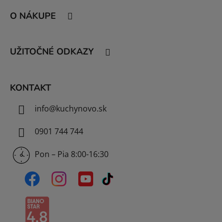
á
O NÁKUPE
p
ä
t
UŽITOČNÉ ODKAZY
i
e
KONTAKT
info
@
kuchynovo.sk
0901 744 744
Pon – Pia 8:00-16:30