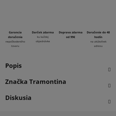
Garancia
Darček zdarma
Doprava zdarma
Doručenie do 48
doručenia
ku každej
od 99€
hodín
objednávke
nepoškodeného
na akúkoľvek
tovaru
adresu
Popis
Značka
Tramontina
Diskusia
Z