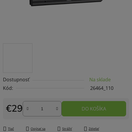
Dostupnosť
Na sklade
Kód:
26464_110
€29
DO KOŠÍKA
Jednotková cena:
Tlač
Opýtať sa
Strážiť
Zdieľať