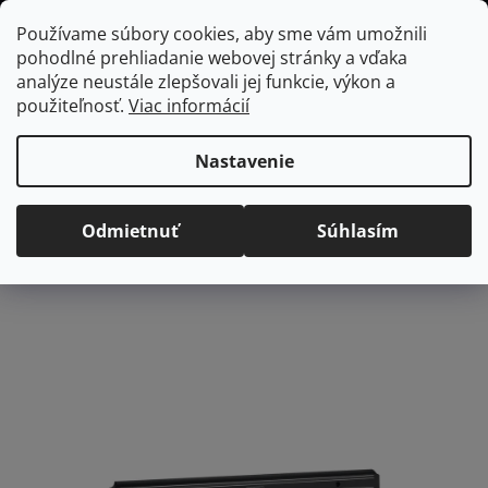
Prejsť
Hľadať
NÁKUP
Používame súbory cookies, aby sme vám umožnili
na
pohodlné prehliadanie webovej stránky a vďaka
KOŠÍK
obsah
Domov
/
Kuchyňa
Magnetický držiak na nože Tramontina Plenus -
analýze neustále zlepšovali jej funkcie, výkon a
55cm
použiteľnosť.
Viac informácií
Magnetický držiak na nože
Tramontina Plenus - 55cm
Nastavenie
Priemerné
Neohodnotené
Podrobnosti hodnotenia
Odmietnuť
Súhlasím
hodnotenie
Značka:
Tramontina
produktu
je
0,0
z
5
hviezdičiek.