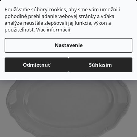
Prejsť
Hľadať
NÁKUP
Používame súbory cookies, aby sme vám umožnili
na
pohodlné prehliadanie webovej stránky a vďaka
KOŠÍK
obsah
Domov
/
Vybavenie do jedálne
Maria Teresa oval 38cm
analýze neustále zlepšovali jej funkcie, výkon a
Maria Teresa oval 38cm
použiteľnosť.
Viac informácií
Priemerné
Neohodnotené
Podrobnosti hodnotenia
Nastavenie
hodnotenie
produktu
Odmietnuť
Súhlasím
je
0,0
z
5
hviezdičiek.