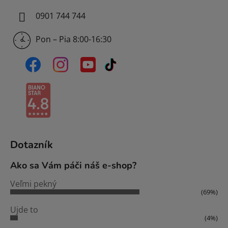
0901 744 744
Pon – Pia 8:00-16:30
Dotazník
Ako sa Vám páči náš e-shop?
Veľmi pekný
(69%)
Ujde to
(4%)