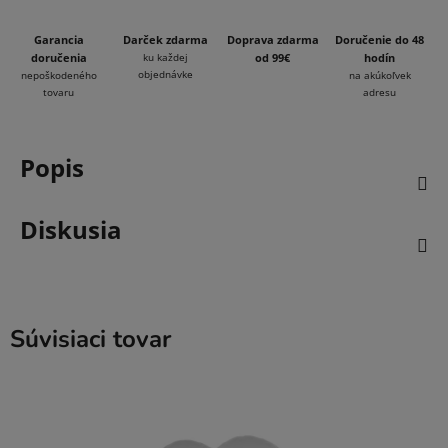
Garancia
Darček zdarma
Doprava zdarma
Doručenie do 48
doručenia
ku každej
od 99€
hodín
objednávke
nepoškodeného
na akúkoľvek
tovaru
adresu
Popis
Diskusia
Súvisiaci tovar