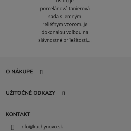
osôb) je
porcelánová tanierová
sada s jemným
reliéfnym vzorom. Je
dokonalou voľbou na
slávnostné príležitosti,...
Z
á
O NÁKUPE
p
ä
t
UŽITOČNÉ ODKAZY
i
e
KONTAKT
info
@
kuchynovo.sk