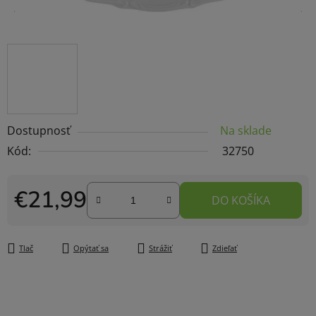
Dostupnosť
Na sklade
Kód:
32750
€21,99
DO KOŠÍKA
Jednotková cena:
Tlač
Opýtať sa
Strážiť
Zdieľať