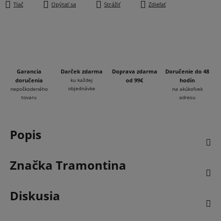
Tlač
Opýtať sa
Strážiť
Zdieľať
Garancia
Darček zdarma
Doprava zdarma
Doručenie do 48
doručenia
ku každej
od 99€
hodín
objednávke
nepoškodeného
na akúkoľvek
tovaru
adresu
Popis
Značka
Tramontina
Diskusia