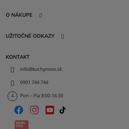
Z
á
O NÁKUPE
p
ä
t
UŽITOČNÉ ODKAZY
i
e
KONTAKT
info
@
kuchynovo.sk
0901 744 744
Pon – Pia 8:00-16:30