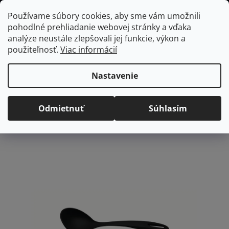
Prejsť
Hľadať
NÁKUP
Používame súbory cookies, aby sme vám umožnili
na
pohodlné prehliadanie webovej stránky a vďaka
KOŠÍK
obsah
Domov
/
Kuchyňa
/
Kuchynské náradie a pomôcky
/
Naberačky a
analýze neustále zlepšovali jej funkcie, výkon a
obracačky
/
Kuchynské náradie | Kuchynské naberačky
použiteľnosť.
Viac informácií
Naberačka Tramontina Ability - čierna
Naberačka Tramontina
Nastavenie
Ability - čierna
Odmietnuť
Súhlasím
Priemerné
Neohodnotené
Podrobnosti hodnotenia
hodnotenie
Značka:
Tramontina
produktu
je
0,0
z
5
hviezdičiek.