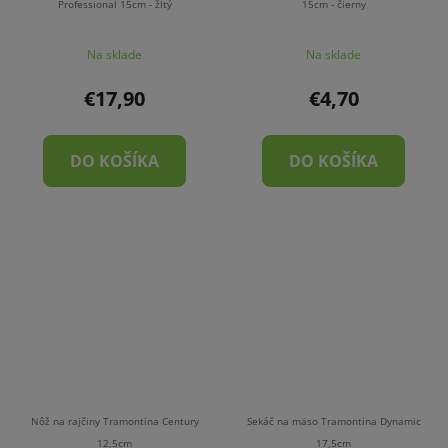
Professional 15cm - žltý
15cm - čierny
Na sklade
Na sklade
€17,90
€4,70
DO KOŠÍKA
DO KOŠÍKA
Nôž na rajčiny Tramontina Century
Sekáč na mäso Tramontina Dynamic
12,5cm
17,5cm