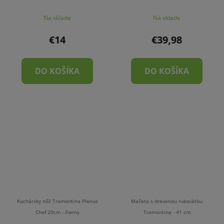
Na sklade
Na sklade
€14
€39,98
DO KOŠÍKA
DO KOŠÍKA
Kuchársky nôž Tramontina Plenus
Mačeta s drevenou rukoväťou
Chef 20cm - čierny
Tramontina - 41 cm