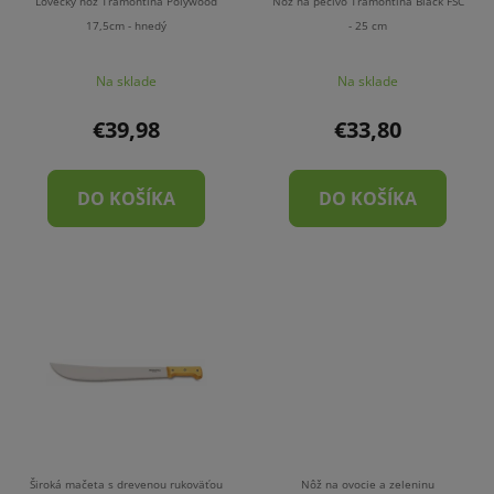
Lovecký nôž Tramontina Polywood
Nôž na pečivo Tramontina Black FSC
17,5cm - hnedý
- 25 cm
Na sklade
Na sklade
€39,98
€33,80
DO KOŠÍKA
DO KOŠÍKA
Široká mačeta s drevenou rukoväťou
Nôž na ovocie a zeleninu