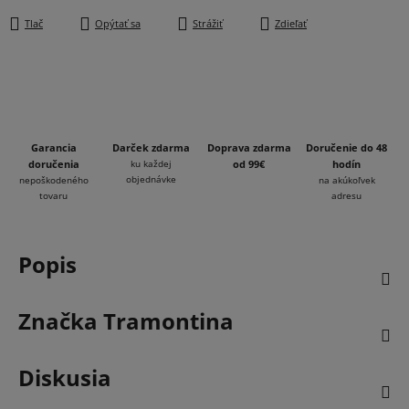
Tlač
Opýtať sa
Strážiť
Zdieľať
Garancia
Darček zdarma
Doprava zdarma
Doručenie do 48
doručenia
ku každej
od 99€
hodín
objednávke
nepoškodeného
na akúkoľvek
tovaru
adresu
Popis
Značka
Tramontina
Diskusia