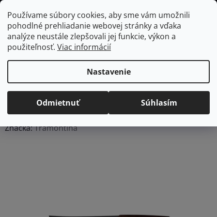
Prejsť
Hľadať
NÁKUP
Používame súbory cookies, aby sme vám umožnili
na
pohodlné prehliadanie webovej stránky a vďaka
KOŠÍK
obsah
Domov
/
Kuchyňa
/
Kuchynské nože
/
Samostatné nože
Nôž na mäso
analýze neustále zlepšovali jej funkcie, výkon a
Tramontina Churrasco Black FSC - 20 cm
použiteľnosť.
Viac informácií
Nôž na mäso Tramontina
Churrasco Black FSC - 20
Nastavenie
cm
Odmietnuť
Súhlasím
Priemerné
Neohodnotené
Podrobnosti hodnotenia
hodnotenie
Značka:
Tramontina
produktu
je
0,0
z
5
hviezdičiek.