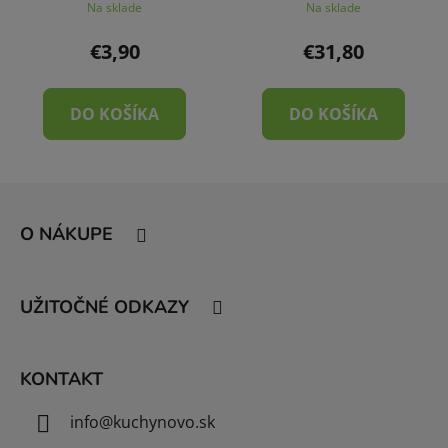
Na sklade
Na sklade
€3,90
€31,80
DO KOŠÍKA
DO KOŠÍKA
Z
á
O NÁKUPE
p
ä
t
UŽITOČNÉ ODKAZY
i
e
KONTAKT
info
@
kuchynovo.sk