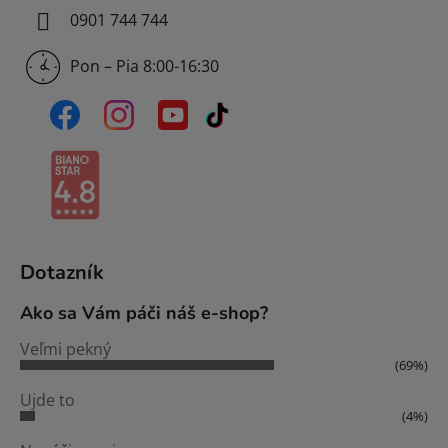
0901 744 744
Pon – Pia 8:00-16:30
Dotazník
Ako sa Vám páči náš e-shop?
Veľmi pekný
(69%)
Ujde to
(4%)