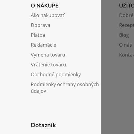
á
O NÁKUPE
UŽIT
p
Ako nakupovať
Dobré 
ä
Doprava
Recep
t
i
Platba
Blog
e
Reklamácie
O nás
Výmena tovaru
Kontak
Vrátenie tovaru
Obchodné podmienky
Podmienky ochrany osobných
údajov
Dotazník