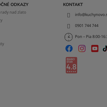
OČNÉ ODKAZY
KONTAKT
rady nad zlato
info
@
kuchynovo.
ty
0901 744 744
Pon – Pia 8:00-16
ty