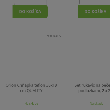
DO KOŠÍKA
DO KOŠÍKA
Kód:
152172
Orion Chňapka teflon 36x19
Set rukavíc na peče
cm QUALITY
podložkami, 2 x 2
Na sklade
Na sklade