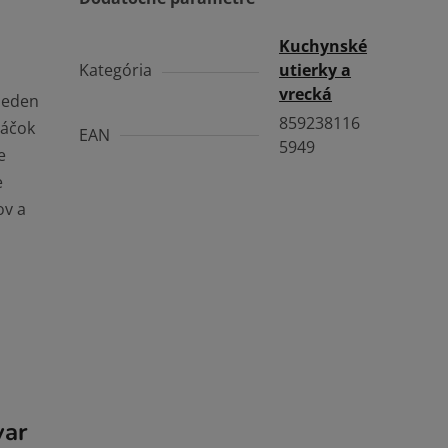
Kuchynské
Kategória
utierky a
vrecká
jeden
859238116
Sáčok
EAN
5949
e
e
ov a
var