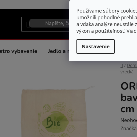
Používame súbory cookie
umožnili pohodlné prehli
a vďaka analýze neustále zl
výkon a použiteľnosť.
Viac
Nastavenie
stro vybavenie
Jedlo a nápoje
Spotrebiče do 
Domov
/
Dom
vrecká
OR
bav
cm
Prieme
Neoho
hodnot
Značka
produk