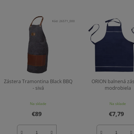
Kód:
26571_000
Zástera Tramontina Black BBQ
ORION balnená zá
- sivá
modrobiela
Na sklade
Na sklade
€89
€7,79