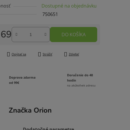
nosť
Dostupné na objednávku
750651
,69
DO KOŠÍKA
čiek.
tková cena:
Opýtať sa
Strážiť
Zdieľať
Doručenie do 48
Doprava zdarma
hodín
od 99€
na akúkoľvek adresu
Značka
Orion
Dodatočné parametre