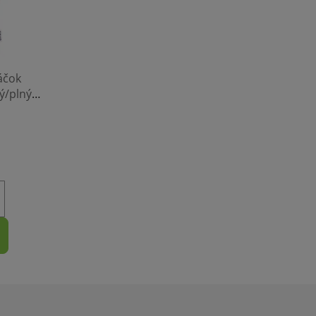
áčok
ý/plný