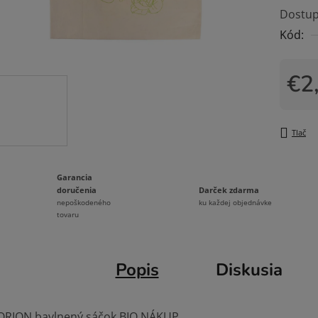
Dostup
je
Kód:
0,0
z
5
€2
hviezdi
Jedno
Tlač
Garancia
Darček zdarma
doručenia
ku každej objednávke
nepoškodeného
tovaru
Popis
Diskusia
ORION bavlnený sáčok BIO NÁKUP