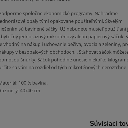
Podporme spoločne ekonomické programy. Nahraďme
jednorázové obaly tými opakovane použiteľnými. Skvelým
riešením sú bavlnené sáčky. Už nebudete musieť použiť ani 
zbytočný jednorázový mikroténový alebo papierový sáčok. 
je vhodný na nákup i uchovanie pečiva, ovocia a zeleniny, pr
nákupy v bezobalových obchodoch… Sťahovať sáčok môžet
pomocou šnúrky. Sáčok pohodlne unesie niekoľko kilogram
určite sa vám na rozdiel od tých mikroténových neroztrhne.
Materiál: 100 % bavlna.
Rozmery: 40x40 cm.
Súvisiaci to