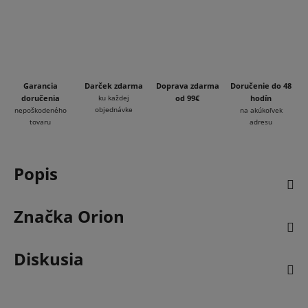
Garancia
Darček zdarma
Doprava zdarma
Doručenie do 48
doručenia
ku každej
od 99€
hodín
objednávke
nepoškodeného
na akúkoľvek
tovaru
adresu
Popis
Značka
Orion
Diskusia