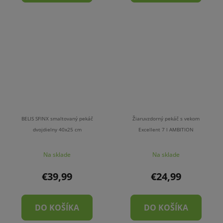
BELIS SFINX smaltovaný pekáč
Žiaruvzdorný pekáč s vekom
dvojdielny 40x25 cm
Excellent 7 l AMBITION
Na sklade
Na sklade
€39,99
€24,99
DO KOŠÍKA
DO KOŠÍKA