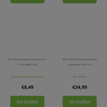
Žiaruvzdorný pekáč Excellent 29 x
BELIS SFINX smaltovaný pekáč
19 cm AMBITION
dvojdielny 30x20 cm
Dostupné na objednávku
Na sklade
€8,49
€34,99
DO KOŠÍKA
DO KOŠÍKA