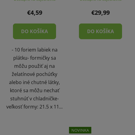
€4,59
€29,99
DO KOŠÍKA
DO KOŠÍKA
- 10 foriem labiek na
plátku- formičky sa
môžu použiť aj na
želatínové pochúťky
alebo iné chutné látky,
ktoré sa môžu nechať
stuhnúť v chladničke-
veľkosť formy: 21.5 x 11...
NOVINKA