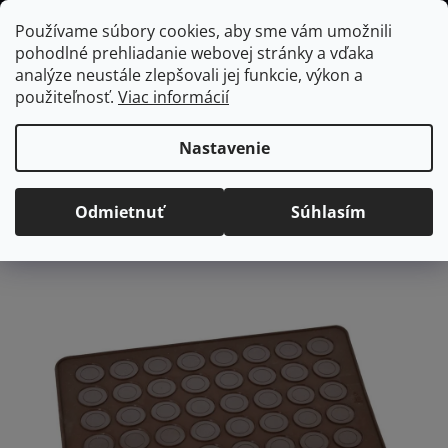
Prejsť
Hľadať
NÁKUP
Používame súbory cookies, aby sme vám umožnili
na
pohodlné prehliadanie webovej stránky a vďaka
KOŠÍK
obsah
Domov
/
Kuchyňa
/
Pečenie
/
Formy a plechy
ORION Forma na
analýze neustále zlepšovali jej funkcie, výkon a
makrónky
použiteľnosť.
Viac informácií
ORION Forma na
makrónky
Nastavenie
Priemerné
Neohodnotené
Podrobnosti hodnotenia
Odmietnuť
Súhlasím
hodnotenie
Značka:
Orion
produktu
je
0,0
z
5
hviezdičiek.