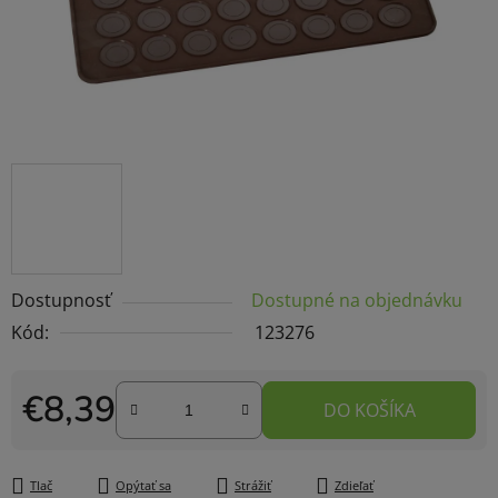
Dostupnosť
Dostupné na objednávku
Kód:
123276
€8,39
DO KOŠÍKA
Jednotková cena:
Tlač
Opýtať sa
Strážiť
Zdieľať