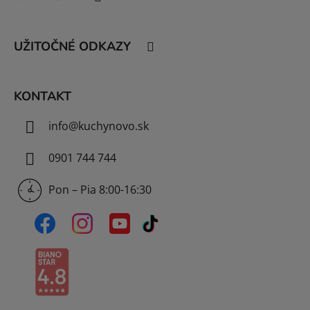
p
ä
t
UŽITOČNÉ ODKAZY
i
e
KONTAKT
info
@
kuchynovo.sk
0901 744 744
Pon – Pia 8:00-16:30