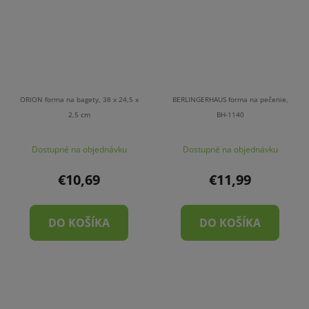
ORION forma na bagety, 38 x 24,5 x
BERLINGERHAUS forma na pečenie,
2,5 cm
BH-1140
Dostupné na objednávku
Dostupné na objednávku
€10,69
€11,99
DO KOŠÍKA
DO KOŠÍKA