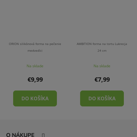
ORION silikónová forma na pečenie
AMBITION forma na tortu Lukrecja
medvedíci
24 cm
Na sklade
Na sklade
€9,99
€7,99
DO KOŠÍKA
DO KOŠÍKA
Z
á
O NÁKUPE