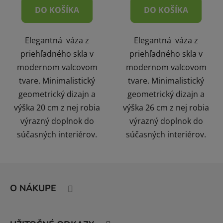
DO KOŠÍKA
DO KOŠÍKA
Elegantná váza z
Elegantná váza z
priehľadného skla v
priehľadného skla v
modernom valcovom
modernom valcovom
tvare. Minimalistický
tvare. Minimalistický
geometrický dizajn a
geometrický dizajn a
výška 20 cm z nej robia
výška 26 cm z nej robia
výrazný doplnok do
výrazný doplnok do
súčasných interiérov.
súčasných interiérov.
Z
á
O NÁKUPE
p
ä
t