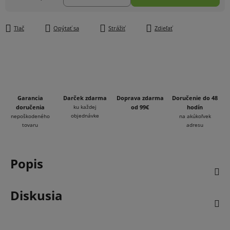
Jednotková cena:
Tlač
Opýtať sa
Strážiť
Zdieľať
Garancia
Darček zdarma
Doprava zdarma
Doručenie do 48
doručenia
ku každej
od 99€
hodín
objednávke
nepoškodeného
na akúkoľvek
tovaru
adresu
Popis
Diskusia