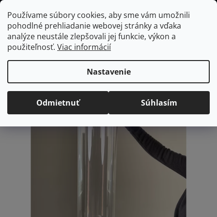
Prejsť
Hľadať
NÁKUP
Používame súbory cookies, aby sme vám umožnili
na
pohodlné prehliadanie webovej stránky a vďaka
KOŠÍK
obsah
Domov
/
Domácnosť
/
Bytové doplnky a dekorácie
Ovalná váza
analýze neustále zlepšovali jej funkcie, výkon a
20x60cm
použiteľnosť.
Viac informácií
Ovalná váza 20x60cm
Nastavenie
Priemerné
Neohodnotené
Podrobnosti hodnotenia
hodnotenie
Odmietnuť
Súhlasím
produktu
je
0,0
z
5
hviezdičiek.