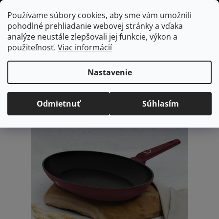
Prejsť
Hľadať
NÁKUP
Používame súbory cookies, aby sme vám umožnili
na
pohodlné prehliadanie webovej stránky a vďaka
KOŠÍK
obsah
Domov
/
Kuchyňa
Panvica na ryby a steaky Leonardo, 35x25 cm
analýze neustále zlepšovali jej funkcie, výkon a
Panvica na ryby a steaky
použiteľnosť.
Viac informácií
Leonardo, 35x25 cm
Nastavenie
Priemerné
Neohodnotené
Podrobnosti hodnotenia
hodnotenie
Odmietnuť
Súhlasím
produktu
je
0,0
z
5
hviezdičiek.