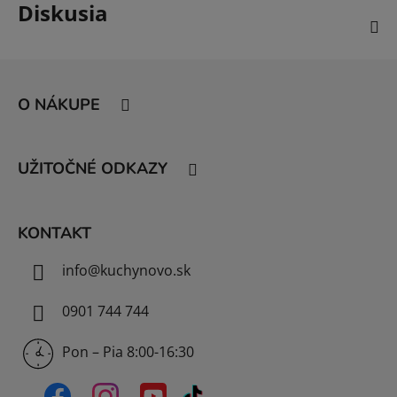
Diskusia
Z
á
O NÁKUPE
p
ä
t
UŽITOČNÉ ODKAZY
i
e
KONTAKT
info
@
kuchynovo.sk
0901 744 744
Pon – Pia 8:00-16:30