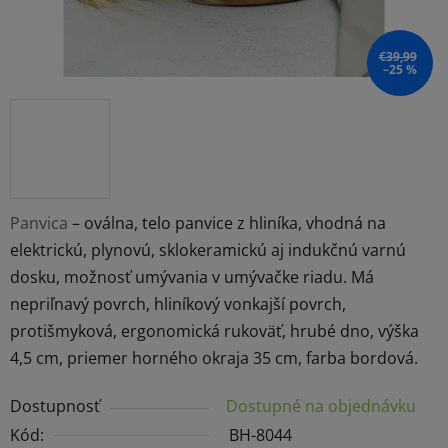
€39,99
–25 %
Panvica
– oválna, telo panvice z hliníka, vhodná na
elektrickú, plynovú, sklokeramickú aj indukčnú varnú
dosku, možnosť umývania v umývačke riadu. Má
nepriľnavý povrch, hliníkový vonkajší povrch,
protišmyková, ergonomická rukoväť, hrubé dno, výška
4,5 cm, priemer horného okraja 35 cm, farba bordová.
Dostupnosť
Dostupné na objednávku
Kód:
BH-8044