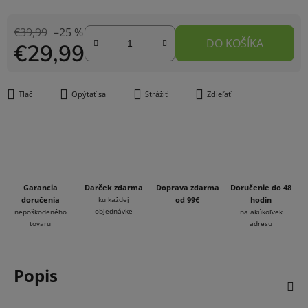
€39,99
–25 %
DO KOŠÍKA
€29,99
Jednotková cena:
Tlač
Opýtať sa
Strážiť
Zdieľať
Garancia
Darček zdarma
Doprava zdarma
Doručenie do 48
doručenia
ku každej
od 99€
hodín
objednávke
nepoškodeného
na akúkoľvek
tovaru
adresu
Popis