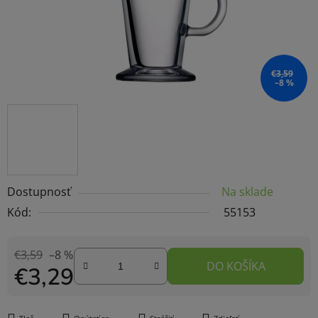
€3,59
–8 %
Dostupnosť
Na sklade
Kód:
55153
€3,59
–8 %
DO KOŠÍKA
€3,29
Jednotková cena: