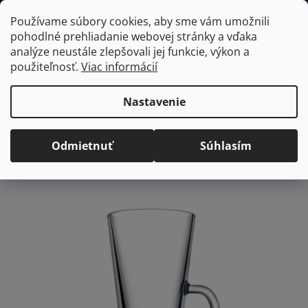
Prejsť
Hľadať
NÁKUP
Používame súbory cookies, aby sme vám umožnili
na
pohodlné prehliadanie webovej stránky a vďaka
KOŠÍK
obsah
Domov
/
Vybavenie do jedálne
/
Čaj a káva
Pohár na kávu
analýze neustále zlepšovali jej funkcie, výkon a
COLOMBIAN, 360 ml
použiteľnosť.
Viac informácií
Pohár na kávu
COLOMBIAN, 360 ml
Nastavenie
Priemerné
Neohodnotené
Podrobnosti hodnotenia
Odmietnuť
Súhlasím
hodnotenie
Značka:
Pasabahce
produktu
je
0,0
z
5
hviezdičiek.