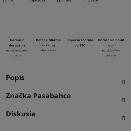
Tlač
Opýtať sa
Strážiť
Zdieľať
Garancia
Darček zdarma
Doprava zdarma
Doručenie do 48
doručenia
ku každej
od 99€
hodín
objednávke
nepoškodeného
na akúkoľvek
tovaru
adresu
Popis
Značka
Pasabahce
Diskusia