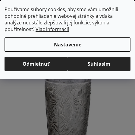
Prejsť
Hľadať
NÁKUP
Používame súbory cookies, aby sme vám umožnili
na
pohodlné prehliadanie webovej stránky a vďaka
KOŠÍK
obsah
Domov
/
Vybavenie do jedálne
POHÁR TROPIC 380ML GREY
analýze neustále zlepšovali jej funkcie, výkon a
POHÁR TROPIC 380ML
použiteľnosť.
Viac informácií
GREY
Nastavenie
Priemerné
Neohodnotené
Podrobnosti hodnotenia
hodnotenie
Odmietnuť
Súhlasím
produktu
je
0,0
z
5
hviezdičiek.