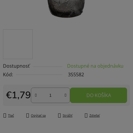
Dostupnosť
Dostupné na objednávku
Kód:
3S5582
€1,79
DO KOŠÍKA
Jednotková cena:
Tlač
Opýtať sa
Strážiť
Zdieľať