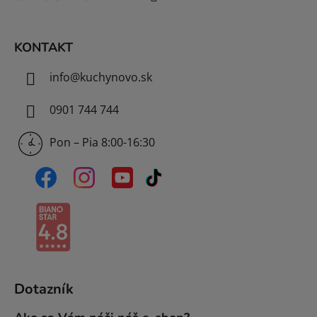
i
e
KONTAKT
info
@
kuchynovo.sk
0901 744 744
Pon – Pia 8:00-16:30
Dotazník