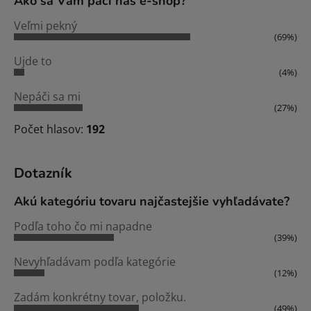
Ako sa Vám páči náš e-shop?
Veľmi pekný
(69%)
Ujde to
(4%)
Nepáči sa mi
(27%)
Počet hlasov:
192
Dotazník
Akú kategóriu tovaru najčastejšie vyhľadávate?
Podľa toho čo mi napadne
(39%)
Nevyhľadávam podľa kategórie
(12%)
Zadám konkrétny tovar, položku.
(49%)