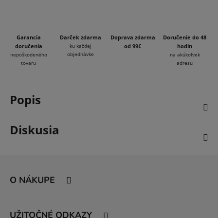
Garancia
Darček zdarma
Doprava zdarma
Doručenie do 48
doručenia
ku každej
od 99€
hodín
objednávke
nepoškodeného
na akúkoľvek
tovaru
adresu
Popis
Diskusia
Z
á
O NÁKUPE
p
ä
t
UŽITOČNÉ ODKAZY