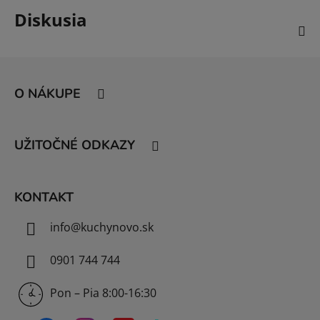
Diskusia
Z
á
O NÁKUPE
p
ä
t
UŽITOČNÉ ODKAZY
i
e
KONTAKT
info
@
kuchynovo.sk
0901 744 744
Pon – Pia 8:00-16:30