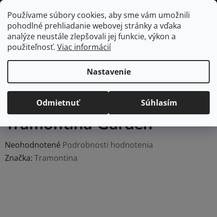
Prejsť
Hľadať
NÁKUP
Používame súbory cookies, aby sme vám umožnili
na
pohodlné prehliadanie webovej stránky a vďaka
KOŠÍK
obsah
Domov
/
Domácnosť
/
Záhrada
/
Heureka.sk | Dielňa, stavba, záhrada
analýze neustále zlepšovali jej funkcie, výkon a
| Náradie pre dielňu a záhradu | Záhradné náradie a technika
použiteľnosť.
Viac informácií
| Záhradné náradie | Záhradnícke nožnice | Záhradné nožnice
Profesionálne záhradné nožnice ovocinárske 20cm
Nastavenie
Tramontina Garden
Profesionálne záhradné
nožnice ovocinárske 20cm
Odmietnuť
Súhlasím
Tramontina Garden
Priemerné
Neohodnotené
Podrobnosti hodnotenia
hodnotenie
Značka:
Tramontina
produktu
je
0,0
z