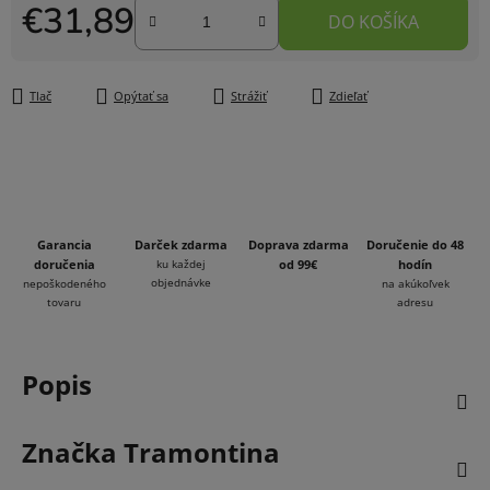
€31,89
DO KOŠÍKA
Jednotková cena:
Tlač
Opýtať sa
Strážiť
Zdieľať
Garancia
Darček zdarma
Doprava zdarma
Doručenie do 48
doručenia
ku každej
od 99€
hodín
objednávke
nepoškodeného
na akúkoľvek
tovaru
adresu
Popis
Značka
Tramontina