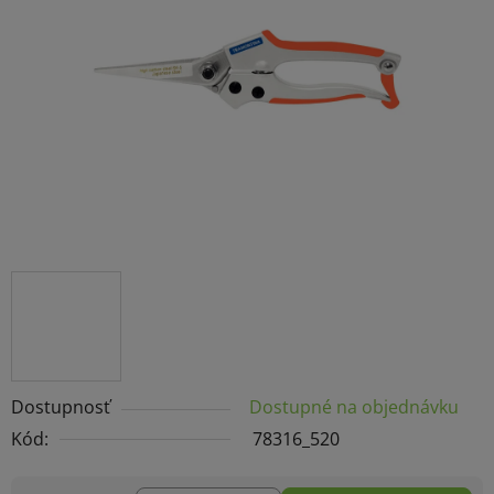
5
hviezdičiek.
Dostupnosť
Dostupné na objednávku
Kód:
78316_520