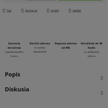
Jednotková cena:
Tlač
Opýtať sa
Strážiť
Zdieľať
Garancia
Darček zdarma
Doprava zdarma
Doručenie do 48
doručenia
ku každej
od 99€
hodín
objednávke
nepoškodeného
na akúkoľvek
tovaru
adresu
Popis
Diskusia