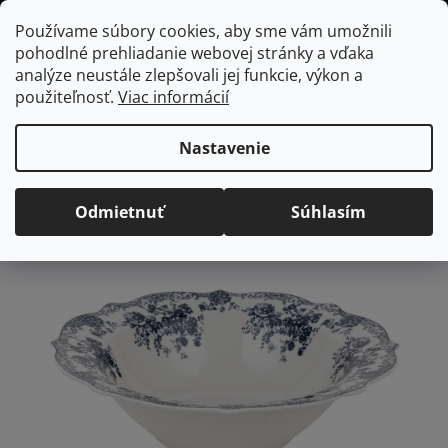
Prejsť
Hľadať
NÁKUP
Používame súbory cookies, aby sme vám umožnili
na
pohodlné prehliadanie webovej stránky a vďaka
KOŠÍK
obsah
Domov
/
Vybavenie do jedálne
Šalátová miska Royal blue 17,5 cm
analýze neustále zlepšovali jej funkcie, výkon a
Šalátová miska Royal blue
použiteľnosť.
Viac informácií
17,5 cm
Nastavenie
Priemerné
Neohodnotené
Podrobnosti hodnotenia
hodnotenie
Odmietnuť
Súhlasím
produktu
je
0,0
z
5
hviezdičiek.