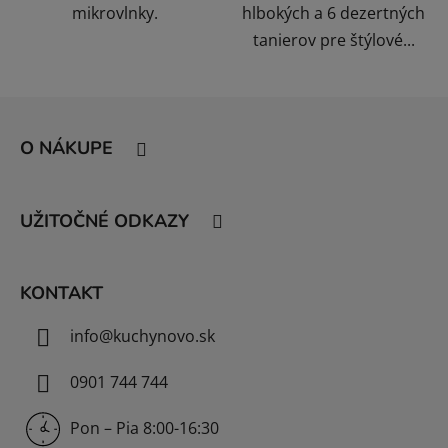
mikrovlnky.
hlbokých a 6 dezertných
tanierov pre štýlové...
Z
á
O NÁKUPE
p
ä
t
UŽITOČNÉ ODKAZY
i
e
KONTAKT
info
@
kuchynovo.sk
0901 744 744
Pon – Pia 8:00-16:30