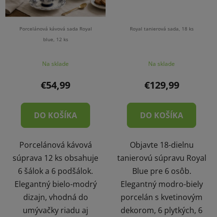
Porcelánová kávová sada Royal
Royal tanierová sada, 18 ks
blue, 12 ks
Na sklade
Na sklade
€54,99
€129,99
DO KOŠÍKA
DO KOŠÍKA
Porcelánová kávová
Objavte 18-dielnu
súprava 12 ks obsahuje
tanierovú súpravu Royal
6 šálok a 6 podšálok.
Blue pre 6 osôb.
Elegantný bielo-modrý
Elegantný modro-biely
dizajn, vhodná do
porcelán s kvetinovým
umývačky riadu aj
dekorom, 6 plytkých, 6