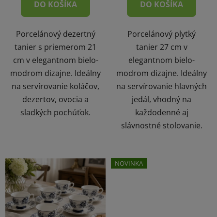
DO KOŠÍKA
DO KOŠÍKA
Porcelánový dezertný
Porcelánový plytký
tanier s priemerom 21
tanier 27 cm v
cm v elegantnom bielo-
elegantnom bielo-
modrom dizajne. Ideálny
modrom dizajne. Ideálny
na servírovanie koláčov,
na servírovanie hlavných
dezertov, ovocia a
jedál, vhodný na
sladkých pochúťok.
každodenné aj
slávnostné stolovanie.
NOVINKA