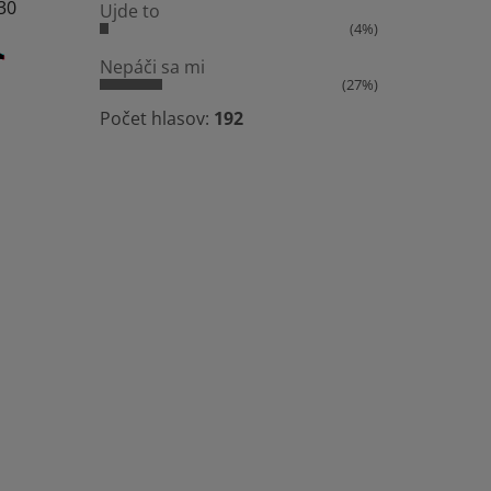
:30
Ujde to
(4%)
Nepáči sa mi
(27%)
Počet hlasov:
192