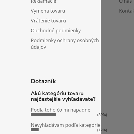
Reklamácie
O nás
Výmena tovaru
Kontak
Vrátenie tovaru
Obchodné podmienky
Podmienky ochrany osobných
údajov
Dotazník
Akú kategóriu tovaru
najčastejšie vyhľadávate?
Podľa toho čo mi napadne
(39%)
Nevyhľadávam podľa kategórie
(12%)