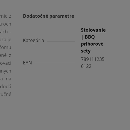
mic z
Dodatočné parametre
troch
Stolovanie
ách -
| BBQ
oža je
Kategória
príborové
 čomu
sety
ené z
789111235
EAN
ovací
6122
iných
ia na
 dodá
ručné