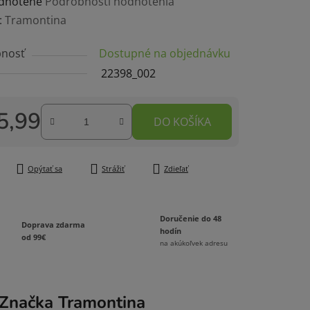
rné
dnotené
Podrobnosti hodnotenia
enie
:
Tramontina
tu
nosť
Dostupné na objednávku
22398_002
5,99
DO KOŠÍKA
čiek.
tková cena:
Opýtať sa
Strážiť
Zdieľať
Doručenie do 48
Doprava zdarma
hodín
od 99€
na akúkoľvek adresu
Značka
Tramontina