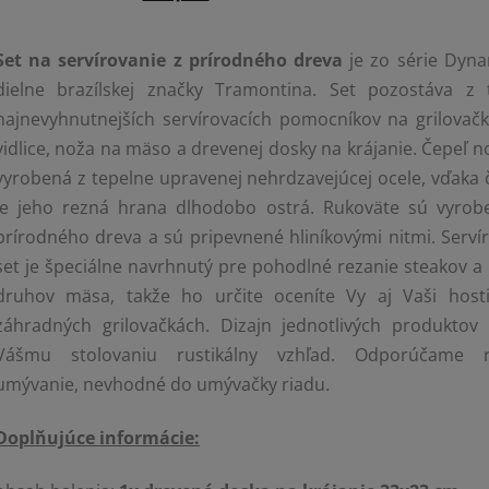
Set na servírovanie z prírodného dreva
je zo série Dyna
dielne brazílskej značky Tramontina. Set pozostáva z 
najnevyhnutnejších servírovacích pomocníkov na grilovačk
vidlice, noža na mäso a drevenej dosky na krájanie. Čepeľ n
vyrobená z tepelne upravenej nehrdzavejúcej ocele, vďaka
je jeho rezná hrana dlhodobo ostrá. Rukoväte sú vyrob
prírodného dreva a sú pripevnené hliníkovými nitmi. Servír
set je špeciálne navrhnutý pre pohodlné rezanie steakov a 
druhov mäsa, takže ho určite oceníte Vy aj Vaši host
záhradných grilovačkách. Dizajn jednotlivých produktov
Vášmu stolovaniu rustikálny vzhľad. Odporúčame 
umývanie, nevhodné do umývačky riadu.
Doplňujúce informácie: