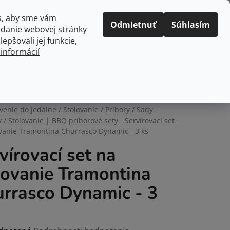
Prihlásenie
Registrácia
s, aby sme vám
Odmietnuť
Súhlasím
adanie webovej stránky
PRÁZDNY KOŠÍK
epšovali jej funkcie,
NÁKUPNÝ
 informácií
KOŠÍK
kuchyne
Domácnosť
venie do jedálne
/
Stolovanie
/
Príbory
/
Sady
v
/
Stolovanie | BBQ príborové sety
Servírovací set
ovanie Tramontina Churrasco Dynamic - 3 ks
vírovací set na
lovanie Tramontina
rrasco Dynamic - 3