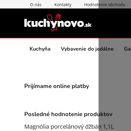
Prejsť
O nás
Kontakty
Hodnotenie obchodu
na
obsah
Kuchyňa
Vybavenie do jedálne
Ga
B
Prijímame online platby
o
č
n
ý
Posledné hodnotenie produktov
p
a
Magnólia porcelánový džbán 1,1L