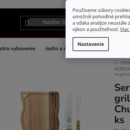
Používame súbory cookie
umožnili pohodlné prehli
a vďaka analýze neustále zl
výkon a použiteľnosť.
Viac
Nastavenie
stro vybavenie
Jedlo a nápoje
Spotrebiče do 
Domov
/
Vyba
príboro
na gril
Ser
gri
Chu
ks