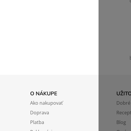
Z
á
O NÁKUPE
UŽIT
p
Ako nakupovať
Dobré 
ä
Doprava
Recep
t
i
Platba
Blog
e