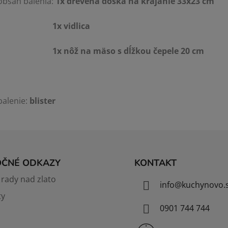
obsah balenia:
1x drevená doska na krájanie 33x23 cm
1x vidlica
1x nôž na mäso s dĺžkou čepele 20 cm
balenie:
blister
OČNÉ ODKAZY
KONTAKT
rady nad zlato
info
@
kuchynovo.
ty
0901 744 744