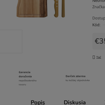
Prieme
Neoho
hodnot
Značka
produk
Dostup
je
Kód:
0,0
z
5
€3
hviezdi
Jedno
Tlač
Garancia
Darček zdarma
doručenia
ku každej objednávke
nepoškodeného
tovaru
Popis
Diskusia