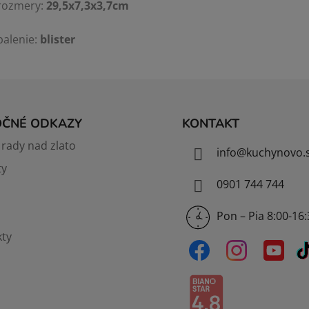
rozmery:
29,5x7,3x3,7cm
balenie:
blister
OČNÉ ODKAZY
KONTAKT
rady nad zlato
info
@
kuchynovo.
ty
0901 744 744
Pon – Pia 8:00-16
ty