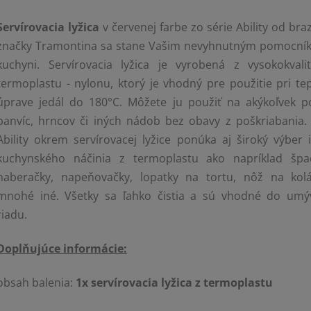
Servírovacia lyžica
v červenej farbe zo série Ability od braz
značky Tramontina sa stane Vašim nevyhnutným pomocní
kuchyni. Servírovacia lyžica je vyrobená z vysokokvali
termoplastu - nylonu, ktorý je vhodný pre použitie pri tep
úprave jedál do 180°C. Môžete ju použiť na akýkoľvek p
panvíc, hrncov či iných nádob bez obavy z poškriabania. 
Ability okrem servírovacej lyžice ponúka aj široký výber 
kuchynského náčinia z termoplastu ako napríklad špac
naberačky, napeňovačky, lopatky na tortu, nôž na kol
mnohé iné. Všetky sa ľahko čistia a sú vhodné do umý
riadu.
Doplňujúce informácie:
obsah balenia:
1x servírovacia lyžica z termoplastu