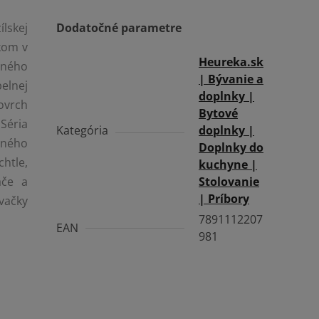
ílskej
Dodatočné parametre
kom v
Heureka.sk
tného
| Bývanie a
elnej
doplnky |
ovrch
Bytové
Séria
Kategória
doplnky |
iného
Doplnky do
htle,
kuchyne |
áče a
Stolovanie
| Príbory
vačky
7891112207
EAN
981