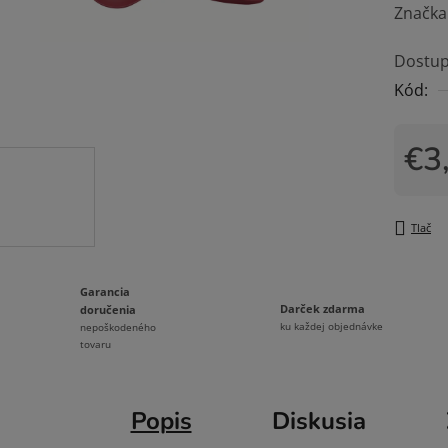
hodnot
Značka
produk
Dostup
je
Kód:
0,0
z
5
€3
hviezdi
Jedno
Tlač
Garancia
Darček zdarma
doručenia
ku každej objednávke
nepoškodeného
tovaru
Popis
Diskusia