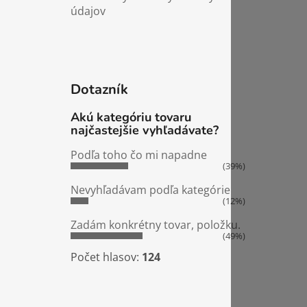
údajov
Dotazník
Akú kategóriu tovaru
najčastejšie vyhľadávate?
Podľa toho čo mi napadne
(39%)
Nevyhľadávam podľa kategórie
(12%)
Zadám konkrétny tovar, položku.
(49%)
Počet hlasov:
124