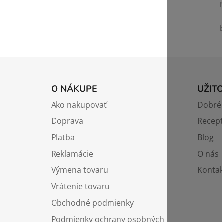
Z
á
O NÁKUPE
UŽIT
p
Ako nakupovať
Dobré 
ä
Doprava
Recep
t
i
Platba
Blog
e
Reklamácie
O nás
Výmena tovaru
Kontak
Vrátenie tovaru
Obchodné podmienky
Podmienky ochrany osobných