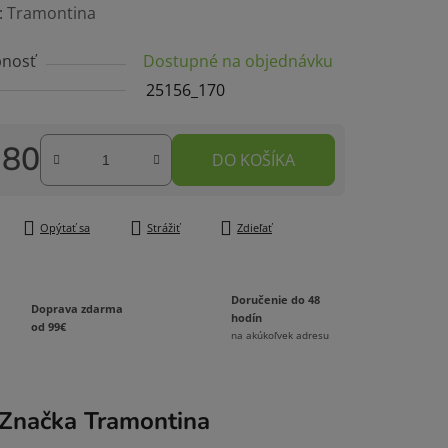
enie
:
Tramontina
tu
nosť
Dostupné na objednávku
25156_170
,80
DO KOŠÍKA
čiek.
tková cena:
Opýtať sa
Strážiť
Zdieľať
Doručenie do 48
Doprava zdarma
hodín
od 99€
na akúkoľvek adresu
Značka
Tramontina