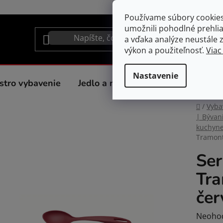
Používame súbory cookie
umožnili pohodlné prehli
a vďaka analýze neustále zl
výkon a použiteľnosť.
Viac
Nastavenie
stro vybavenie
Jedlo a nápoje
Spotrebiče do 
Domov
/
Vyba
| Bývan
kuchyne
Tramont
Ser
Tra
čer
Prieme
Neoho