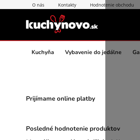
Prejsť
O nás
Kontakty
Hodnotenie obchodu
na
obsah
Kuchyňa
Vybavenie do jedálne
Ga
B
Prijímame online platby
o
č
n
ý
Posledné hodnotenie produktov
p