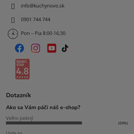
info
@
kuchynovo.sk
0901 744 744
Pon – Pia 8:00-16:30
Dotazník
Ako sa Vám páči náš e-shop?
Veľmi pekný
(69%)
Ujde to