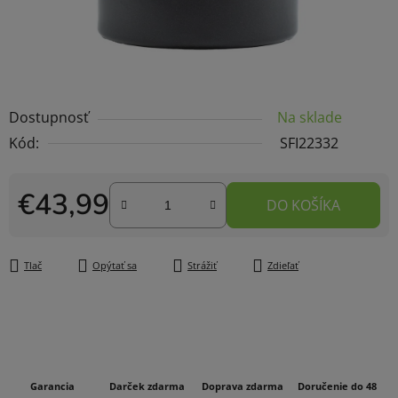
Dostupnosť
Na sklade
Kód:
SFI22332
€43,99
DO KOŠÍKA
Jednotková cena:
Tlač
Opýtať sa
Strážiť
Zdieľať
Garancia
Darček zdarma
Doprava zdarma
Doručenie do 48