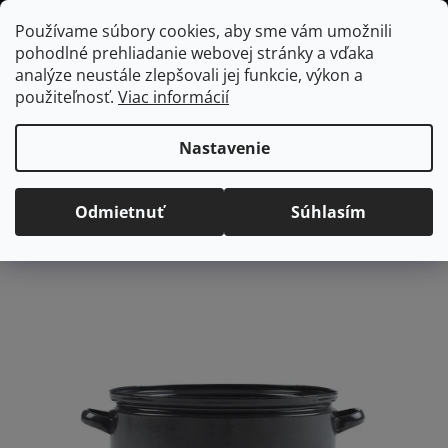
Prejsť
Hľadať
NÁKUP
Používame súbory cookies, aby sme vám umožnili
na
pohodlné prehliadanie webovej stránky a vďaka
KOŠÍK
obsah
Domov
/
Gastro vybavenie
Sfinx smaltovaný randlík GASTRO 32cm,
analýze neustále zlepšovali jej funkcie, výkon a
10L
použiteľnosť.
Viac informácií
Sfinx smaltovaný randlík
GASTRO 32cm, 10L
Nastavenie
Priemerné
Neohodnotené
Podrobnosti hodnotenia
Odmietnuť
Súhlasím
hodnotenie
produktu
je
0,0
z
5
hviezdičiek.