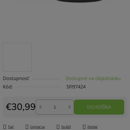
Dostupnosť
Dostupné na objednávku
Kód:
SFI97424
€30,99
DO KOŠÍKA
Jednotková cena:
Tlač
Opýtať sa
Strážiť
Zdieľať