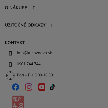
á
O NÁKUPE
p
ä
t
UŽITOČNÉ ODKAZY
i
e
KONTAKT
info
@
kuchynovo.sk
0901 744 744
Pon – Pia 8:00-16:30