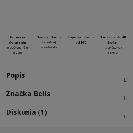
Garancia
Darček zdarma
Doprava zdarma
Doručenie do 48
doručenia
ku každej
od 99€
hodín
objednávke
nepoškodeného
na akúkoľvek
tovaru
adresu
Popis
Značka
Belis
Diskusia (1)
Z