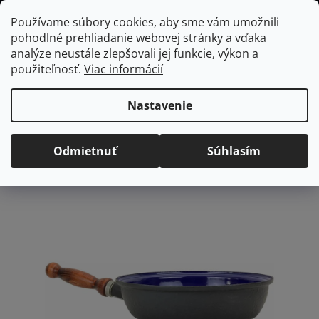
Prejsť
Hľadať
NÁKUP
Používame súbory cookies, aby sme vám umožnili
na
pohodlné prehliadanie webovej stránky a vďaka
KOŠÍK
obsah
Domov
/
Kuchyňa
Smaltovaná panvica 24 cm s odnímateľnou
analýze neustále zlepšovali jej funkcie, výkon a
rúčkou
použiteľnosť.
Viac informácií
Smaltovaná panvica 24 cm
s odnímateľnou rúčkou
Nastavenie
Priemerné
Neohodnotené
Podrobnosti hodnotenia
Odmietnuť
Súhlasím
hodnotenie
Značka:
Belis
produktu
je
0,0
z
5
hviezdičiek.