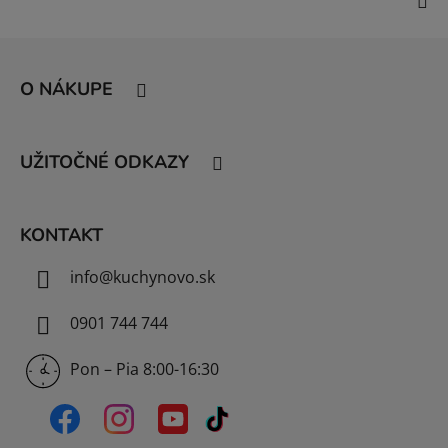
Z
á
O NÁKUPE
p
ä
t
UŽITOČNÉ ODKAZY
i
e
KONTAKT
info
@
kuchynovo.sk
0901 744 744
Pon – Pia 8:00-16:30