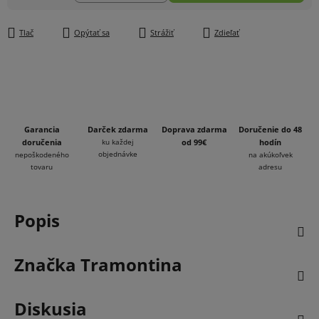
Jednotková cena:
Tlač
Opýtať sa
Strážiť
Zdieľať
Garancia
Darček zdarma
Doprava zdarma
Doručenie do 48
doručenia
ku každej
od 99€
hodín
objednávke
nepoškodeného
na akúkoľvek
tovaru
adresu
Popis
Značka
Tramontina
Diskusia