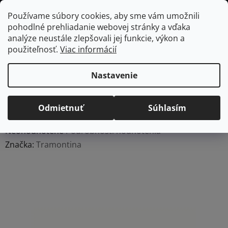
Prejsť
Hľadať
NÁKUP
Používame súbory cookies, aby sme vám umožnili
na
pohodlné prehliadanie webovej stránky a vďaka
KOŠÍK
obsah
Domov
/
Kuchyňa
/
Kuchynské náradie a pomôcky
/
Naberačky a
analýze neustále zlepšovali jej funkcie, výkon a
obracačky
/
Kuchynské náradie | Kuchynské obracačky
použiteľnosť.
Viac informácií
Špachtľa na volské oko Tramontina Ability - červená
Špachtľa na volské oko
Nastavenie
Tramontina Ability -
červená
Odmietnuť
Súhlasím
Priemerné
Neohodnotené
Podrobnosti hodnotenia
hodnotenie
Značka:
Tramontina
produktu
je
0,0
z
5
hviezdičiek.