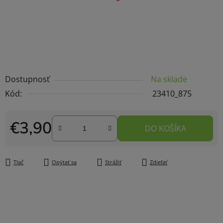
Dostupnosť
Na sklade
Kód:
23410_875
€3,90
DO KOŠÍKA
Jednotková cena:
Tlač
Opýtať sa
Strážiť
Zdieľať