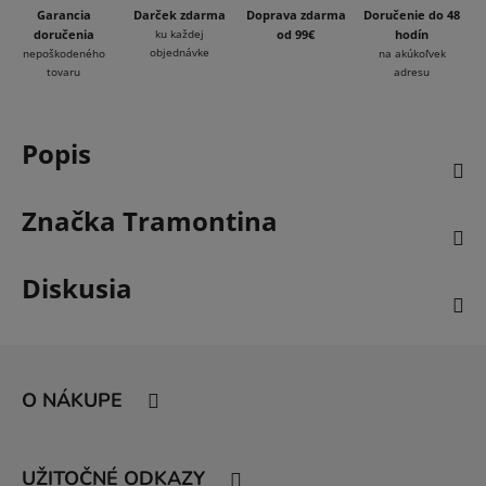
Garancia
Darček zdarma
Doprava zdarma
Doručenie do 48
doručenia
ku každej
od 99€
hodín
objednávke
nepoškodeného
na akúkoľvek
tovaru
adresu
Popis
Značka
Tramontina
Diskusia
Z
á
O NÁKUPE
p
ä
t
UŽITOČNÉ ODKAZY