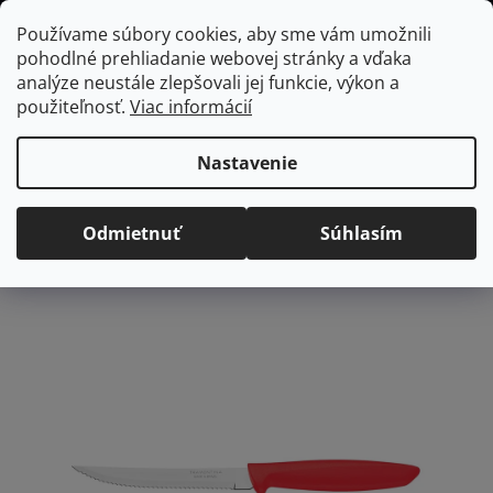
Prejsť
Hľadať
NÁKUP
Používame súbory cookies, aby sme vám umožnili
na
pohodlné prehliadanie webovej stránky a vďaka
KOŠÍK
obsah
Domov
/
Kuchyňa
/
Kuchynské nože
/
Samostatné nože
/
Steakové
analýze neustále zlepšovali jej funkcie, výkon a
nože
Steakový nôž Tramontina Plenus 12,5cm - červený
použiteľnosť.
Viac informácií
Steakový nôž Tramontina
Plenus 12,5cm - červený
Nastavenie
Priemerné
Neohodnotené
Podrobnosti hodnotenia
Odmietnuť
Súhlasím
hodnotenie
Značka:
Tramontina
produktu
je
0,0
z
5
hviezdičiek.