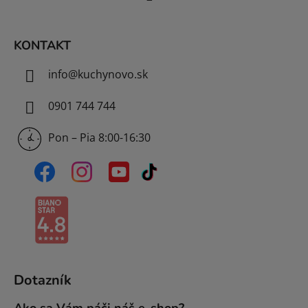
i
e
KONTAKT
info
@
kuchynovo.sk
0901 744 744
Pon – Pia 8:00-16:30
Dotazník
Ako sa Vám páči náš e-shop?