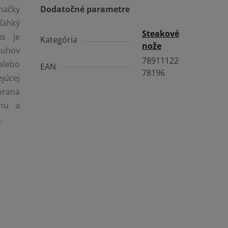
načky
Dodatočné parametre
 ľahký
Steakové
us je
Kategória
nože
ruhov
78911122
alebo
EAN
78196
júcej
hrana
énu a
.