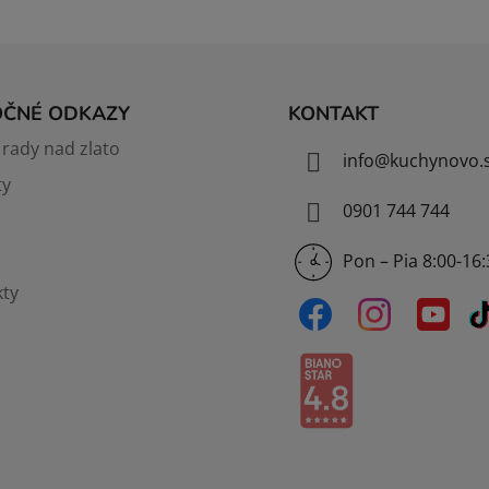
OČNÉ ODKAZY
KONTAKT
rady nad zlato
info
@
kuchynovo.
ty
0901 744 744
Pon – Pia 8:00-16
ty