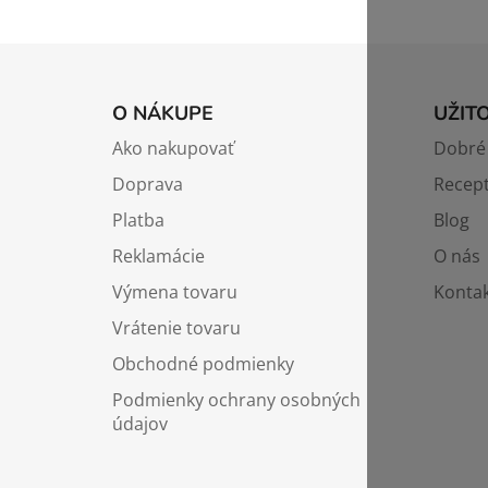
Z
á
O NÁKUPE
UŽIT
p
Ako nakupovať
Dobré 
ä
Doprava
Recep
t
i
Platba
Blog
e
Reklamácie
O nás
Výmena tovaru
Kontak
Vrátenie tovaru
Obchodné podmienky
Podmienky ochrany osobných
údajov