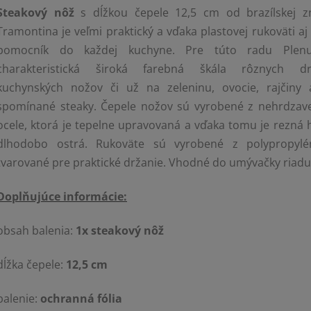
Steakový nôž
s dĺžkou čepele 12,5 cm od brazílskej z
Tramontina je veľmi praktický a vďaka plastovej rukoväti aj
pomocník do každej kuchyne. Pre túto radu Plen
charakteristická široká farebná škála rôznych d
kuchynských nožov či už na zeleninu, ovocie, rajčiny 
spomínané steaky. Čepele nožov sú vyrobené z nehrdzave
ocele, ktorá je tepelne upravovaná a vďaka tomu je rezná 
dlhodobo ostrá. Rukoväte sú vyrobené z polypropyl
tvarované pre praktické držanie. Vhodné do umývačky riadu
Doplňujúce informácie:
obsah balenia:
1x steakový nôž
dĺžka čepele:
12,5 cm
balenie:
ochranná fólia