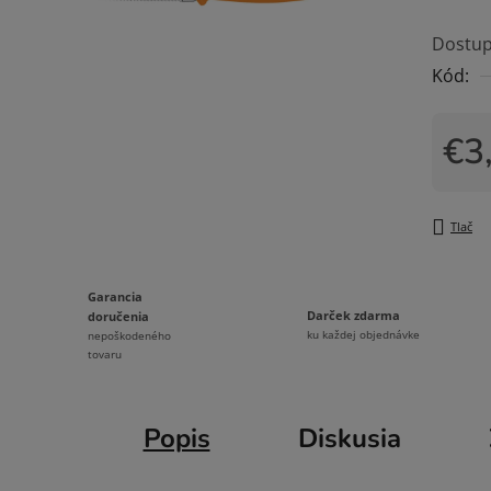
produk
Dostup
je
Kód:
0,0
z
5
€3
hviezdi
Jedno
Tlač
Garancia
Darček zdarma
doručenia
ku každej objednávke
nepoškodeného
tovaru
Popis
Diskusia