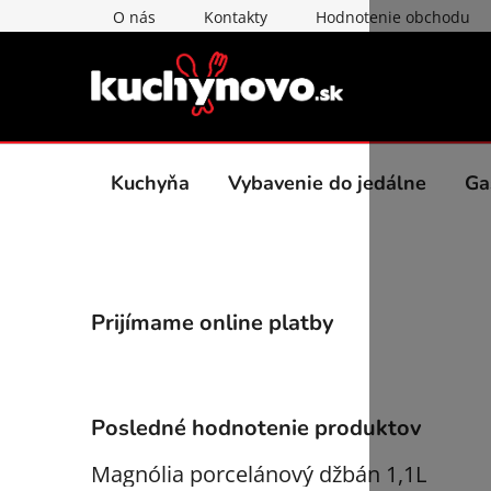
Prejsť
O nás
Kontakty
Hodnotenie obchodu
na
obsah
Kuchyňa
Vybavenie do jedálne
Ga
B
Prijímame online platby
o
č
n
ý
Posledné hodnotenie produktov
p
a
Magnólia porcelánový džbán 1,1L