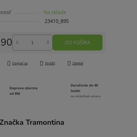
tu
nosť
Na sklade
23410_895
,90
DO KOŠÍKA
čiek.
tková cena:
Opýtať sa
Strážiť
Zdieľať
Doručenie do 48
Doprava zdarma
hodín
od 99€
na akúkoľvek adresu
Značka
Tramontina