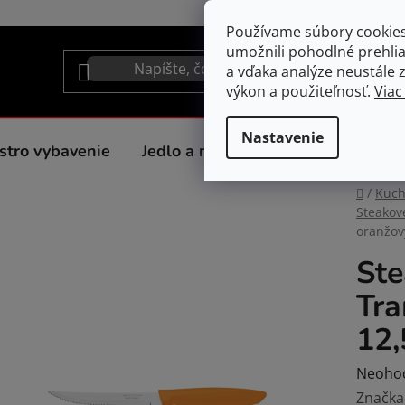
Používame súbory cookie
umožnili pohodlné prehli
a vďaka analýze neustále zl
výkon a použiteľnosť.
Viac
Nastavenie
stro vybavenie
Jedlo a nápoje
Spotrebiče do 
Domov
/
Kuc
Steakov
oranžov
Ste
Tra
12,
Prieme
Neoho
hodnot
Značka