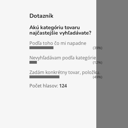
Dotazník
Akú kategóriu tovaru
najčastejšie vyhľadávate?
Podľa toho čo mi napadne
(39%)
Nevyhľadávam podľa kategórie
(12%)
Zadám konkrétny tovar, položku.
(49%)
Počet hlasov:
124