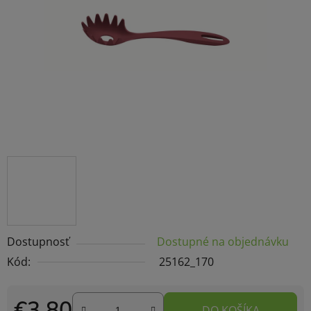
hviezdičiek.
Dostupnosť
Dostupné na objednávku
Kód:
25162_170
€3,80
DO KOŠÍKA