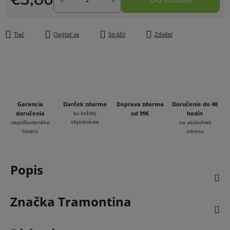
Jednotková cena:
Tlač
Opýtať sa
Strážiť
Zdieľať
Garancia
Darček zdarma
Doprava zdarma
Doručenie do 48
doručenia
ku každej
od 99€
hodín
objednávke
nepoškodeného
na akúkoľvek
tovaru
adresu
Popis
Značka
Tramontina