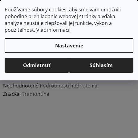
Prejsť
Hľadať
NÁKUP
Používame súbory cookies, aby sme vám umožnili
na
pohodlné prehliadanie webovej stránky a vďaka
KOŠÍK
obsah
Domov
/
Vybavenie do jedálne
/
Stolovanie
/
Príbory
/
Heureka.sk |
analýze neustále zlepšovali jej funkcie, výkon a
Bývanie a doplnky | Bytové doplnky | Doplnky do kuchyne |
použiteľnosť.
Viac informácií
Stolovanie | Príbory
Tramontina Ability naberačka na špagety
- červená
Nastavenie
Tramontina Ability
naberačka na špagety -
Odmietnuť
Súhlasím
červená
Priemerné
Neohodnotené
Podrobnosti hodnotenia
hodnotenie
Značka:
Tramontina
produktu
je
0,0
z
5