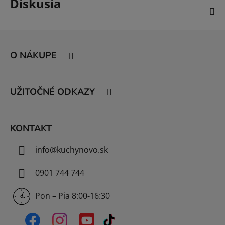
Diskusia
Z
á
O NÁKUPE
p
ä
t
UŽITOČNÉ ODKAZY
i
e
KONTAKT
info
@
kuchynovo.sk
0901 744 744
Pon – Pia 8:00-16:30