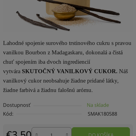
Lahodné spojenie surového trstinového cukru s pravou
vanilkou Bourbon z Madagaskaru, dokonalá a čistá
chuť spojením iba dvoch ingrediencií
vytvára
SKUTOČNÝ VANILKOVÝ CUKOR.
Náš
vanilkový cukor neobsahuje žiadne pridané látky,
žiadne farbivá a žiadnu falošnú arómu.
Dostupnosť
Na sklade
Kód:
SMAK180588
€3,50
DO KOŠÍKA