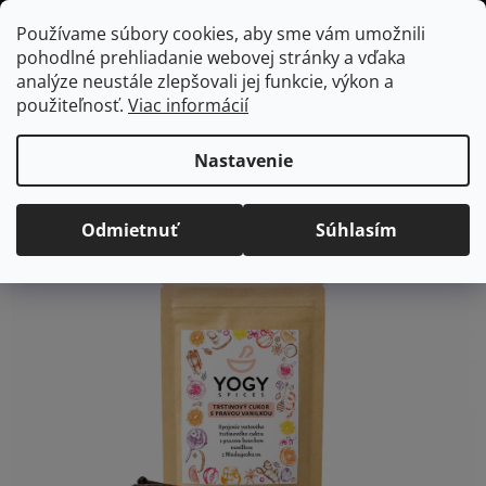
Prejsť
Hľadať
NÁKUP
Používame súbory cookies, aby sme vám umožnili
na
pohodlné prehliadanie webovej stránky a vďaka
KOŠÍK
obsah
Domov
/
Jedlo a nápoje
Trstinový cukor s pravou vanilkou
analýze neustále zlepšovali jej funkcie, výkon a
Trstinový cukor s pravou
použiteľnosť.
Viac informácií
vanilkou
Nastavenie
Priemerné
Neohodnotené
Podrobnosti hodnotenia
hodnotenie
Značka:
YOGY´s, s.r.o.
Odmietnuť
Súhlasím
produktu
je
0,0
z
5
hviezdičiek.