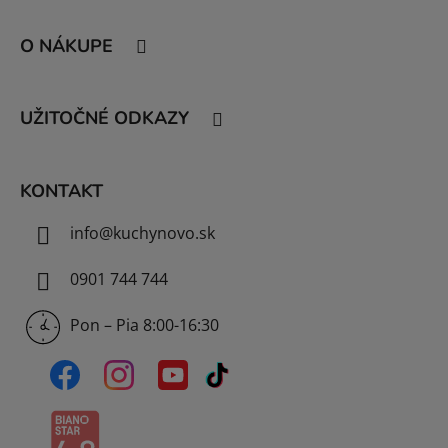
Z
á
O NÁKUPE
p
ä
t
UŽITOČNÉ ODKAZY
i
e
KONTAKT
info
@
kuchynovo.sk
0901 744 744
Pon – Pia 8:00-16:30