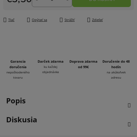
Jednotková cena:
Tlač
Opýtať sa
Strážiť
Zdieľať
Garancia
Darček zdarma
Doprava zdarma
Doručenie do 48
doručenia
ku každej
od 99€
hodín
objednávke
nepoškodeného
na akúkoľvek
tovaru
adresu
Popis
Diskusia