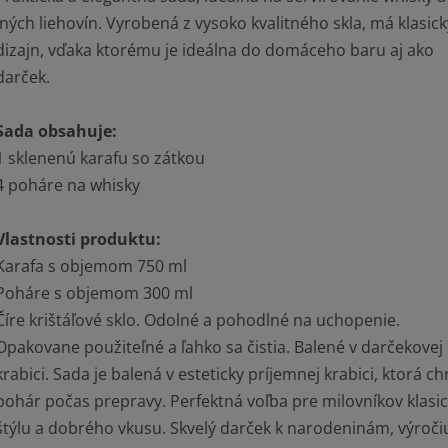
iných liehovín.
Vyrobená z vysoko kvalitného skla, má klasick
dizajn, vďaka ktorému je ideálna do domáceho baru aj ako
darček.
Sada obsahuje:
1 sklenenú karafu so zátkou
4 poháre na whisky
Vlastnosti produktu:
Karafa s objemom 750 ml
Poháre s objemom 300 ml
Číre krištáľové sklo. Odolné a pohodlné na uchopenie.
Opakovane použiteľné a ľahko sa čistia. Balené v darčekovej
krabici. Sada je balená v esteticky príjemnej krabici, ktorá ch
pohár počas prepravy.
Perfektná voľba pre milovníkov klasi
štýlu a dobrého vkusu.
Skvelý darček k narodeninám, výroči