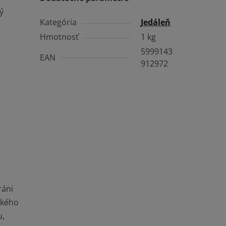
ý
Kategória
Jedáleň
Hmotnosť
1 kg
5999143
EAN
912972
ráni
ckého
u,