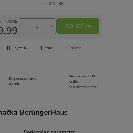
FTV-0138
9
–28 %
DO KOŠÍKA
9,99
čiek.
tková cena:
Opýtať sa
Strážiť
Zdieľať
Doručenie do 48
Doprava zdarma
hodín
od 99€
na akúkoľvek adresu
načka
BerlingerHaus
Dodatočné parametre