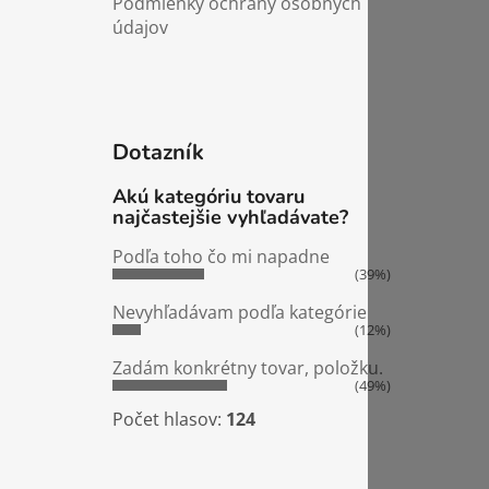
Podmienky ochrany osobných
údajov
Dotazník
Akú kategóriu tovaru
najčastejšie vyhľadávate?
Podľa toho čo mi napadne
(39%)
Nevyhľadávam podľa kategórie
(12%)
Zadám konkrétny tovar, položku.
(49%)
Počet hlasov:
124