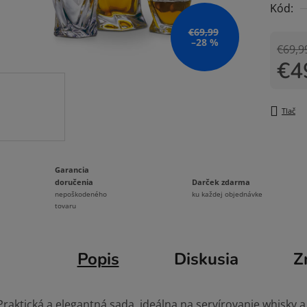
Kód:
0,0
z
€69,99
–28 %
5
€69,9
€4
hviezdi
Jedno
Tlač
Garancia
Darček zdarma
doručenia
ku každej objednávke
nepoškodeného
tovaru
Popis
Diskusia
Z
Praktická a elegantná sada, ideálna na servírovanie whisky a