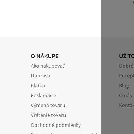
Z
á
O NÁKUPE
UŽIT
p
Ako nakupovať
Dobré 
ä
Doprava
Recep
t
i
Platba
Blog
e
Reklamácie
O nás
Výmena tovaru
Kontak
Vrátenie tovaru
Obchodné podmienky