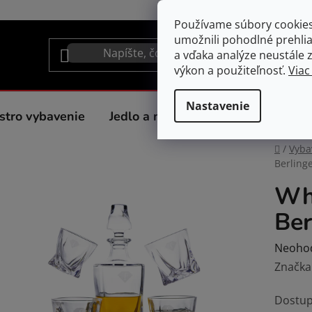
Používame súbory cookie
umožnili pohodlné prehli
a vďaka analýze neustále zl
výkon a použiteľnosť.
Viac
Nastavenie
stro vybavenie
Jedlo a nápoje
Spotrebiče do 
Domov
/
Vyba
Berling
Whi
Ber
Prieme
Neoho
hodnot
Značka
produk
Dostup
je