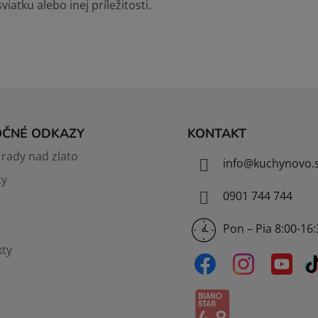
sviatku alebo inej príležitosti.
OČNÉ ODKAZY
KONTAKT
rady nad zlato
info
@
kuchynovo.
ty
0901 744 744
Pon – Pia 8:00-16
ty