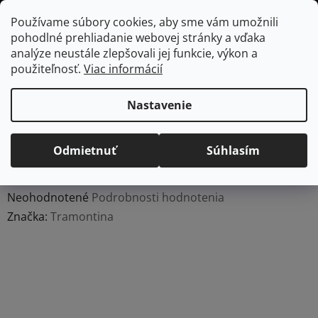
Prejsť
Hľadať
NÁKUP
Používame súbory cookies, aby sme vám umožnili
na
pohodlné prehliadanie webovej stránky a vďaka
KOŠÍK
obsah
Domov
/
Domácnosť
/
Záhrada
/
Heureka.sk | Dielňa, stavba, záhrada
analýze neustále zlepšovali jej funkcie, výkon a
| Náradie pre dielňu a záhradu | Záhradné náradie a technika
použiteľnosť.
Viac informácií
| Záhradné náradie | Motyky
Záhradná motyka hlboké
kopanie 130cm Tramontina Garden
Nastavenie
Záhradná motyka hlboké
kopanie 130cm
Odmietnuť
Súhlasím
Tramontina Garden
Priemerné
Neohodnotené
Podrobnosti hodnotenia
hodnotenie
Značka:
Tramontina
produktu
je
0,0
z
5