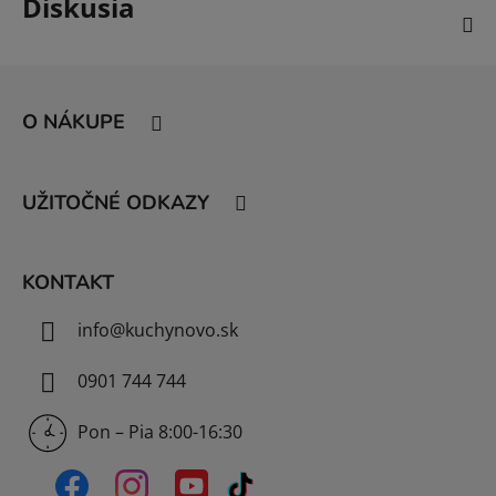
Diskusia
Z
á
O NÁKUPE
p
ä
t
UŽITOČNÉ ODKAZY
i
e
KONTAKT
info
@
kuchynovo.sk
0901 744 744
Pon – Pia 8:00-16:30