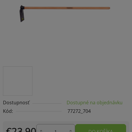
hviezdičiek.
Dostupnosť
Dostupné na objednávku
Kód:
77272_704
€23,90
DO KOŠÍKA