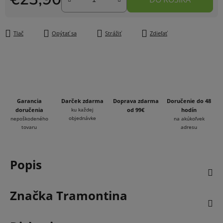
Jednotková cena:
Tlač
Opýtať sa
Strážiť
Zdieľať
Garancia
Darček zdarma
Doprava zdarma
Doručenie do 48
doručenia
ku každej
od 99€
hodín
objednávke
nepoškodeného
na akúkoľvek
tovaru
adresu
Popis
Značka
Tramontina