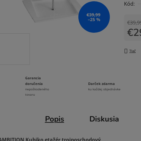
Kód:
0,0
z
€39,99
–25 %
5
€39,9
€2
hviezdi
Jedno
Tlač
Garancia
Darček zdarma
doručenia
ku každej objednávke
nepoškodeného
tovaru
Popis
Diskusia
AMBITION Kubiko etažér trojposchodový