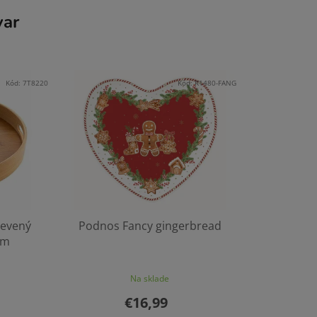
var
Kód:
7T8220
Kód:
R1480-FANG
evený
Podnos Fancy gingerbread
cm
Na sklade
€16,99