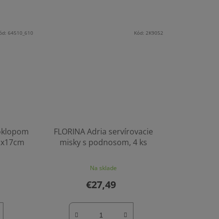
ód:
64510_610
Kód:
2K9052
oklopom
FLORINA Adria servírovacie
31x17cm
misky s podnosom, 4 ks
Na sklade
€27,49