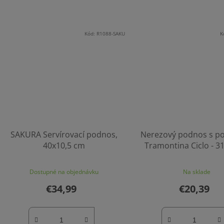
Kód:
R1088-SAKU
K
SAKURA Servírovací podnos,
Nerezový podnos s p
40x10,5 cm
Tramontina Ciclo - 
Dostupné na objednávku
Na sklade
€34,99
€20,39