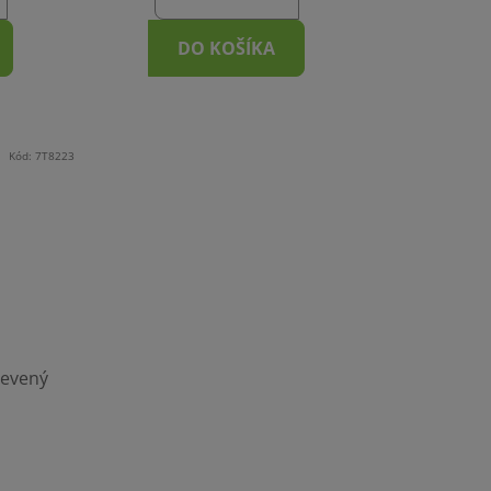
DO KOŠÍKA
Kód:
7T8223
evený
m