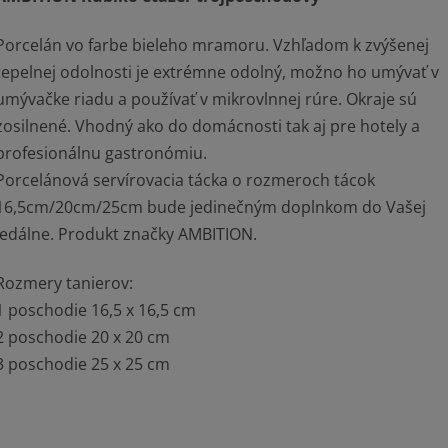
Porcelán vo farbe bieleho mramoru. Vzhľadom k zvýšenej
tepelnej odolnosti je extrémne odolný, možno ho umývať v
umývačke riadu a používať v mikrovlnnej rúre. Okraje sú
zosilnené. Vhodný ako do domácnosti tak aj pre hotely a
profesionálnu gastronómiu.
Porcelánová servírovacia tácka o rozmeroch tácok
16,5cm/20cm/25cm bude jedinečným doplnkom do Vašej
jedálne. Produkt značky AMBITION.
Rozmery tanierov:
1 poschodie 16,5 x 16,5 cm
2 poschodie 20 x 20 cm
3 poschodie 25 x 25 cm