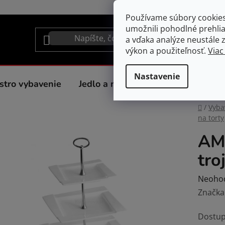
Používame súbory cookie
umožnili pohodlné prehli
a vďaka analýze neustále zl
výkon a použiteľnosť.
Viac
Nastavenie
stro vybavenie
Jedlo a nápoje
Spotrebiče do 
Domov
/
Vyba
na torty
AMB
tro
Prieme
Neoho
hodnot
Značka
produk
Dostup
je