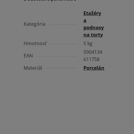
Etažéry
a
Kategória
podnosy
na torty
Hmotnosť
5 kg
5904134
EAN
611758
Materiál
Porcelán