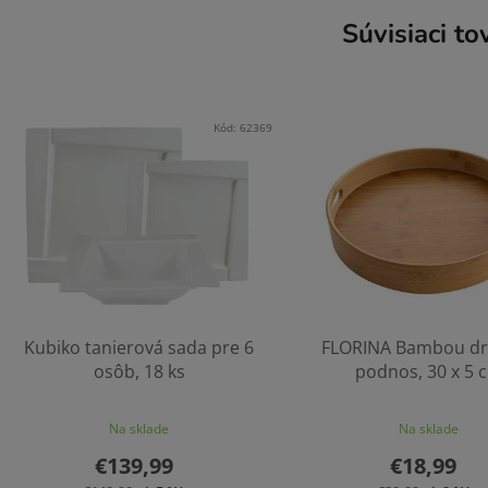
Súvisiaci to
Kód:
62369
Kubiko tanierová sada pre 6
FLORINA Bambou dr
osôb, 18 ks
podnos, 30 x 5 
Na sklade
Na sklade
€139,99
€18,99