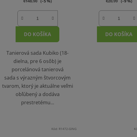
€148,90
(–5 %)
€20,99
(–9 %)
DO KOŠÍKA
DO KOŠÍKA
Tanierová sada Kubiko (18-
dielna, pre 6 osôb) je
porcelánová tanierová
sada s výrazným štvorcovým
tvarom, ktorý je aktuálne veľmi
obľúbený a dodáva
prestretému...
Kód:
R1472-GING
K