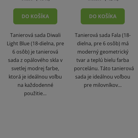
DO KOŠÍKA
DO KOŠÍKA
Tanierová sada Diwali
Tanierová sada Fala (18-
Light Blue (18-dielna, pre
dielna, pre 6 osôb) má
6 osôb) je tanierová
moderný geometrický
sada z opálového skla v
tvar a teplú bielu farba
svetlej modrej farbe,
porcelánu. Táto tanierová
ktorá je ideálnou voľbu
sada je ideálnou voľbou
na každodenné
pre milovníkov...
použitie...