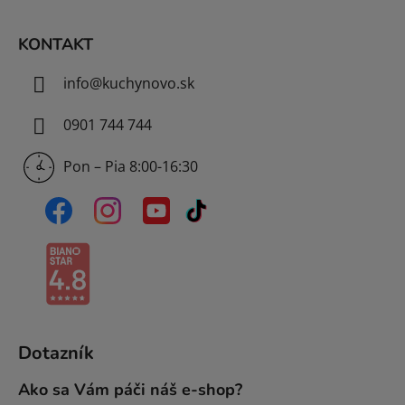
e
KONTAKT
info
@
kuchynovo.sk
0901 744 744
Pon – Pia 8:00-16:30
Dotazník
Ako sa Vám páči náš e-shop?