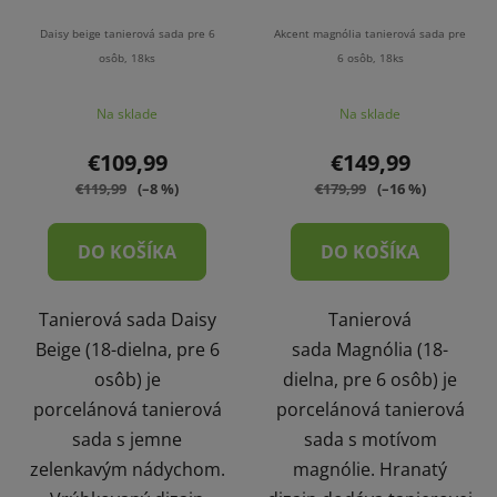
Daisy beige tanierová sada pre 6
Akcent magnólia tanierová sada pre
osôb, 18ks
6 osôb, 18ks
Na sklade
Na sklade
€109,99
€149,99
€119,99
(–8 %)
€179,99
(–16 %)
DO KOŠÍKA
DO KOŠÍKA
Tanierová sada Daisy
Tanierová
Beige (18-dielna, pre 6
sada Magnólia (18-
osôb) je
dielna, pre 6 osôb) je
porcelánová tanierová
porcelánová tanierová
sada s jemne
sada s motívom
zelenkavým nádychom.
magnólie. Hranatý