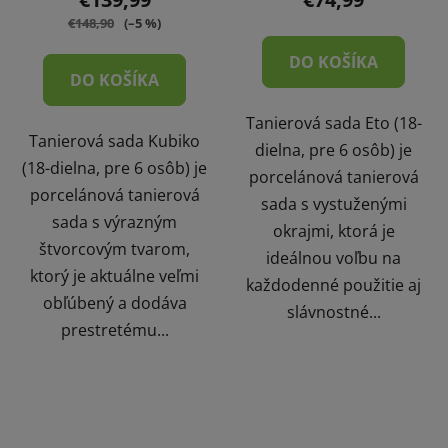
€148,90
(–5 %)
DO KOŠÍKA
DO KOŠÍKA
Tanierová sada Eto (18-
Tanierová sada Kubiko
dielna, pre 6 osôb) je
(18-dielna, pre 6 osôb) je
porcelánová tanierová
porcelánová tanierová
sada s vystuženými
sada s výrazným
okrajmi, ktorá je
štvorcovým tvarom,
ideálnou voľbu na
ktorý je aktuálne veľmi
každodenné použitie aj
obľúbený a dodáva
slávnostné...
prestretému...