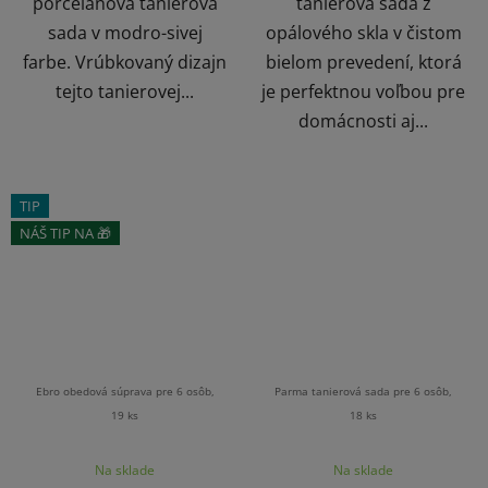
porcelánová tanierová
tanierová sada z
sada v modro-sivej
opálového skla v čistom
farbe. Vrúbkovaný dizajn
bielom prevedení, ktorá
tejto tanierovej...
je perfektnou voľbou pre
domácnosti aj...
TIP
NÁŠ TIP NA 🎁
Ebro obedová súprava pre 6 osôb,
Parma tanierová sada pre 6 osôb,
19 ks
18 ks
Na sklade
Na sklade