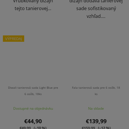
Vrúbkovaný dizajn
dizajn dodáva tanierovej
tejto tanierovej...
sade sofistikovaný
vzhľad....
VÝPREDAJ
Diwali tanierová sada Light Blue pre
Fala tanierová sada pre 6 osôb, 18
6 osôb, 18ks
ks
Dostupné na objednávku
Na sklade
€44,90
€139,99
€49,99
(–10 %)
€159,99
(–12 %)