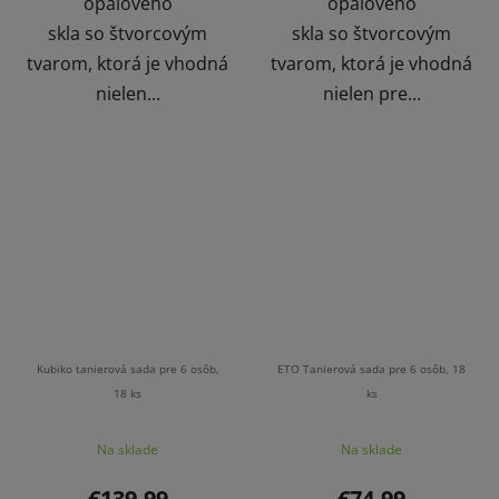
opálového
opálového
skla so štvorcovým
skla so štvorcovým
tvarom, ktorá je vhodná
tvarom, ktorá je vhodná
nielen...
nielen pre...
Kubiko tanierová sada pre 6 osôb,
ETO Tanierová sada pre 6 osôb, 18
18 ks
ks
Na sklade
Na sklade
€139,99
€74,99