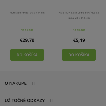
Nutcracker misa, 36,5 x 14 cm
AMBITION Salsa Lodka servírovacia
misa, 21 x 11,5 cm
Na sklade
Na sklade
€29,79
€5,19
DO KOŠÍKA
DO KOŠÍKA
Z
á
O NÁKUPE
p
ä
t
UŽITOČNÉ ODKAZY
i