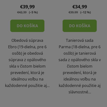
€39,99
€34,99
€42,39
(–5 %)
€39,99
(–12 %)
DO KOŠÍKA
DO KOŠÍKA
Obedová súprava
Tanierová sada
Ebro (19-dielna, pre 6
Parma (18-dielna, pre 6
osôb) je obedová
osôb) je tanierová
súprava z opálového
sada z opálového skla v
skla v čistom bielom
čistom bielom
prevedení, ktorá je
prevedení, ktorá je
ideálnou voľbu na
ideálnou voľbu na
každodenné použitie aj...
každodenné použitie aj
slávnostné...