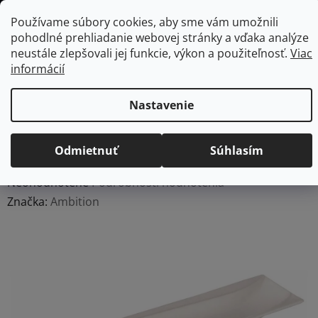
Prejsť
Hľadať
NÁKU
Používame súbory cookies, aby sme vám umožnili
na
pohodlné prehliadanie webovej stránky a vďaka analýze
KOŠÍK
obsah
Domov
/
Vybavenie do jedálne
/
Stolovanie
/
Misy a misky
/
neustále zlepšovali jej funkcie, výkon a použiteľnosť.
Viac
Servírovacie misy
AMBITION Relief Salsa servírovacia misa, 31
informácií
x 7,7 cm
AMBITION Relief Salsa
Nastavenie
servírovacia misa, 31 x 7,7
cm
Odmietnuť
Súhlasím
Priemerné
Neohodnotené
Podrobnosti hodnotenia
hodnotenie
Značka:
Ambition
produktu
je
0,0
z
5
hviezdičiek.