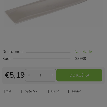
Dostupnosť
Na sklade
Kód:
33938
€5,19
DO KOŠÍKA
Jednotková cena:
Tlač
Opýtať sa
Strážiť
Zdieľať