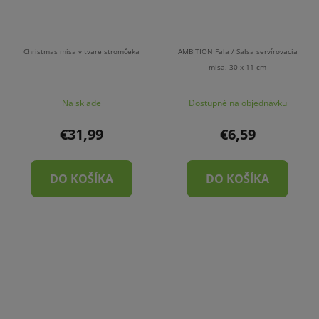
Christmas misa v tvare stromčeka
AMBITION Fala / Salsa servírovacia
misa, 30 x 11 cm
Na sklade
Dostupné na objednávku
€31,99
€6,59
DO KOŠÍKA
DO KOŠÍKA