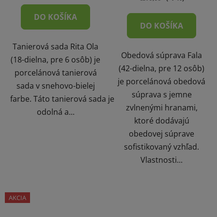
DO KOŠÍKA
DO KOŠÍKA
Tanierová sada Rita Ola
Obedová súprava Fala
(18-dielna, pre 6 osôb) je
(42-dielna, pre 12 osôb)
porcelánová tanierová
je porcelánová obedová
sada v snehovo-bielej
súprava s jemne
farbe. Táto tanierová sada je
zvlnenými hranami,
odolná a...
ktoré dodávajú
obedovej súprave
sofistikovaný vzhľad.
Vlastnosti...
AKCIA
ZĽAVA