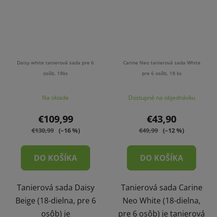
Daisy white tanierová sada pre 6
Carine Neo tanierová sada White
osôb, 18ks
pre 6 osôb, 18 ks
Na sklade
Dostupné na objednávku
€109,99
€43,90
€130,99
(–16 %)
€49,99
(–12 %)
DO KOŠÍKA
DO KOŠÍKA
Tanierová sada Daisy
Tanierová sada Carine
Beige (18-dielna, pre 6
Neo White (18-dielna,
osôb) je
pre 6 osôb) je tanierová