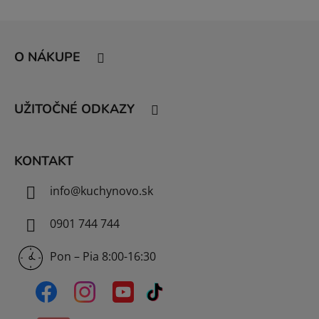
Z
á
O NÁKUPE
p
ä
t
UŽITOČNÉ ODKAZY
i
e
KONTAKT
info
@
kuchynovo.sk
0901 744 744
Pon – Pia 8:00-16:30