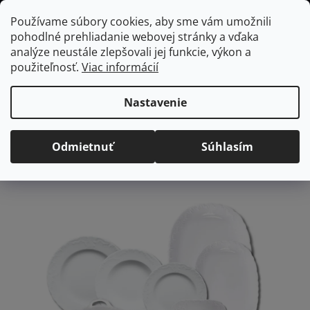
Prejsť
Hľadať
NÁKUP
Používame súbory cookies, aby sme vám umožnili
na
pohodlné prehliadanie webovej stránky a vďaka
KOŠÍK
obsah
Domov
/
Vybavenie do jedálne
/
Stolovanie
/
Jedálenské súpravy
analýze neustále zlepšovali jej funkcie, výkon a
ROCOCO obedová súprava, pre 6 osôb, 24ks
použiteľnosť.
Viac informácií
ROCOCO obedová
súprava, pre 6 osôb, 24ks
Nastavenie
Priemerné
2 hodnotenia
Podrobnosti hodnotenia
Odmietnuť
Súhlasím
hodnotenie
Značka:
Samson
produktu
je
4,5
z
5
hviezdičiek.