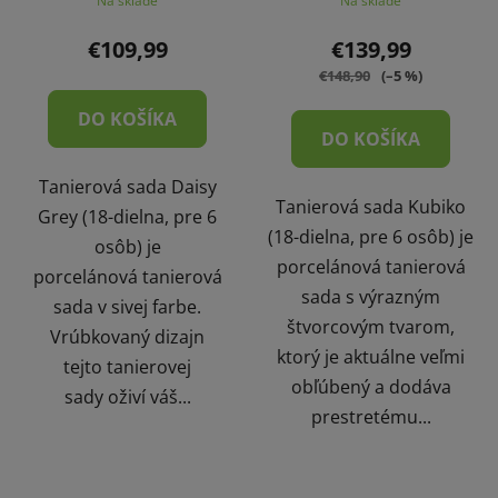
Na sklade
Na sklade
€109,99
€139,99
€148,90
(–5 %)
DO KOŠÍKA
DO KOŠÍKA
Tanierová sada Daisy
Tanierová sada Kubiko
Grey (18-dielna, pre 6
(18-dielna, pre 6 osôb) je
osôb) je
porcelánová tanierová
porcelánová tanierová
sada s výrazným
sada v sivej farbe.
štvorcovým tvarom,
Vrúbkovaný dizajn
ktorý je aktuálne veľmi
tejto tanierovej
obľúbený a dodáva
sady oživí váš...
prestretému...