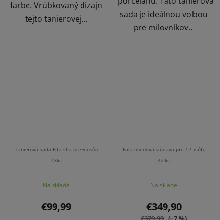
porcelánu. Táto tanierová
farbe. Vrúbkovaný dizajn
sada je ideálnou voľbou
tejto tanierovej...
pre milovníkov...
Tanierová sada Rita Ola pre 6 osôb
Fala obedová súprava pre 12 osôb,
18ks
42 ks
Na sklade
Na sklade
€99,99
€349,90
€379,99
(–7 %)