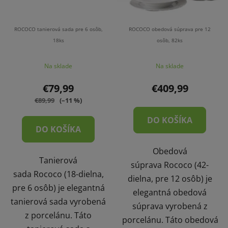
ROCOCO tanierová sada pre 6 osôb,
ROCOCO obedová súprava pre 12
18ks
osôb, 82ks
Na sklade
Na sklade
€79,99
€409,99
€89,99
(–11 %)
DO KOŠÍKA
DO KOŠÍKA
Obedová
Tanierová
súprava Rococo (42-
sada Rococo (18-dielna,
dielna, pre 12 osôb) je
pre 6 osôb) je elegantná
elegantná obedová
tanierová sada vyrobená
súprava vyrobená z
z porcelánu. Táto
porcelánu. Táto obedová