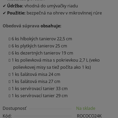
✔
Údržba:
vhodná do umývačky riadu
✔
Použitie:
bezpečná na ohrev v mikrovlnnej rúre
Obedová súprava
obsahuje:
6 ks hlbokých tanierov 22,5 cm
6 ks plytkých tanierov 25 cm
6 ks dezertných tanierov 19 cm
1 ks polievková misa s pokrievkou 2,7 L (veko
polievkovej misy sa tiež počíta ako 1 ks)
1 ks šalátová misa 24 cm
1 ks šalátová misa 27 cm
1 ks servírovací tanier 33 cm
1 ks servírovací tanier 29 cm
Dostupnosť
Na sklade
Kód:
ROCOCO24K