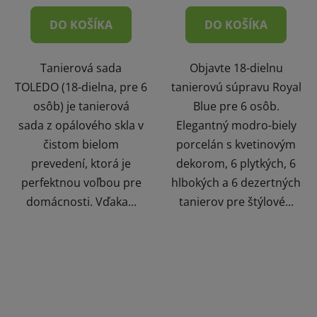
DO KOŠÍKA
DO KOŠÍKA
Tanierová sada
Objavte 18-dielnu
TOLEDO (18-dielna, pre 6
tanierovú súpravu Royal
osôb) je tanierová
Blue pre 6 osôb.
sada z opálového skla v
Elegantný modro-biely
čistom bielom
porcelán s kvetinovým
prevedení, ktorá je
dekorom, 6 plytkých, 6
perfektnou voľbou pre
hlbokých a 6 dezertných
domácnosti. Vďaka...
tanierov pre štýlové...