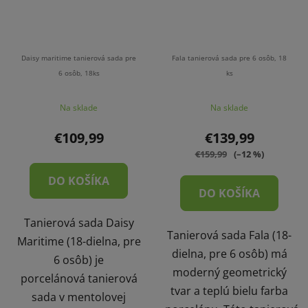
Daisy maritime tanierová sada pre
Fala tanierová sada pre 6 osôb, 18
6 osôb, 18ks
ks
Na sklade
Na sklade
€109,99
€139,99
€159,99
(–12 %)
DO KOŠÍKA
DO KOŠÍKA
Tanierová sada Daisy
Tanierová sada Fala (18-
Maritime (18-dielna, pre
dielna, pre 6 osôb) má
6 osôb) je
moderný geometrický
porcelánová tanierová
tvar a teplú bielu farba
sada v mentolovej