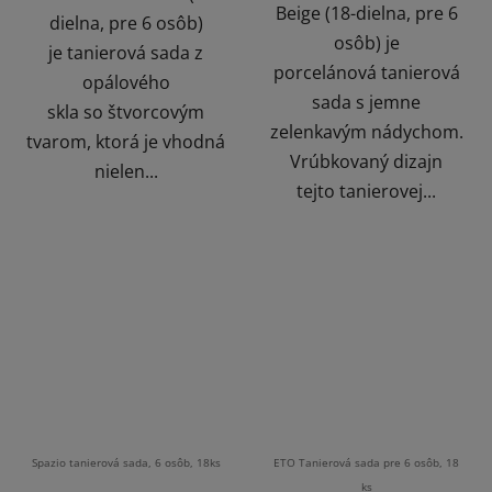
Beige (18-dielna, pre 6
dielna, pre 6 osôb)
osôb) je
je tanierová sada z
porcelánová tanierová
opálového
sada s jemne
skla so štvorcovým
zelenkavým nádychom.
tvarom, ktorá je vhodná
Vrúbkovaný dizajn
nielen...
tejto tanierovej...
Spazio tanierová sada, 6 osôb, 18ks
ETO Tanierová sada pre 6 osôb, 18
ks