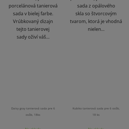
porcelánová tanierová
sada z opálového
sada v bielej farbe.
skla so štvorcovým
Vrúbkovaný dizajn
tvarom, ktorá je vhodná
tejto tanierovej
nielen...
sady oživí váš...
Daisy gray tanierová sada pre 6
Kubiko tanierová sada pre 6 osôb,
osôb, 18ks
18 ks