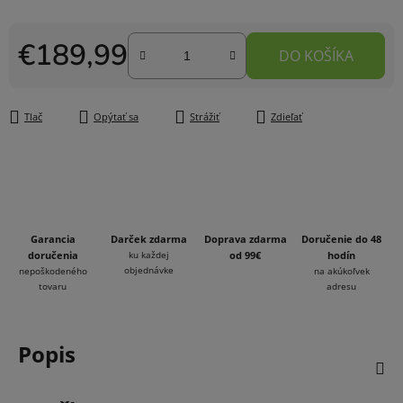
€189,99
DO KOŠÍKA
Jednotková cena:
Tlač
Opýtať sa
Strážiť
Zdieľať
Garancia
Darček zdarma
Doprava zdarma
Doručenie do 48
doručenia
ku každej
od 99€
hodín
objednávke
nepoškodeného
na akúkoľvek
tovaru
adresu
Popis