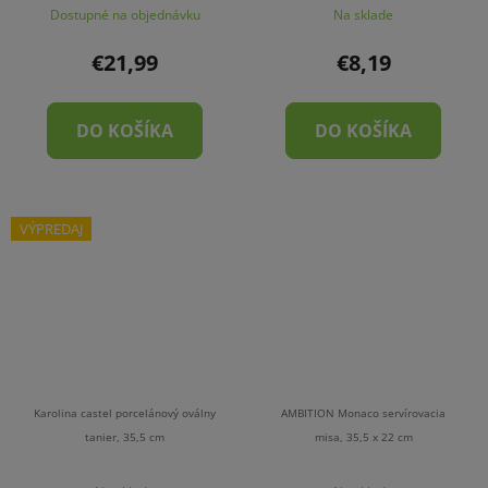
Dostupné na objednávku
Na sklade
€21,99
€8,19
DO KOŠÍKA
DO KOŠÍKA
VÝPREDAJ
Karolina castel porcelánový oválny
AMBITION Monaco servírovacia
tanier, 35,5 cm
misa, 35,5 x 22 cm