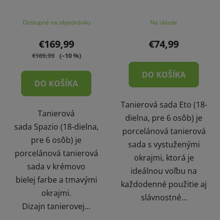
Dostupné na objednávku
Na sklade
€169,99
€74,99
€189,99
(–10 %)
DO KOŠÍKA
DO KOŠÍKA
Tanierová sada Eto (18-
Tanierová
dielna, pre 6 osôb) je
sada Spazio (18-dielna,
porcelánová tanierová
pre 6 osôb) je
sada s vystuženými
porcelánová tanierová
okrajmi, ktorá je
sada v krémovo
ideálnou voľbu na
bielej farbe a tmavými
každodenné použitie aj
okrajmi.
slávnostné...
Dizajn tanierovej...