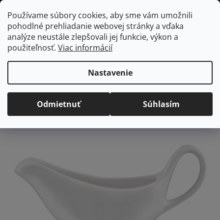
Prejsť
Hľadať
NÁKUP
Používame súbory cookies, aby sme vám umožnili
na
pohodlné prehliadanie webovej stránky a vďaka
KOŠÍK
obsah
Domov
/
Vybavenie do jedálne
/
Stolovanie
/
Omáčniky
AMBITION
analýze neustále zlepšovali jej funkcie, výkon a
Salsa omáčnik, 275 ml
použiteľnosť.
Viac informácií
AMBITION Salsa omáčnik,
275 ml
Nastavenie
Priemerné
Neohodnotené
Podrobnosti hodnotenia
Odmietnuť
Súhlasím
hodnotenie
Značka:
Ambition
produktu
je
0,0
z
5
hviezdičiek.