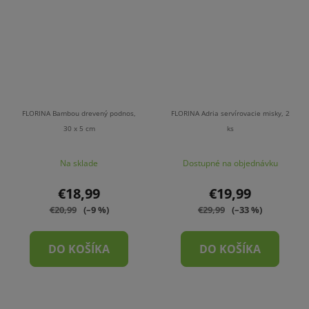
FLORINA Bambou drevený podnos,
FLORINA Adria servírovacie misky, 2
30 x 5 cm
ks
Na sklade
Dostupné na objednávku
€18,99
€19,99
€20,99
(–9 %)
€29,99
(–33 %)
DO KOŠÍKA
DO KOŠÍKA