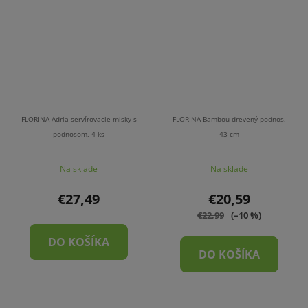
FLORINA Adria servírovacie misky s
FLORINA Bambou drevený podnos,
podnosom, 4 ks
43 cm
Na sklade
Na sklade
€27,49
€20,59
€22,99
(–10 %)
DO KOŠÍKA
DO KOŠÍKA