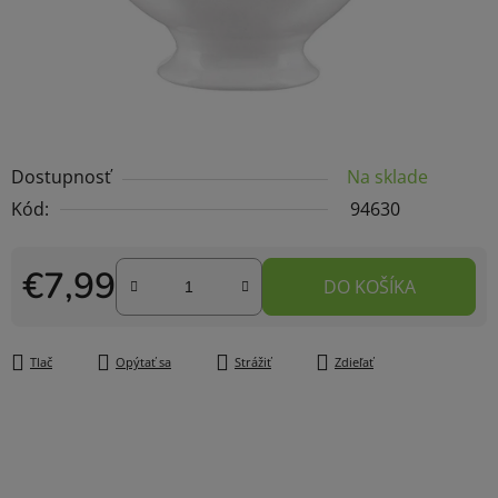
Dostupnosť
Na sklade
Kód:
94630
€7,99
DO KOŠÍKA
Jednotková cena:
Tlač
Opýtať sa
Strážiť
Zdieľať