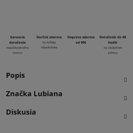
Garancia
Darček zdarma
Doprava zdarma
Doručenie do 48
doručenia
ku každej
od 99€
hodín
objednávke
nepoškodeného
na akúkoľvek
tovaru
adresu
Popis
Značka
Lubiana
Diskusia