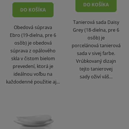
DO KOŠÍKA
DO KOŠÍKA
Tanierová sada Daisy
Obedová súprava
Grey (18-dielna, pre 6
Ebro (19-dielna, pre 6
osôb) je
osôb) je obedová
porcelánová tanierová
súprava z opálového
sada v sivej farbe.
skla v čistom bielom
Vrúbkovaný dizajn
prevedení, ktorá je
tejto tanierovej
ideálnou voľbu na
sady oživí váš...
každodenné použitie aj...