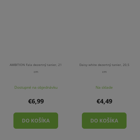
AMBITION Fala dezertný tanier, 21
Daisy white dezertný tanier, 20,5
cm
cm
Dostupné na objednávku
Na sklade
€6,99
€4,49
DO KOŠÍKA
DO KOŠÍKA