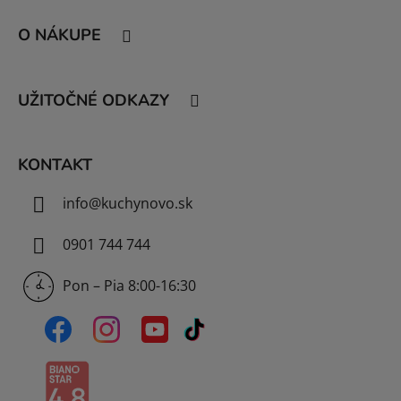
Z
á
O NÁKUPE
p
ä
t
UŽITOČNÉ ODKAZY
i
e
KONTAKT
info
@
kuchynovo.sk
0901 744 744
Pon – Pia 8:00-16:30