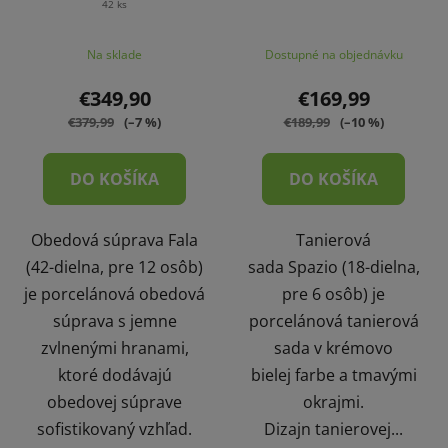
42 ks
Na sklade
Dostupné na objednávku
€349,90
€169,99
€379,99
(–7 %)
€189,99
(–10 %)
DO KOŠÍKA
DO KOŠÍKA
Obedová súprava Fala
Tanierová
(42-dielna, pre 12 osôb)
sada Spazio (18-dielna,
je porcelánová obedová
pre 6 osôb) je
súprava s jemne
porcelánová tanierová
zvlnenými hranami,
sada v krémovo
ktoré dodávajú
bielej farbe a tmavými
obedovej súprave
okrajmi.
sofistikovaný vzhľad.
Dizajn tanierovej...