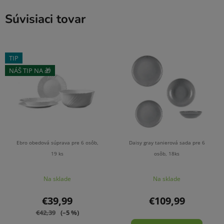
Súvisiaci tovar
TIP
NÁŠ TIP NA 🎁
Ebro obedová súprava pre 6 osôb,
Daisy gray tanierová sada pre 6
19 ks
osôb, 18ks
Na sklade
Na sklade
€39,99
€109,99
€42,39
(–5 %)