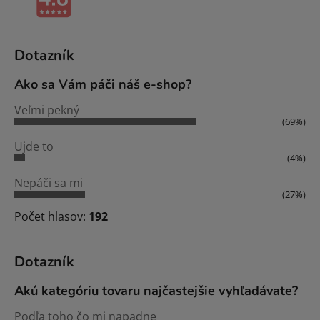
Dotazník
Ako sa Vám páči náš e-shop?
Veľmi pekný
(69%)
Ujde to
(4%)
Nepáči sa mi
(27%)
Počet hlasov:
192
Dotazník
Akú kategóriu tovaru najčastejšie vyhľadávate?
Podľa toho čo mi napadne