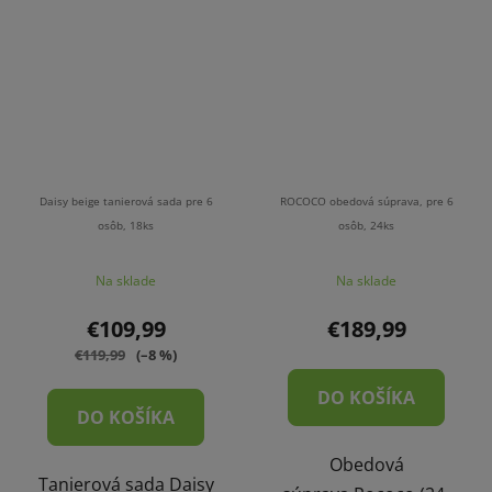
Daisy beige tanierová sada pre 6
ROCOCO obedová súprava, pre 6
osôb, 18ks
osôb, 24ks
Priemerné
Na sklade
Na sklade
hodnotenie
produktu
€109,99
€189,99
je
€119,99
(–8 %)
4,5
DO KOŠÍKA
z
DO KOŠÍKA
5
Obedová
hviezdičiek.
Tanierová sada Daisy