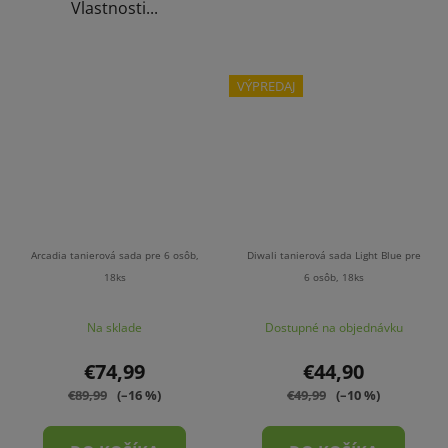
Vlastnosti...
VÝPREDAJ
Arcadia tanierová sada pre 6 osôb,
Diwali tanierová sada Light Blue pre
18ks
6 osôb, 18ks
Na sklade
Dostupné na objednávku
€74,99
€44,90
€89,99
(–16 %)
€49,99
(–10 %)