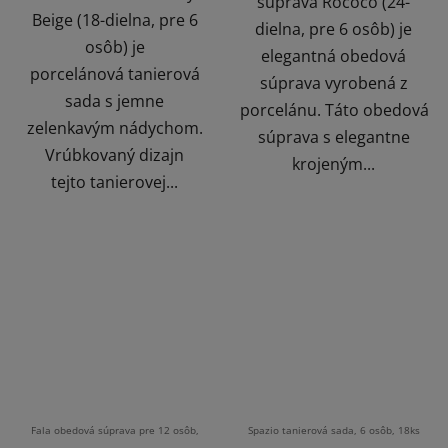
súprava Rococo (24-
Beige (18-dielna, pre 6
dielna, pre 6 osôb) je
osôb) je
elegantná obedová
porcelánová tanierová
súprava vyrobená z
sada s jemne
porcelánu. Táto obedová
zelenkavým nádychom.
súprava s elegantne
Vrúbkovaný dizajn
krojeným...
tejto tanierovej...
Fala obedová súprava pre 12 osôb,
Spazio tanierová sada, 6 osôb, 18ks