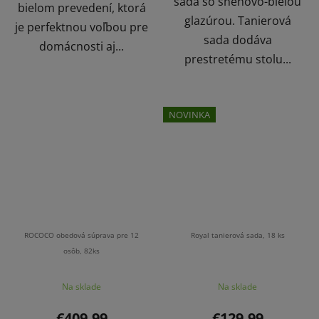
sada so snehovo-bielou
bielom prevedení, ktorá
glazúrou. Tanierová
je perfektnou voľbou pre
sada dodáva
domácnosti aj...
prestretému stolu...
NOVINKA
ROCOCO obedová súprava pre 12
Royal tanierová sada, 18 ks
osôb, 82ks
Na sklade
Na sklade
€409,99
€129,99