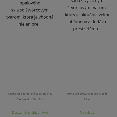
sada s výrazným
opálového
štvorcovým tvarom,
skla so štvorcovým
ktorý je aktuálne veľmi
tvarom, ktorá je vhodná
obľúbený a dodáva
nielen pre...
prestretému...
Carine Neo tanierová sada Black &
Parma tanierová sada pre 6 osôb,
2White, 6 osôb, 18ks
18 ks
Dostupné na objednávku
Na sklade