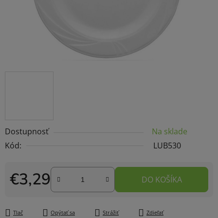
Dostupnosť
Na sklade
Kód:
LUB530
€3,29
DO KOŠÍKA
Jednotková cena:
Tlač
Opýtať sa
Strážiť
Zdieľať