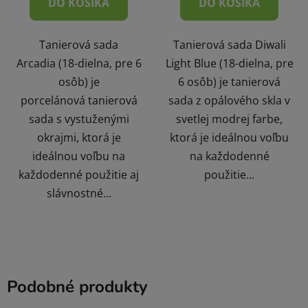
DO KOŠÍKA
DO KOŠÍKA
Tanierová sada
Tanierová sada Diwali
Arcadia (18-dielna, pre 6
Light Blue (18-dielna, pre
osôb) je
6 osôb) je tanierová
porcelánová tanierová
sada z opálového skla v
sada s vystuženými
svetlej modrej farbe,
okrajmi, ktorá je
ktorá je ideálnou voľbu
ideálnou voľbu na
na každodenné
každodenné použitie aj
použitie...
slávnostné...
Podobné produkty