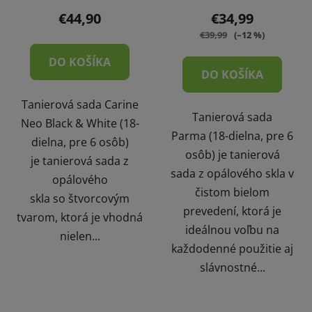
€44,90
€34,99
€39,99
(–12 %)
DO KOŠÍKA
DO KOŠÍKA
Tanierová sada Carine
Tanierová sada
Neo Black & White (18-
Parma (18-dielna, pre 6
dielna, pre 6 osôb)
osôb) je tanierová
je tanierová sada z
sada z opálového skla v
opálového
čistom bielom
skla so štvorcovým
prevedení, ktorá je
tvarom, ktorá je vhodná
ideálnou voľbu na
nielen...
každodenné použitie aj
slávnostné...