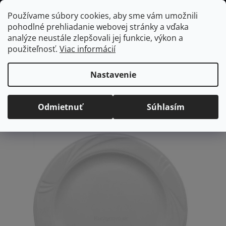
Prejsť
Hľadať
NÁKUP
Používame súbory cookies, aby sme vám umožnili
na
pohodlné prehliadanie webovej stránky a vďaka
KOŠÍK
obsah
Domov
/
Vybavenie do jedálne
/
Stolovanie
/
Taniere
/
Dezertné
analýze neustále zlepšovali jej funkcie, výkon a
taniere
Arcadia dezertný tanier, 19 cm
použiteľnosť.
Viac informácií
Arcadia dezertný tanier, 19
cm
Nastavenie
Priemerné
Neohodnotené
Podrobnosti hodnotenia
Odmietnuť
Súhlasím
hodnotenie
Značka:
Lubiana
produktu
je
0,0
z
5
hviezdičiek.