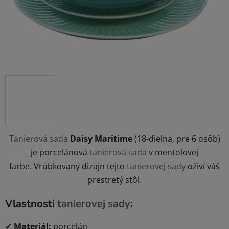
Tanierová sada
Daisy Maritime
(18-dielna, pre 6 osôb)
je porcelánová
tanierová sada
v mentolovej
farbe.
Vrúbkovaný dizajn tejto
tanierovej sady
oživí váš
prestretý stôl.
Vlastnosti
tanierovej sady
:
✔
Materiál:
porcelán