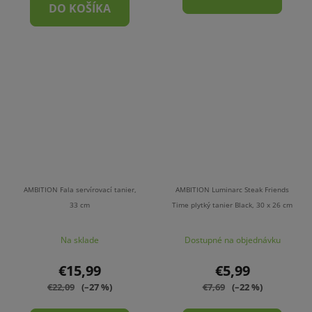
DO KOŠÍKA
AMBITION Fala servírovací tanier,
AMBITION Luminarc Steak Friends
33 cm
Time plytký tanier Black, 30 x 26 cm
Na sklade
Dostupné na objednávku
€15,99
€5,99
€22,09
(–27 %)
€7,69
(–22 %)