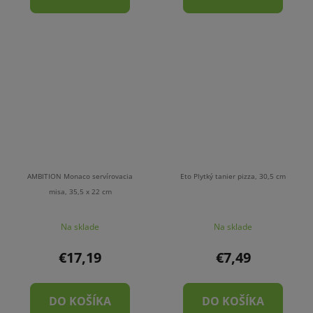
AMBITION Monaco servírovacia
Eto Plytký tanier pizza, 30,5 cm
misa, 35,5 x 22 cm
Na sklade
Na sklade
€17,19
€7,49
DO KOŠÍKA
DO KOŠÍKA