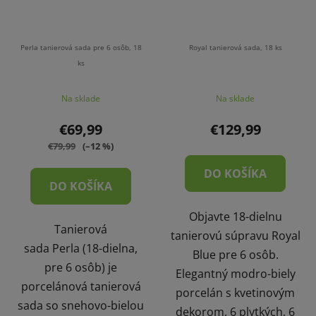
Perla tanierová sada pre 6 osôb, 18
Royal tanierová sada, 18 ks
ks
Na sklade
Na sklade
€69,99
€129,99
€79,99
(–12 %)
DO KOŠÍKA
DO KOŠÍKA
Objavte 18-dielnu
Tanierová
tanierovú súpravu Royal
sada Perla (18-dielna,
Blue pre 6 osôb.
pre 6 osôb) je
Elegantný modro-biely
porcelánová tanierová
porcelán s kvetinovým
sada so snehovo-bielou
dekorom, 6 plytkých, 6