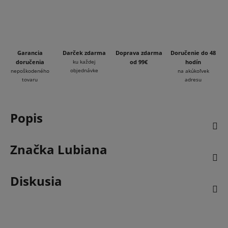
Garancia
Darček zdarma
Doprava zdarma
Doručenie do 48
doručenia
ku každej
od 99€
hodín
objednávke
nepoškodeného
na akúkoľvek
tovaru
adresu
Popis
Značka
Lubiana
Diskusia