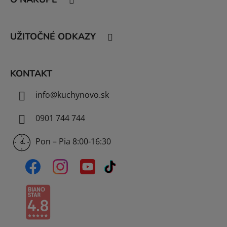
p
ä
t
UŽITOČNÉ ODKAZY
i
e
KONTAKT
info
@
kuchynovo.sk
0901 744 744
Pon – Pia 8:00-16:30