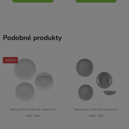
Podobné produkty
AKCIA
ZĽAVA
Daisy white tanierová sada pre 6
Daisy gray tanierová sada pre 6
osôb, 18ks
osôb, 18ks