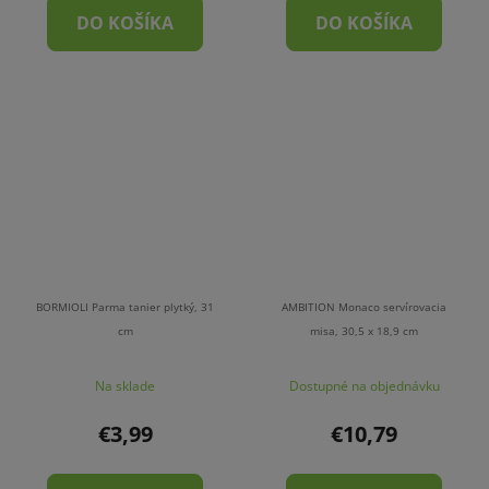
DO KOŠÍKA
DO KOŠÍKA
BORMIOLI Parma tanier plytký, 31
AMBITION Monaco servírovacia
cm
misa, 30,5 x 18,9 cm
Na sklade
Dostupné na objednávku
€3,99
€10,79