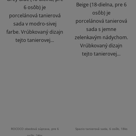
Beige (18-dielna, pre 6
6 osôb) je
osôb) je
porcelánová tanierová
porcelánová tanierová
sada v modro-sivej
sada s jemne
farbe. Vrúbkovaný dizajn
zelenkavým nádychom.
tejto tanierovej...
Vrúbkovaný dizajn
tejto tanierovej...
ROCOCO obedová súprava, pre 6
Spazio tanierová sada, 6 osôb, 18ks
osôb, 24ks