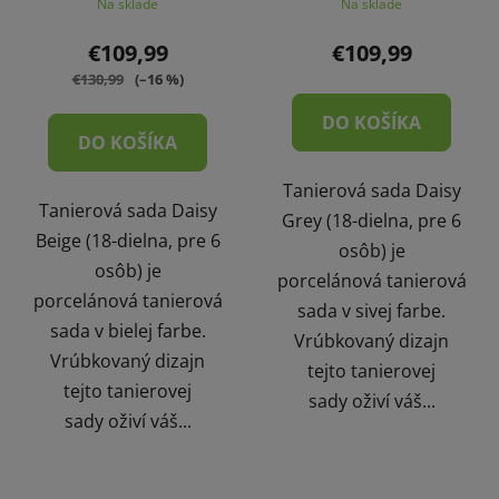
Na sklade
Na sklade
€109,99
€109,99
€130,99
(–16 %)
DO KOŠÍKA
DO KOŠÍKA
Tanierová sada Daisy
Tanierová sada Daisy
Grey (18-dielna, pre 6
Beige (18-dielna, pre 6
osôb) je
osôb) je
porcelánová tanierová
porcelánová tanierová
sada v sivej farbe.
sada v bielej farbe.
Vrúbkovaný dizajn
Vrúbkovaný dizajn
tejto tanierovej
tejto tanierovej
sady oživí váš...
sady oživí váš...