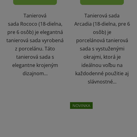
Tanierová
Tanierová sada
sada Rococo (18-dielna,
Arcadia (18-dielna, pre 6
pre 6 osôb) je elegantná
osôb) je
tanierová sada vyrobená
porcelánová tanierová
z porcelánu. Táto
sada s vystuženými
tanierová sada s
okrajmi, ktorá je
elegantne krojeným
ideálnou voľbu na
dizajnom...
každodenné použitie aj
slávnostné...
NOVINKA