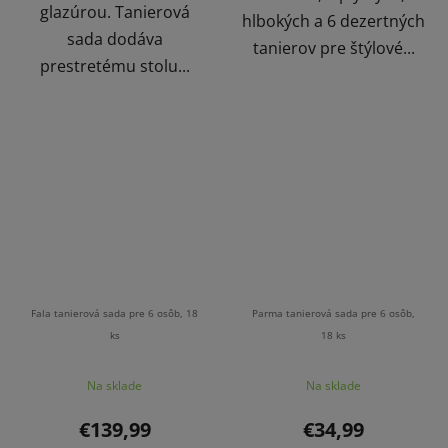
glazúrou. Tanierová
hlbokých a 6 dezertných
sada dodáva
tanierov pre štýlové...
prestretému stolu...
Fala tanierová sada pre 6 osôb, 18
Parma tanierová sada pre 6 osôb,
ks
18 ks
Na sklade
Na sklade
€139,99
€34,99