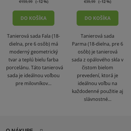
€159,99
(–12 %)
€39,99
(–12 %)
DO KOŠÍKA
DO KOŠÍKA
Tanierová sada Fala (18-
Tanierová sada
dielna, pre 6 osôb) má
Parma (18-dielna, pre 6
moderný geometrický
osôb) je tanierová
tvar a teplú bielu farba
sada z opálového skla v
porcelánu. Táto tanierová
čistom bielom
sada je ideálnou voľbou
prevedení, ktorá je
pre milovníkov...
ideálnou voľbu na
každodenné použitie aj
slávnostné...
Z
á
O NÁKUPE