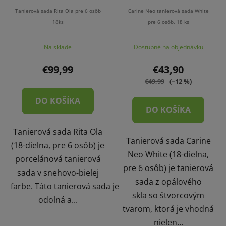
Tanierová sada Rita Ola pre 6 osôb
Carine Neo tanierová sada White
18ks
pre 6 osôb, 18 ks
Na sklade
Dostupné na objednávku
€99,99
€43,90
€49,99
(–12 %)
DO KOŠÍKA
DO KOŠÍKA
Tanierová sada Rita Ola
Tanierová sada Carine
(18-dielna, pre 6 osôb) je
Neo White (18-dielna,
porcelánová tanierová
pre 6 osôb) je tanierová
sada v snehovo-bielej
sada z opálového
farbe. Táto tanierová sada je
skla so štvorcovým
odolná a...
tvarom, ktorá je vhodná
nielen...