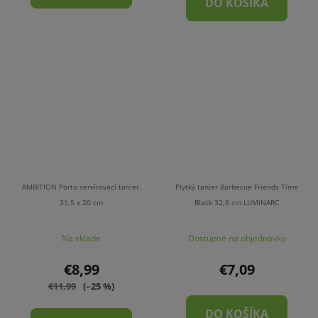
DO KOŠÍKA
AMBITION Porto servírovací tanier,
Plytký tanier Barbecue Friends Time
31,5 x 20 cm
Black 32,8 cm LUMINARC
Na sklade
Dostupné na objednávku
€8,99
€7,09
€11,99
(–25 %)
DO KOŠÍKA