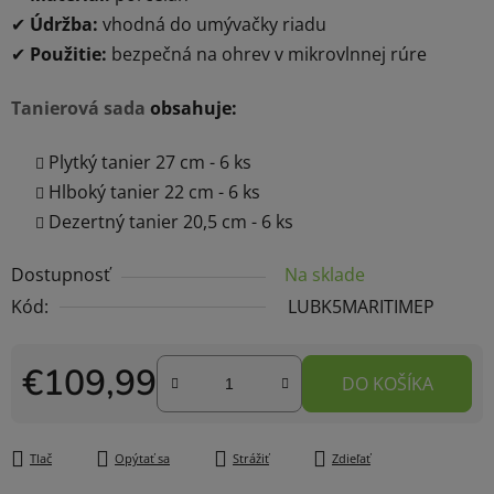
✔
Údržba:
vhodná do umývačky riadu
✔
Použitie:
bezpečná na ohrev v mikrovlnnej rúre
Tanierová sada
obsahuje:
Plytký tanier 27 cm - 6 ks
Hlboký tanier 22 cm - 6 ks
Dezertný tanier 20,5 cm - 6 ks
Dostupnosť
Na sklade
Kód:
LUBK5MARITIMEP
€109,99
DO KOŠÍKA
Jednotková cena:
Tlač
Opýtať sa
Strážiť
Zdieľať