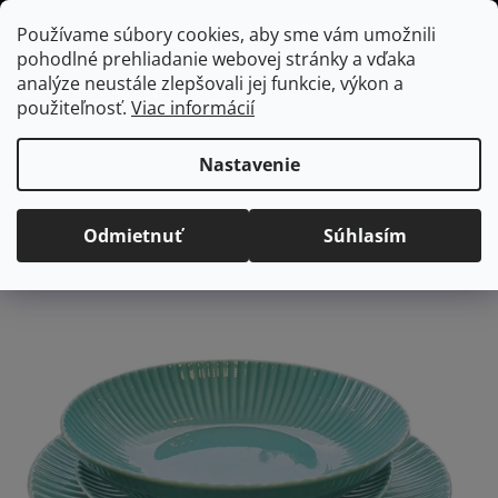
Prejsť
Hľadať
NÁKUP
Používame súbory cookies, aby sme vám umožnili
na
pohodlné prehliadanie webovej stránky a vďaka
KOŠÍK
obsah
Domov
/
Vybavenie do jedálne
/
Stolovanie
/
Jedálenské súpravy
analýze neustále zlepšovali jej funkcie, výkon a
Daisy maritime tanierová sada pre 6 osôb, 18ks
použiteľnosť.
Viac informácií
Daisy maritime tanierová
sada pre 6 osôb, 18ks
Nastavenie
Priemerné
Neohodnotené
Podrobnosti hodnotenia
Odmietnuť
Súhlasím
hodnotenie
Značka:
Lubiana
produktu
je
0,0
z
5
hviezdičiek.