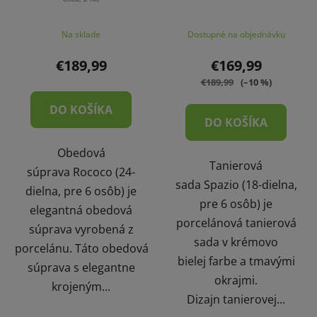
Priemerné
Na sklade
Dostupné na objednávku
hodnotenie
produktu
€189,99
€169,99
je
€189,99
(–10 %)
4,5
DO KOŠÍKA
z
DO KOŠÍKA
5
Obedová
hviezdičiek.
Tanierová
súprava Rococo (24-
sada Spazio (18-dielna,
dielna, pre 6 osôb) je
pre 6 osôb) je
elegantná obedová
porcelánová tanierová
súprava vyrobená z
sada v krémovo
porcelánu. Táto obedová
bielej farbe a tmavými
súprava s elegantne
okrajmi.
krojeným...
Dizajn tanierovej...