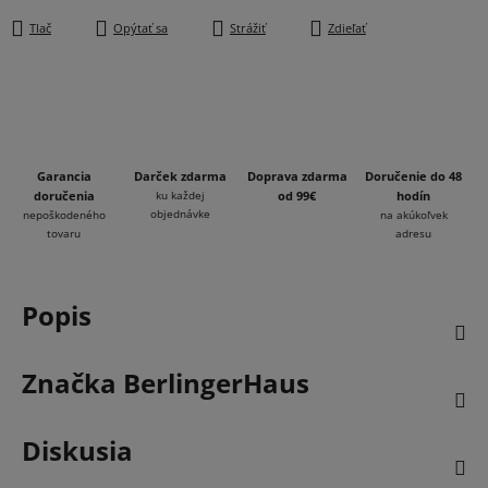
Tlač
Opýtať sa
Strážiť
Zdieľať
Garancia
Darček zdarma
Doprava zdarma
Doručenie do 48
doručenia
ku každej
od 99€
hodín
objednávke
nepoškodeného
na akúkoľvek
tovaru
adresu
Popis
Značka
BerlingerHaus
Diskusia