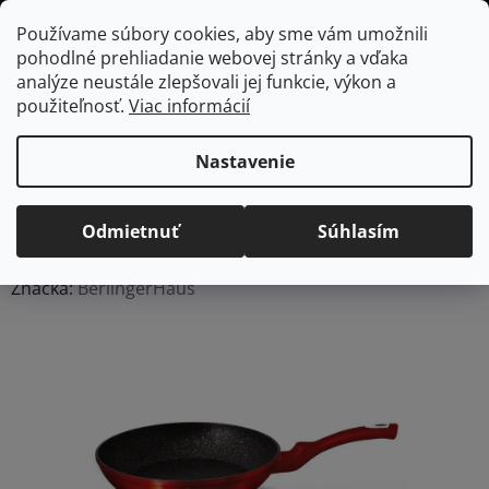
Prejsť
Hľadať
NÁKUP
Používame súbory cookies, aby sme vám umožnili
na
pohodlné prehliadanie webovej stránky a vďaka
KOŠÍK
obsah
Domov
/
Kuchyňa
/
Panvice
/
Klasické panvice
Nepriľnavá panvica
analýze neustále zlepšovali jej funkcie, výkon a
24 cm Burgundy Metallic Line, BerlingerHaus
použiteľnosť.
Viac informácií
Nepriľnavá panvica 24 cm
Burgundy Metallic Line,
Nastavenie
BerlingerHaus
Odmietnuť
Súhlasím
Priemerné
Neohodnotené
Podrobnosti hodnotenia
hodnotenie
Značka:
BerlingerHaus
produktu
je
0,0
z
5
hviezdičiek.