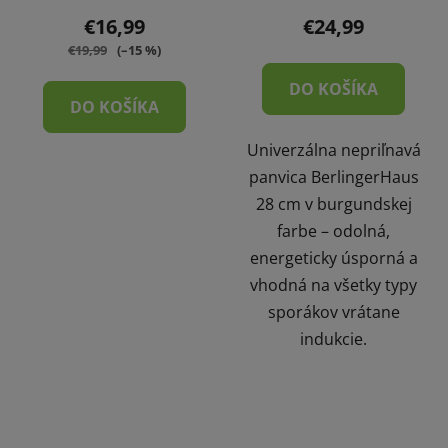
€16,99
€24,99
€19,99
(–15 %)
DO KOŠÍKA
DO KOŠÍKA
Univerzálna nepriľnavá
panvica BerlingerHaus
28 cm v burgundskej
farbe – odolná,
energeticky úsporná a
vhodná na všetky typy
sporákov vrátane
indukcie.