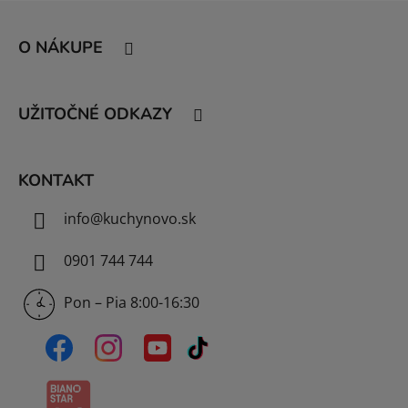
Z
á
O NÁKUPE
p
ä
t
UŽITOČNÉ ODKAZY
i
e
KONTAKT
info
@
kuchynovo.sk
0901 744 744
Pon – Pia 8:00-16:30