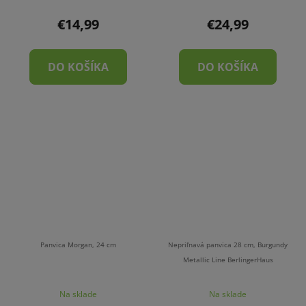
€14,99
€24,99
DO KOŠÍKA
DO KOŠÍKA
Panvica Morgan, 24 cm
Nepriľnavá panvica 28 cm, Burgundy
Metallic Line BerlingerHaus
Na sklade
Na sklade