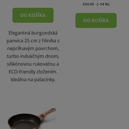
€34,99
(–14 %)
DO KOŠÍKA
DO KOŠÍKA
Elegantná burgundská
panvica 25 cm z hliníka s
nepriľnavým povrchom,
turbo indukčným dnom,
silikónovou rukoväťou a
ECO-friendly zložením.
Ideálna na palacinky.