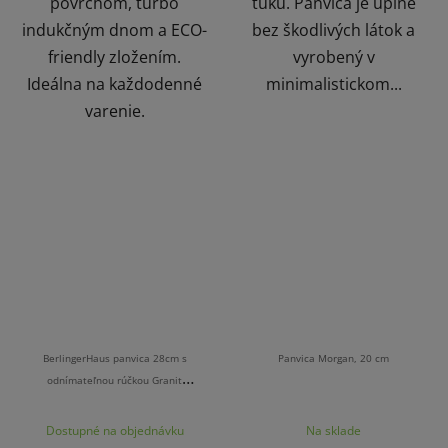
povrchom, turbo
tuku. Panvica je úplne
indukčným dnom a ECO-
bez škodlivých látok a
friendly zložením.
vyrobený v
Ideálna na každodenné
minimalistickom...
varenie.
BerlingerHaus panvica 28cm s
Panvica Morgan, 20 cm
odnímateľnou rúčkou Granit
Diamont Line
Dostupné na objednávku
Na sklade