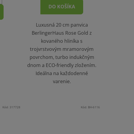
DO KOŠÍKA
Luxusná 20 cm panvica
BerlingerHaus Rose Gold z
kovaného hliníka s
trojvrstvovým mramorovým
povrchom, turbo indukčným
dnom a ECO-friendly zložením.
Ideálna na každodenné
varenie.
Kód:
317728
Kód:
BH-6116