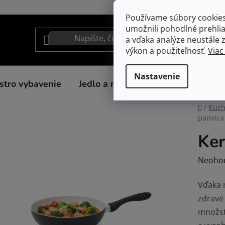
Používame súbory cookie
umožnili pohodlné prehli
a vďaka analýze neustále zl
výkon a použiteľnosť.
Viac
Nastavenie
stro vybavenie
Jedlo a nápoje
Spotrebiče do 
Domov
/
Kuc
panvica
Ker
Prieme
Neoho
hodnot
Vďaka 
produk
zdravé
je
množst
0,0