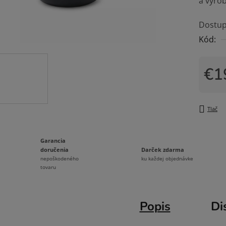
a vyrob
z
5
Dostup
hviezdi
Kód:
€1
Jedno
Tlač
Garancia
Darček zdarma
doručenia
ku každej objednávke
nepoškodeného
tovaru
Popis
Di