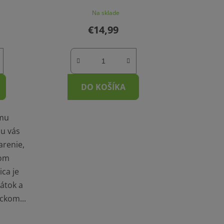
Na sklade
€14,99
DO KOŠÍKA
ému
u vás
arenie,
nom
ca je
látok a
ckom...