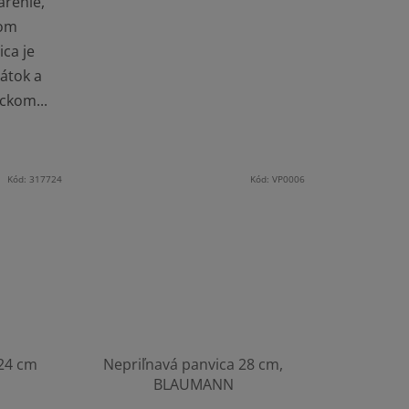
arenie,
nom
ca je
látok a
ckom...
Kód:
317724
Kód:
VP0006
24 cm
Nepriľnavá panvica 28 cm,
BLAUMANN