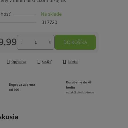
ený v minimalistickom dizajne.
nosť
Na sklade
čiek.
317720
9,99
DO KOŠÍKA
tková cena:
Opýtať sa
Strážiť
Zdieľať
Doručenie do 48
Doprava zdarma
hodín
od 99€
na akúkoľvek adresu
skusia