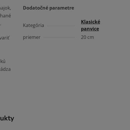
ajok,
Dodatočné parametre
chané
Klasické
.
Kategória
panvice
priemer
20 cm
variť
á
hkú
vádza
ukty