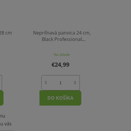
28 cm
Nepriľnavá panvica 24 cm,
Black Professional
BerlingerHaus
Na sklade
€24,99
DO KOŠÍKA
ému
u vás