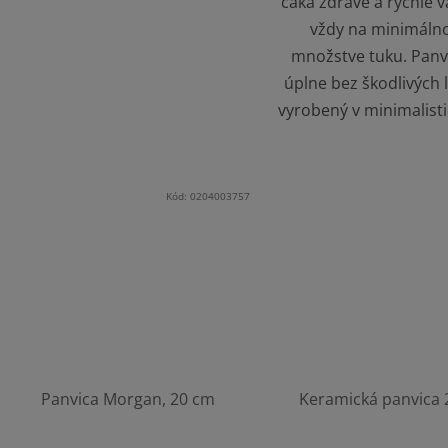
čaká zdravé a rýchle v
vždy na minimál
množstve tuku. Panvi
úplne bez škodlivých 
vyrobený v minimalisti
Kód:
0204003757
Panvica Morgan, 20 cm
Keramická panvica 