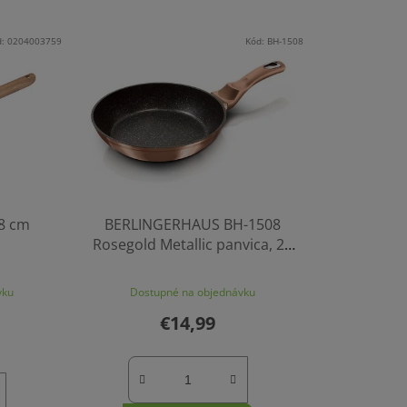
d:
0204003759
Kód:
BH-1508
8 cm
BERLINGERHAUS BH-1508
Rosegold Metallic panvica, 20
cm
vku
Dostupné na objednávku
€14,99