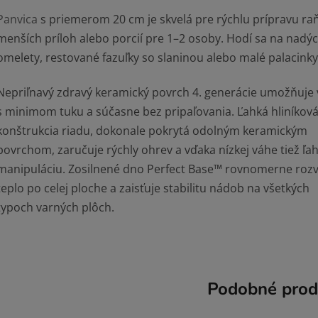
Panvica
s priemerom 20 cm je skvelá pre rýchlu prípravu raň
menších príloh alebo porcií pre 1–2 osoby. Hodí sa na nadý
omelety, restované fazuľky so slaninou alebo malé palacinky
Nepriľnavý zdravý keramický povrch 4. generácie umožňuje 
s minimom tuku a súčasne bez pripaľovania. Ľahká hliníkov
konštrukcia riadu, dokonale pokrytá odolným keramickým
povrchom, zaručuje rýchly ohrev a vďaka nízkej váhe tiež ľa
manipuláciu. Zosilnené dno Perfect Base™ rovnomerne roz
teplo po celej ploche a zaisťuje stabilitu nádob na všetkých
typoch varných plôch.
Podobné prod