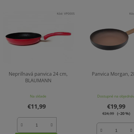
Kód:
VP0005
Kó
Nepriľnavá panvica 24 cm,
Panvica Morgan, 2
BLAUMANN
Na sklade
Dostupné na objedná
€11,99
€19,99
€24,99
(–20 %)