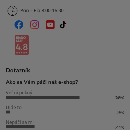
Pon – Pia 8:00-16:30
Dotazník
Ako sa Vám páči náš e-shop?
Veľmi pekný
(69%)
Ujde to
(4%)
Nepáči sa mi
(27%)