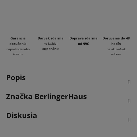
Garancia
Darček zdarma
Doprava zdarma
Doručenie do 48
doručenia
ku každej
od 99€
hodín
objednávke
nepoškodeného
na akúkoľvek
tovaru
adresu
Popis
Značka
BerlingerHaus
Diskusia