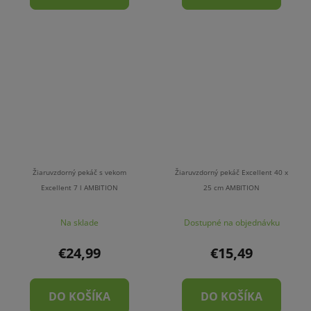
Žiaruvzdorný pekáč s vekom
Žiaruvzdorný pekáč Excellent 40 x
Excellent 7 l AMBITION
25 cm AMBITION
Na sklade
Dostupné na objednávku
€24,99
€15,49
DO KOŠÍKA
DO KOŠÍKA