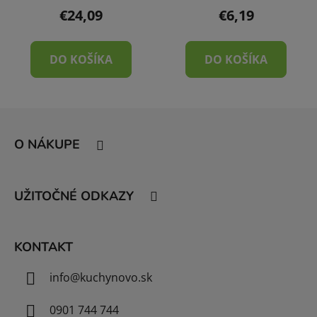
€24,09
€6,19
DO KOŠÍKA
DO KOŠÍKA
Z
á
O NÁKUPE
p
ä
t
UŽITOČNÉ ODKAZY
i
e
KONTAKT
info
@
kuchynovo.sk
0901 744 744