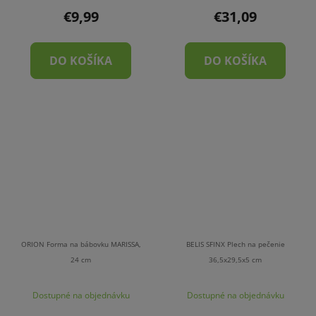
€9,99
€31,09
DO KOŠÍKA
DO KOŠÍKA
ORION Forma na bábovku MARISSA,
BELIS SFINX Plech na pečenie
24 cm
36,5x29,5x5 cm
Dostupné na objednávku
Dostupné na objednávku