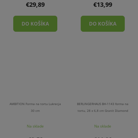
€29,89
€13,99
DO KOŠÍKA
DO KOŠÍKA
AMBITION Forma na tortu Lukrecja
BERLINGERHAUS BH-1143 forma na
30 cm
tortu, 28 x 6,8 cm Granit Diamond
Na sklade
Na sklade