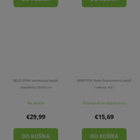
BELIS SFINX smaltovaný pekáč
AMBITION Pyrex žiaruvzdorný pekáč
dvojdielny 25x16 cm
s vekom, 4,6 l
Na sklade
Dostupné na objednávku
€29,99
€15,69
DO KOŠÍKA
DO KOŠÍKA