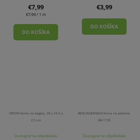
€7,99
€3,99
Jednotková
€7,99 / 1 m
cena:
DO KOŠÍKA
DO KOŠÍKA
ORION forma na bagety, 38 x 24,5 x
BERLINGERHAUS forma na pečenie,
2,5 cm
BH-1135
Dostupné na objednávku
Dostupné na objednávku