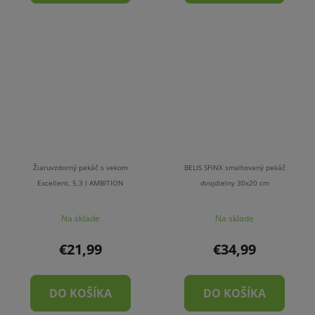
Žiaruvzdorný pekáč s vekom
BELIS SFINX smaltovaný pekáč
Excellent, 5,3 l AMBITION
dvojdielny 30x20 cm
Na sklade
Na sklade
€21,99
€34,99
DO KOŠÍKA
DO KOŠÍKA