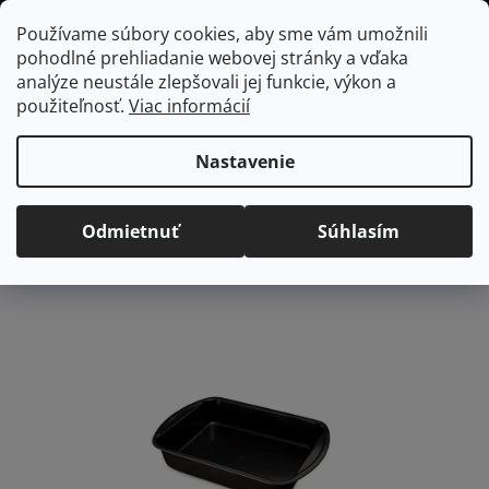
Prejsť
Hľadať
NÁKUP
Používame súbory cookies, aby sme vám umožnili
na
pohodlné prehliadanie webovej stránky a vďaka
KOŠÍK
obsah
Domov
/
Kuchyňa
/
Pečenie
/
Formy a plechy
BERLINGERHAUS plech
analýze neustále zlepšovali jej funkcie, výkon a
na pečenie, 40 x 28,5 x 7 cm
použiteľnosť.
Viac informácií
BERLINGERHAUS plech na
pečenie, 40 x 28,5 x 7 cm
Nastavenie
Priemerné
Neohodnotené
Podrobnosti hodnotenia
Odmietnuť
Súhlasím
hodnotenie
Značka:
BerlingerHaus
produktu
je
0,0
z
5
hviezdičiek.