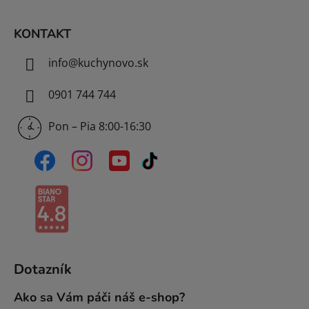
e
KONTAKT
info
@
kuchynovo.sk
0901 744 744
Pon – Pia 8:00-16:30
Dotazník
Ako sa Vám páči náš e-shop?