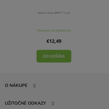
Rajnica nerez ANETT 12 cm
Dostupné na objednávku
€12,49
DO KOŠÍKA
Z
á
O NÁKUPE
p
ä
t
UŽITOČNÉ ODKAZY
i