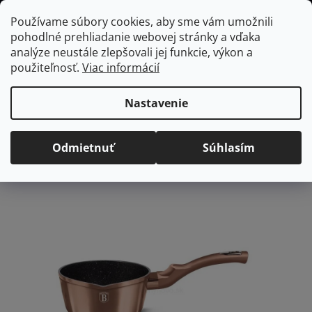
Prejsť
Hľadať
NÁKUP
Používame súbory cookies, aby sme vám umožnili
na
pohodlné prehliadanie webovej stránky a vďaka
KOŠÍK
obsah
Domov
/
Kuchyňa
/
Varenie
/
Rajnice a rajnice s rúčkou
Nepriľnavá
analýze neustále zlepšovali jej funkcie, výkon a
rajnica 16 cm, Rosegold BerlingerHaus
použiteľnosť.
Viac informácií
Nepriľnavá rajnica 16 cm,
Rosegold BerlingerHaus
Nastavenie
Priemerné
Neohodnotené
Podrobnosti hodnotenia
Odmietnuť
Súhlasím
hodnotenie
Značka:
BerlingerHaus
produktu
je
0,0
z
5
hviezdičiek.