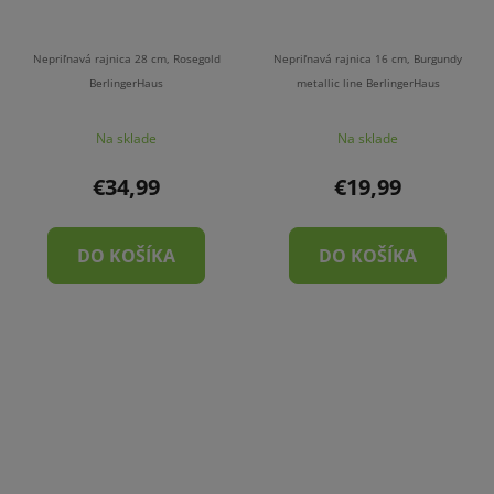
Nepriľnavá rajnica 28 cm, Rosegold
Nepriľnavá rajnica 16 cm, Burgundy
BerlingerHaus
metallic line BerlingerHaus
Na sklade
Na sklade
€34,99
€19,99
DO KOŠÍKA
DO KOŠÍKA