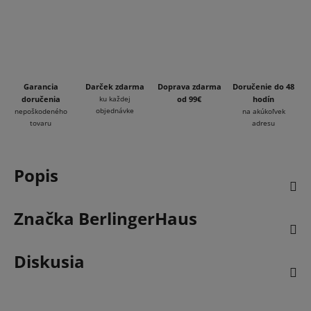
Garancia
Darček zdarma
Doprava zdarma
Doručenie do 48
doručenia
ku každej
od 99€
hodín
objednávke
nepoškodeného
na akúkoľvek
tovaru
adresu
Popis
Značka
BerlingerHaus
Diskusia