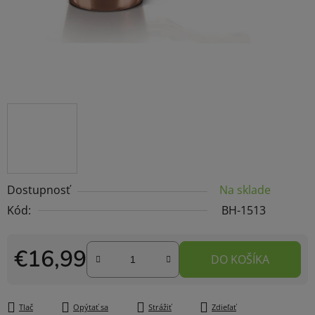
Dostupnosť
Na sklade
Kód:
BH-1513
€16,99
DO KOŠÍKA
Jednotková cena:
Tlač
Opýtať sa
Strážiť
Zdieľať