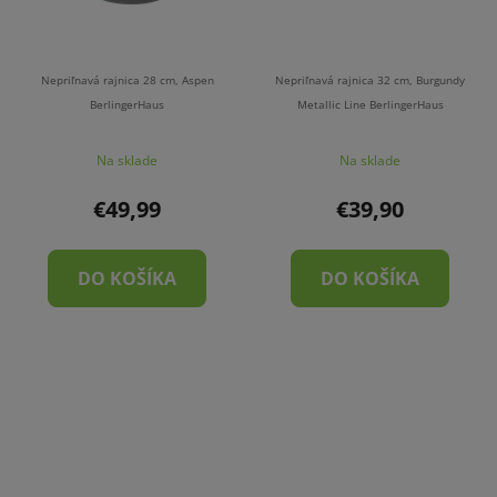
Nepriľnavá rajnica 28 cm, Aspen
Nepriľnavá rajnica 32 cm, Burgundy
BerlingerHaus
Metallic Line BerlingerHaus
Na sklade
Na sklade
€49,99
€39,90
DO KOŠÍKA
DO KOŠÍKA