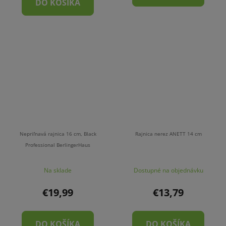
DO KOŠÍKA
Nepriľnavá rajnica 16 cm, Black
Rajnica nerez ANETT 14 cm
Professional BerlingerHaus
Na sklade
Dostupné na objednávku
€19,99
€13,79
DO KOŠÍKA
DO KOŠÍKA