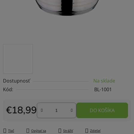
Dostupnosť
Na sklade
Kód:
BL-1001
€18,99
DO KOŠÍKA
Jednotková cena:
Tlač
Opýtať sa
Strážiť
Zdieľať