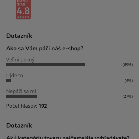
Dotazník
Ako sa Vám páči náš e-shop?
Veľmi pekný
(69%)
Ujde to
(4%)
Nepáči sa mi
(27%)
Počet hlasov:
192
Dotazník
Akú kategóriu tovaru najčastejšie vyhľadávate?