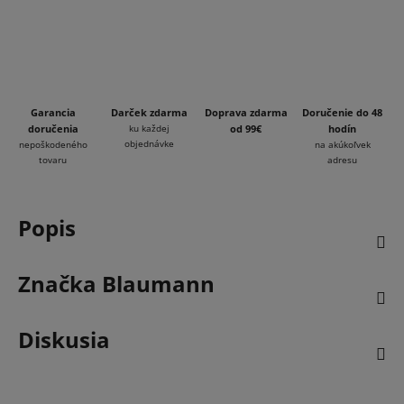
Garancia
Darček zdarma
Doprava zdarma
Doručenie do 48
doručenia
ku každej
od 99€
hodín
objednávke
nepoškodeného
na akúkoľvek
tovaru
adresu
Popis
Značka
Blaumann
Diskusia