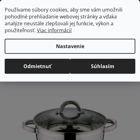
Prejsť
Hľadať
NÁKUP
Používame súbory cookies, aby sme vám umožnili
na
pohodlné prehliadanie webovej stránky a vďaka
KOŠÍK
obsah
Domov
/
Kuchyňa
/
Varenie
/
Kastróly
Blaumann Kastról s
analýze neustále zlepšovali jej funkcie, výkon a
pokrievkou 2L
použiteľnosť.
Viac informácií
Blaumann Kastról s
pokrievkou 2L
Nastavenie
Priemerné
Neohodnotené
Podrobnosti hodnotenia
Odmietnuť
Súhlasím
hodnotenie
Značka:
Blaumann
produktu
je
0,0
z
5
hviezdičiek.