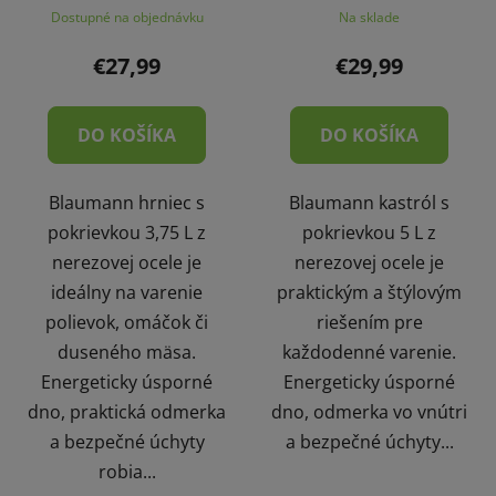
Dostupné na objednávku
Na sklade
€27,99
€29,99
DO KOŠÍKA
DO KOŠÍKA
Blaumann hrniec s
Blaumann kastról s
pokrievkou 3,75 L z
pokrievkou 5 L z
nerezovej ocele je
nerezovej ocele je
ideálny na varenie
praktickým a štýlovým
polievok, omáčok či
riešením pre
duseného mäsa.
každodenné varenie.
Energeticky úsporné
Energeticky úsporné
dno, praktická odmerka
dno, odmerka vo vnútri
a bezpečné úchyty
a bezpečné úchyty...
robia...