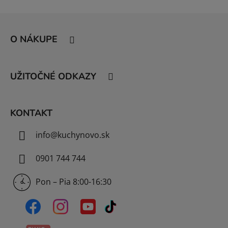
Z
á
O NÁKUPE
p
ä
t
UŽITOČNÉ ODKAZY
i
e
KONTAKT
info
@
kuchynovo.sk
0901 744 744
Pon – Pia 8:00-16:30