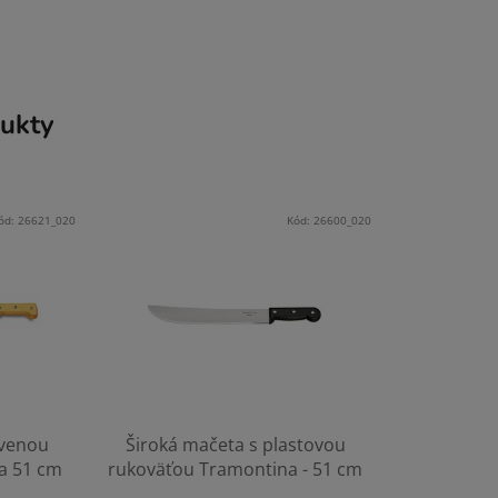
ukty
ód:
26621_020
Kód:
26600_020
evenou
Široká mačeta s plastovou
a 51 cm
rukoväťou Tramontina - 51 cm