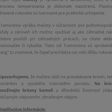
procesu temperovania je dokonale naostrená. Plasto
drevené rukoväte sú tvarované pre praktické uchopenie.
Tramontina vyrába mačety v súčasnosti pre poľnohospod
účely a zároveň ich možno využívať aj ako záhradné nár
Dobre poslúži pri záhradných prácach, na chate aleb
stanovačke či rybačke. Tieto od Tramontina sú vyrobené ,
tang" to znamená, že čepeľ prechádza cez celú dĺžku rukovä
Upozorňujeme
, že mačeta slúži na presekávanie krovín, t
konárikov a vysokého trávnatého porastu.
Na brús
používajte brúsny kameň
a dlhodobú životnosť získa
občasným olejovaním, zbraňovým olejom.
Doplňujúce informácie: