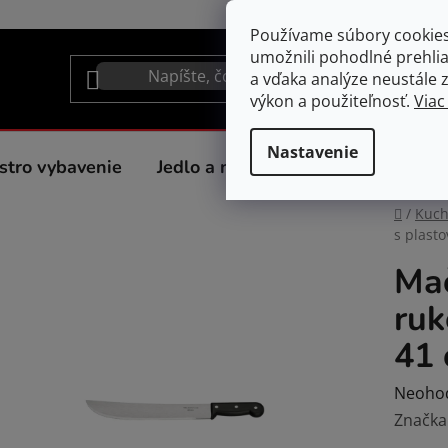
Používame súbory cookie
umožnili pohodlné prehli
a vďaka analýze neustále zl
výkon a použiteľnosť.
Viac
Nastavenie
stro vybavenie
Jedlo a nápoje
Spotrebiče do 
Domov
/
Kuc
s plast
Mač
ruk
41
Prieme
Neoho
hodnot
Značka
produk