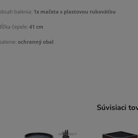
obsah balenia:
1x mačeta s plastovou rukoväťou
dĺžka čepele:
41 cm
balenie:
ochranný obal
Súvisiaci to
Kód:
540517