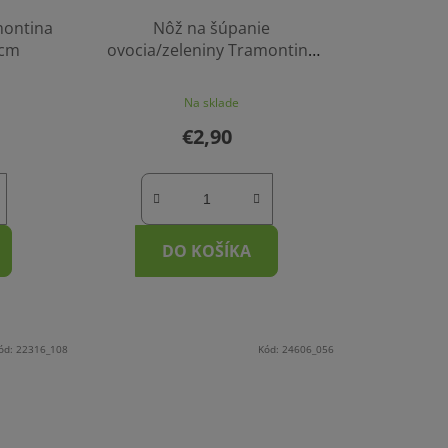
montina
Nôž na šúpanie
5cm
ovocia/zeleniny Tramontina
Plenus 7,5cm - čierny
Na sklade
€2,90
DO KOŠÍKA
ód:
22316_108
Kód:
24606_056