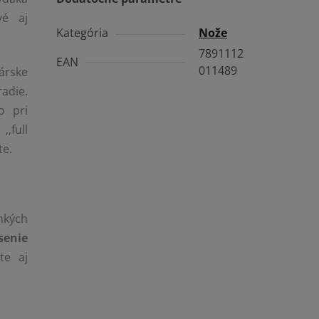
vé aj
Kategória
Nože
7891112
EAN
011489
árske
adie.
o pri
,full
te.
enkých
enie
te aj