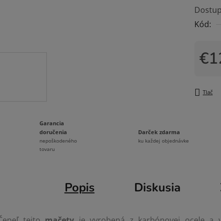
Dostup
je
Kód:
0,0
z
5
€1
hviezdi
Jedno
Tlač
Garancia
Darček zdarma
doručenia
ku každej objednávke
nepoškodeného
tovaru
Popis
Diskusia
Čepeľ tejto
mačety
je vyrobená z karbónovej ocele a 