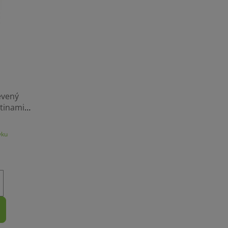
evený
tinami,
m
vku