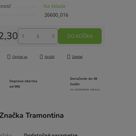
nosť
Na sklade
26600_016
2,30
DO KOŠÍKA
čiek.
tková cena:
Opýtať sa
Strážiť
Zdieľať
Doručenie do 48
Doprava zdarma
hodín
od 99€
na akúkoľvek adresu
Značka
Tramontina
vďaka
Dodatočné parametre