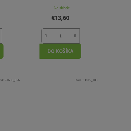
Na sklade
€13,60
DO KOŠÍKA
ód:
24636_056
Kód:
23419_103