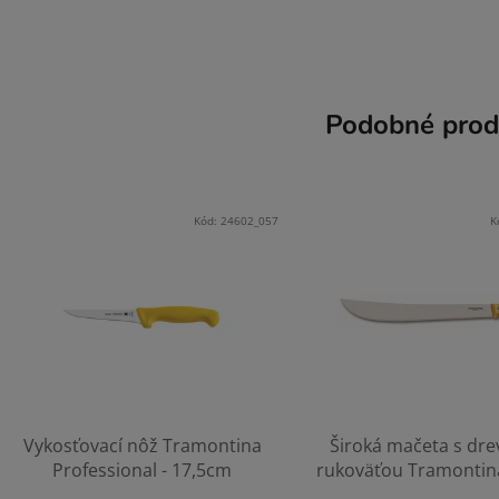
Podobné prod
Kód:
24602_057
K
Vykosťovací nôž Tramontina
Široká mačeta s dr
Professional - 17,5cm
rukoväťou Tramontin