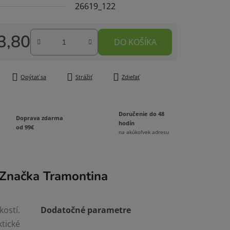
26619_122
3,80
DO KOŠÍKA
čiek.
tková cena:
Opýtať sa
Strážiť
Zdieľať
Doručenie do 48
Doprava zdarma
hodín
od 99€
na akúkoľvek adresu
Značka
Tramontina
ostí.
Dodatočné parametre
tické