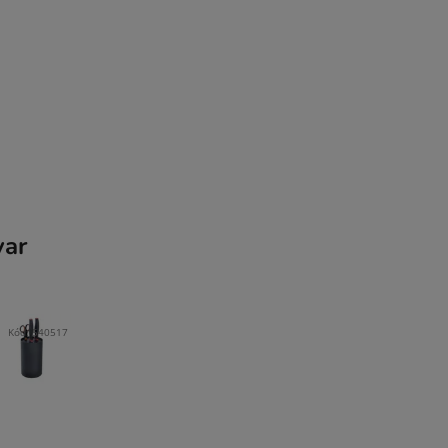
var
Kód:
540517