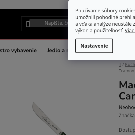
Používame súbory cookie
umožnili pohodlné prehli
a vďaka analýze neustále zl
výkon a použiteľnosť.
Viac
Nastavenie
stro vybavenie
Jedlo a nápoje
Spotrebiče do 
Domov
/
Kuc
Tramont
Mač
Cam
Prieme
Neoho
hodnot
Značka
produk
Dostup
je