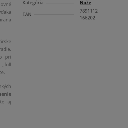
Kategória
Nože
covné
7891112
vďaka
EAN
166202
hrana
árske
adie.
o pri
,full
te.
enkých
enie
te aj