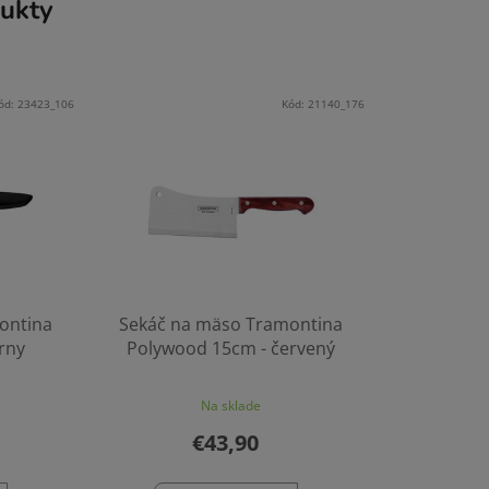
ukty
ód:
23423_106
Kód:
21140_176
ontina
Sekáč na mäso Tramontina
erny
Polywood 15cm - červený
Na sklade
€43,90