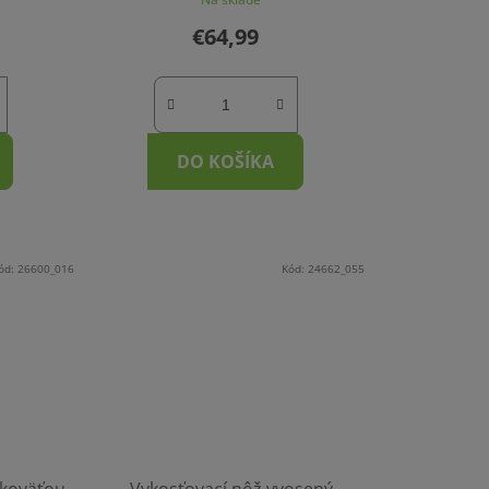
€64,99
DO KOŠÍKA
ód:
26600_016
Kód:
24662_055