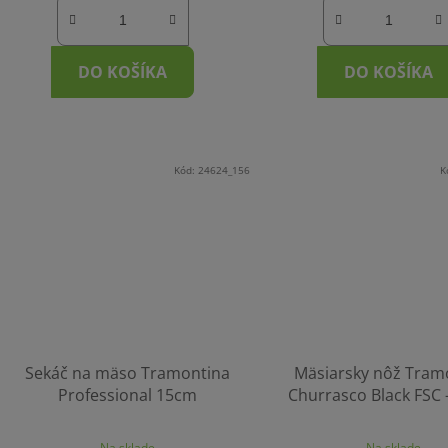
DO KOŠÍKA
DO KOŠÍKA
Kód:
24624_156
K
Sekáč na mäso Tramontina
Mäsiarsky nôž Tram
Professional 15cm
Churrasco Black FSC 
Na sklade
Na sklade