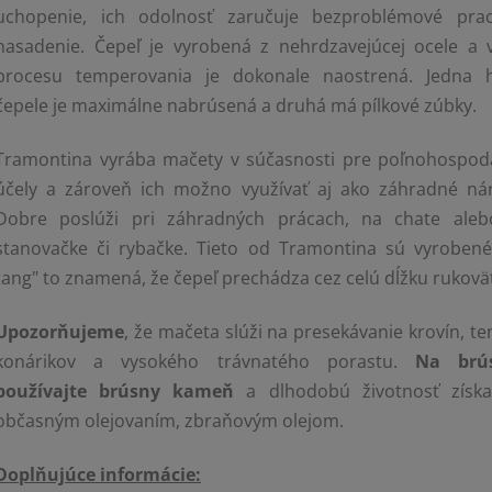
uchopenie, ich odolnosť zaručuje bezproblémové pra
nasadenie.
Čepeľ je vyrobená z nehrdzavejúcej ocele a 
procesu temperovania je dokonale naostrená. Jedna 
čepele je maximálne nabrúsená a druhá má pílkové zúbky.
Tramontina vyrába mačety v súčasnosti pre poľnohospod
účely a zároveň ich možno využívať aj ako záhradné nár
Dobre poslúži pri záhradných prácach, na chate aleb
stanovačke či rybačke. Tieto od Tramontina sú vyrobené ,
tang" to znamená, že čepeľ prechádza cez celú dĺžku rukovä
Upozorňujeme
, že mačeta slúži na presekávanie krovín, t
konárikov a vysokého trávnatého porastu.
Na brús
používajte brúsny kameň
a dlhodobú životnosť získa
občasným olejovaním, zbraňovým olejom.
Doplňujúce informácie: