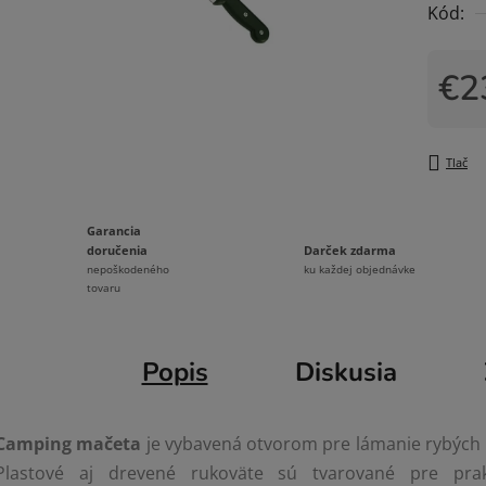
Kód:
0,0
z
5
€2
hviezdi
Jedno
Tlač
Garancia
Darček zdarma
doručenia
ku každej objednávke
nepoškodeného
tovaru
Popis
Diskusia
Camping mačeta
je vybavená otvorom pre lámanie rybých k
Plastové aj drevené rukoväte sú tvarované pre prak