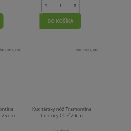
DO KOŠÍKA
ód:
22841_110
Kód:
24011_108
ontina
Kuchársky nôž Tramontina
- 25 cm
Century Chef 20cm
Na sklade