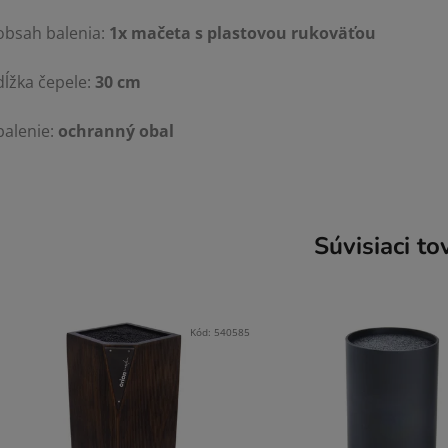
obsah balenia:
1x mačeta s plastovou rukoväťou
dĺžka čepele:
30 cm
balenie:
ochranný obal
Súvisiaci to
Kód:
540585