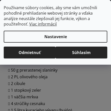
Prejsť
Hľadať
NÁKUP
Používame súbory cookies, aby sme vám umožnili
na
pohodlné prehliadanie webovej stránky a vďaka
KOŠÍK
obsah
Domov
/
Recepty
/
Polievka Minestrone
analýze neustále zlepšovali jej funkcie, výkon a
použiteľnosť.
Viac informácií
Polievka Minestrone
Nastavenie
25.4.2023
Odmietnuť
Súhlasím
INGREDIENCIE
50 g prerastenej slaninky
2 PL olivového oleja
2 cibule
1 stopkový zeler
1 väčšia mrkva
4 strúčiky cesnaku
1.5 litra kuracieho vývaru (bujón)