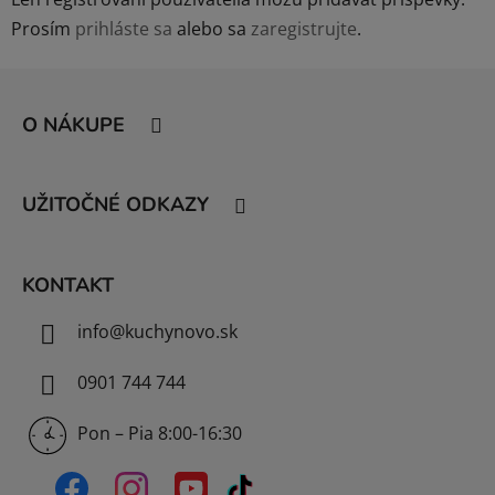
Prosím
prihláste sa
alebo sa
zaregistrujte
.
Z
á
O NÁKUPE
p
ä
t
UŽITOČNÉ ODKAZY
i
e
KONTAKT
info
@
kuchynovo.sk
0901 744 744
Pon – Pia 8:00-16:30