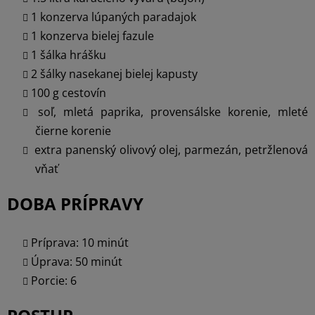
1 konzerva lúpaných paradajok
1 konzerva bielej fazule
1 šálka hrášku
2 šálky nasekanej bielej kapusty
100 g cestovín
soľ, mletá paprika, provensálske korenie, mleté
čierne korenie
extra panenský olivový olej, parmezán, petržlenová
vňať
DOBA PRÍPRAVY
Príprava: 10 minút
Úprava: 50 minút
Porcie: 6