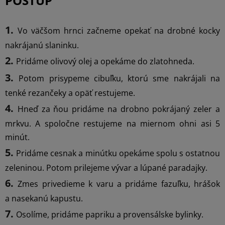
POSTUP
Vo väčšom hrnci začneme opekať na drobné kocky
nakrájanú slaninku.
Pridáme olivový olej a opekáme do zlatohneda.
Potom prisypeme cibuľku, ktorú sme nakrájali na
tenké rezančeky a opäť restujeme.
Hneď za ňou pridáme na drobno pokrájaný zeler a
mrkvu. A spoločne restujeme na miernom ohni asi 5
minút.
Pridáme cesnak a minútku opekáme spolu s ostatnou
zeleninou. Potom prilejeme vývar a lúpané paradajky.
Zmes privedieme k varu a pridáme fazuľku, hrášok
a nasekanú kapustu.
Osolíme, pridáme papriku a provensálske bylinky.