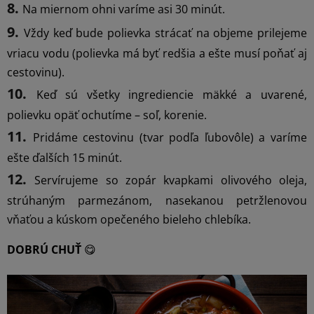
Na miernom ohni varíme asi 30 minút.
Vždy keď bude polievka strácať na objeme prilejeme
vriacu vodu (polievka má byť redšia a ešte musí poňať aj
cestovinu).
Keď sú všetky ingrediencie mäkké a uvarené,
polievku opäť ochutíme – soľ, korenie.
Pridáme cestovinu (tvar podľa ľubovôle) a varíme
ešte ďalších 15 minút.
Servírujeme so zopár kvapkami olivového oleja,
strúhaným parmezánom, nasekanou petržlenovou
vňaťou a kúskom opečeného bieleho chlebíka.
DOBRÚ CHUŤ
😋