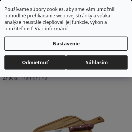
Prejsť
Hľadať
NÁKUP
Používame súbory cookies, aby sme vám umožnili
na
pohodlné prehliadanie webovej stránky a vďaka
KOŠÍK
obsah
Domov
/
Vybavenie do jedálne
/
Stolovanie
/
Podnosy a tácky
analýze neustále zlepšovali jej funkcie, výkon a
Servírovací set Tramontina Polywood BBQ - 3 ks - červený
použiteľnosť.
Viac informácií
Servírovací set Tramontina
Polywood BBQ - 3 ks -
Nastavenie
červený
Odmietnuť
Súhlasím
Priemerné
Neohodnotené
Podrobnosti hodnotenia
hodnotenie
Značka:
Tramontina
produktu
je
0,0
z
5
hviezdičiek.