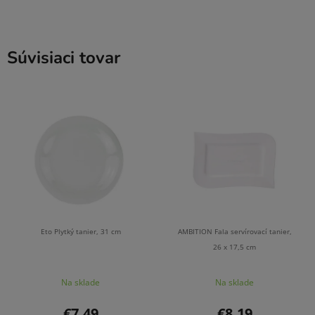
Súvisiaci tovar
Eto Plytký tanier, 31 cm
AMBITION Fala servírovací tanier,
26 x 17,5 cm
Na sklade
Na sklade
€7,49
€8,19