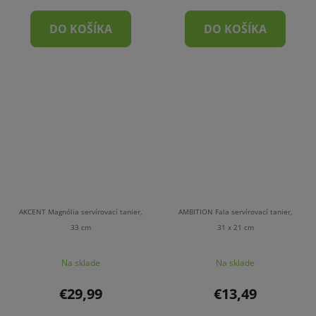
DO KOŠÍKA
DO KOŠÍKA
AKCENT Magnólia servírovací tanier,
AMBITION Fala servírovací tanier,
33 cm
31 x 21 cm
Na sklade
Na sklade
€29,99
€13,49