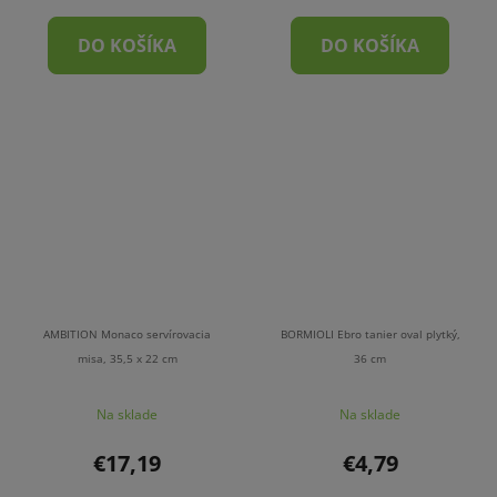
DO KOŠÍKA
DO KOŠÍKA
AMBITION Monaco servírovacia
BORMIOLI Ebro tanier oval plytký,
misa, 35,5 x 22 cm
36 cm
Na sklade
Na sklade
€17,19
€4,79