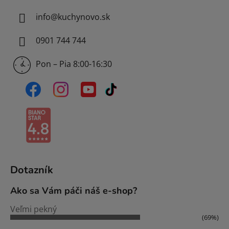
info
@
kuchynovo.sk
0901 744 744
Pon – Pia 8:00-16:30
Dotazník
Ako sa Vám páči náš e-shop?
Veľmi pekný
(69%)