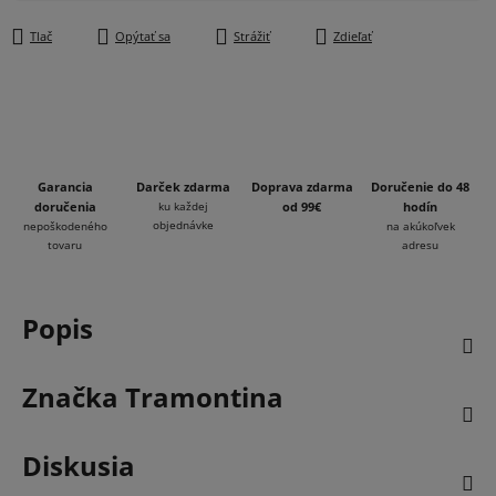
Jednotková cena:
Tlač
Opýtať sa
Strážiť
Zdieľať
Garancia
Darček zdarma
Doprava zdarma
Doručenie do 48
doručenia
ku každej
od 99€
hodín
objednávke
nepoškodeného
na akúkoľvek
tovaru
adresu
Popis
Značka
Tramontina
Diskusia