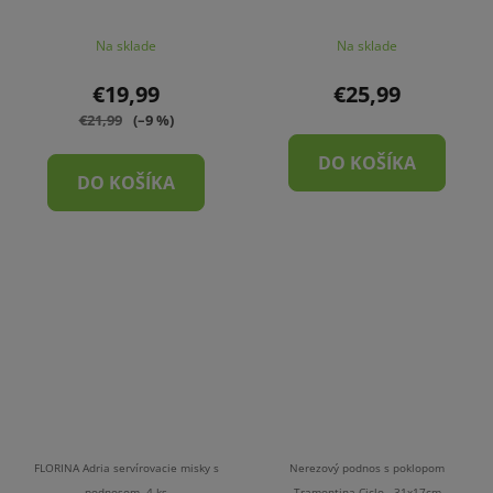
Na sklade
Na sklade
€19,99
€25,99
€21,99
(–9 %)
DO KOŠÍKA
DO KOŠÍKA
FLORINA Adria servírovacie misky s
Nerezový podnos s poklopom
podnosom, 4 ks
Tramontina Ciclo - 31x17cm