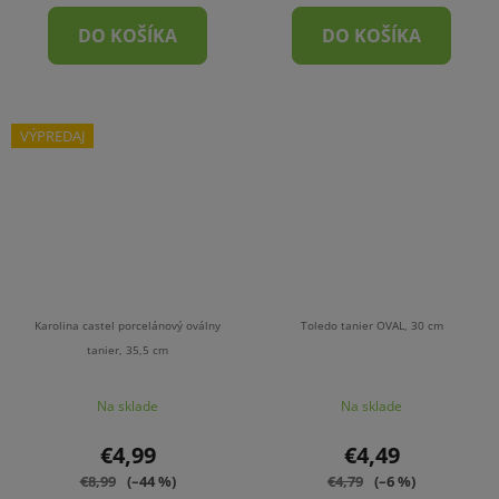
DO KOŠÍKA
DO KOŠÍKA
VÝPREDAJ
Karolina castel porcelánový oválny
Toledo tanier OVAL, 30 cm
tanier, 35,5 cm
Na sklade
Na sklade
€4,99
€4,49
€8,99
(–44 %)
€4,79
(–6 %)