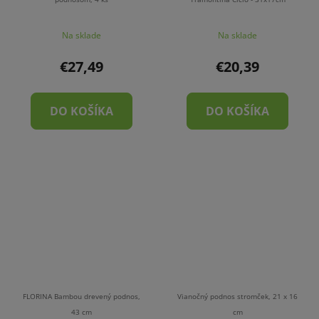
Na sklade
Na sklade
€27,49
€20,39
DO KOŠÍKA
DO KOŠÍKA
FLORINA Bambou drevený podnos,
Vianočný podnos stromček, 21 x 16
43 cm
cm