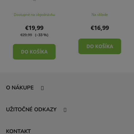
Dostupné na objednávku
Na sklade
€19,99
€16,99
€29,99
(–33 %)
DO KOŠÍKA
DO KOŠÍKA
Z
á
O NÁKUPE
p
ä
t
UŽITOČNÉ ODKAZY
i
e
KONTAKT