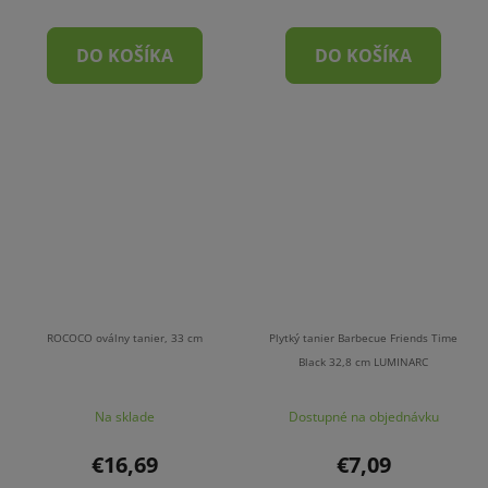
DO KOŠÍKA
DO KOŠÍKA
ROCOCO oválny tanier, 33 cm
Plytký tanier Barbecue Friends Time
Black 32,8 cm LUMINARC
Na sklade
Dostupné na objednávku
€16,69
€7,09