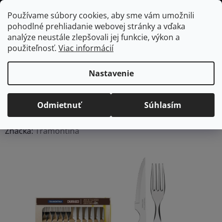
Prejsť
Hľadať
NÁKUP
Používame súbory cookies, aby sme vám umožnili
na
pohodlné prehliadanie webovej stránky a vďaka
KOŠÍK
obsah
Domov
/
Vybavenie do jedálne
/
Stolovanie
/
Príbory
/
Sady príborov
analýze neustále zlepšovali jej funkcie, výkon a
Steakové príbory Tramontina Polywood 12ks - hnedé
použiteľnosť.
Viac informácií
Steakové príbory
Tramontina Polywood
Nastavenie
12ks - hnedé
Odmietnuť
Súhlasím
Priemerné
Neohodnotené
Podrobnosti hodnotenia
hodnotenie
Značka:
Tramontina
produktu
je
0,0
z
5
hviezdičiek.