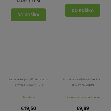
€54,99
(–11 %)
DO KOŠÍKA
DO KOŠÍKA
Set polievkových lyžíc Tramontina
Sada 6 dezertných vidličiek Prato
Polywood - červený - 6 ks
15,5 cm AMBITION
Na sklade
Dostupné na objednávku
€19,50
€9,89