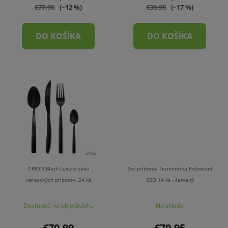
€77,90
(–12 %)
€39,99
(–17 %)
DO KOŠÍKA
DO KOŠÍKA
ORION Black Luxure sada
Set príborov Tramontina Polywood
nerezových príborov, 24 ks
BBQ 14 ks - červený
Dostupné na objednávku
Na sklade
€70,99
€79,95