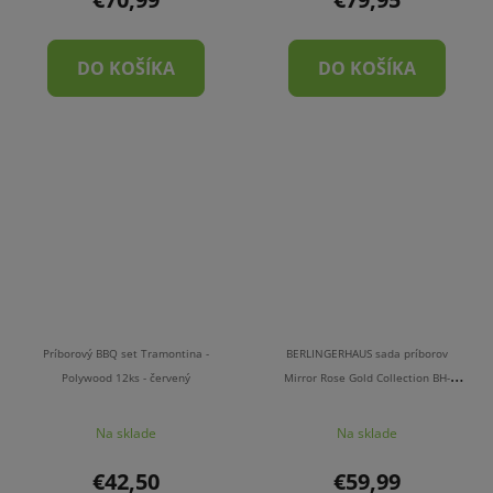
DO KOŠÍKA
DO KOŠÍKA
Príborový BBQ set Tramontina -
BERLINGERHAUS sada príborov
Polywood 12ks - červený
Mirror Rose Gold Collection BH-
2617, 24 ks
Na sklade
Na sklade
€42,50
€59,99