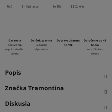
Tlač
Opýtať sa
Strážiť
Zdieľať
Garancia
Darček zdarma
Doprava zdarma
Doručenie do 48
doručenia
ku každej
od 99€
hodín
objednávke
nepoškodeného
na akúkoľvek
tovaru
adresu
Popis
Značka
Tramontina
Diskusia