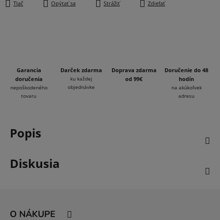
Tlač
Opýtať sa
Strážiť
Zdieľať
Garancia
Darček zdarma
Doprava zdarma
Doručenie do 48
doručenia
ku každej
od 99€
hodín
objednávke
nepoškodeného
na akúkoľvek
tovaru
adresu
Popis
Diskusia
Z
á
O NÁKUPE