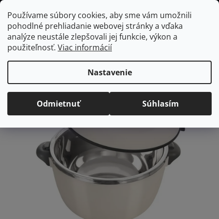
Prejsť
Hľadať
NÁKUP
Používame súbory cookies, aby sme vám umožnili
na
pohodlné prehliadanie webovej stránky a vďaka
KOŠÍK
obsah
Domov
/
Vybavenie do jedálne
Termomisa TERMO 3,9 l
analýze neustále zlepšovali jej funkcie, výkon a
Termomisa TERMO 3,9 l
použiteľnosť.
Viac informácií
Priemerné
Neohodnotené
Podrobnosti hodnotenia
Nastavenie
hodnotenie
produktu
Odmietnuť
Súhlasím
je
0,0
z
5
hviezdičiek.