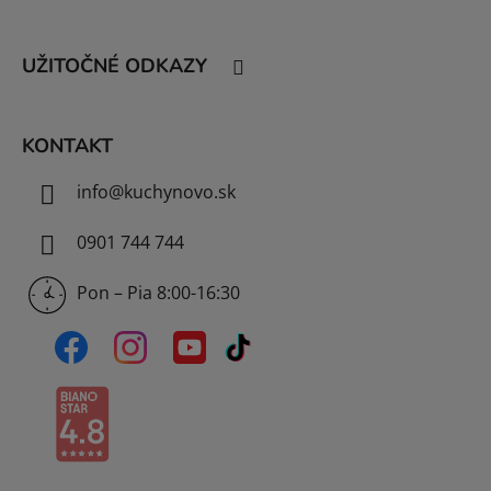
p
ä
t
UŽITOČNÉ ODKAZY
i
e
KONTAKT
info
@
kuchynovo.sk
0901 744 744
Pon – Pia 8:00-16:30