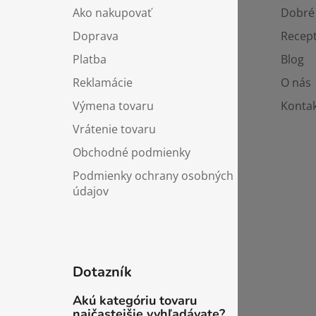
p
Ako nakupovať
Dobré 
ä
Doprava
Recep
t
i
Platba
Blog
e
Reklamácie
O nás
Výmena tovaru
Kontak
Vrátenie tovaru
Obchodné podmienky
Podmienky ochrany osobných
údajov
Dotazník
Akú kategóriu tovaru
najčastejšie vyhľadávate?