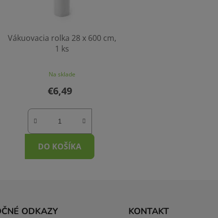
Vákuovacia rolka 28 x 600 cm,
1 ks
Priemerné
Na sklade
hodnotenie
€6,49
produktu
je
4,0
z
DO KOŠÍKA
5
hviezdičiek.
OČNÉ ODKAZY
KONTAKT