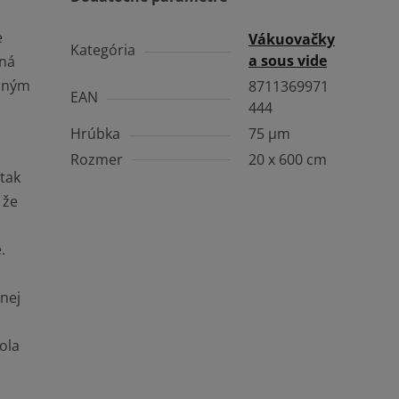
e
Vákuovačky
Kategória
a sous vide
dná
edným
8711369971
EAN
444
Hrúbka
75 µm
Rozmer
20 x 600 cm
tak
 že
.
nej
ola