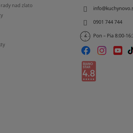
rady nad zlato
info
@
kuchynovo.
ty
0901 744 744
Pon – Pia 8:00-16
ty