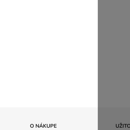
Z
á
O NÁKUPE
UŽIT