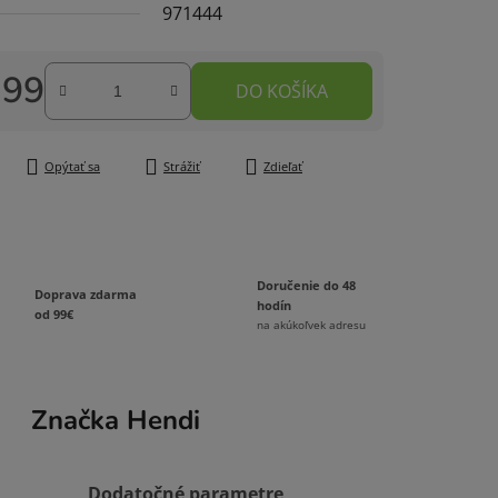
971444
,99
DO KOŠÍKA
čiek.
tková cena:
Opýtať sa
Strážiť
Zdieľať
Doručenie do 48
Doprava zdarma
hodín
od 99€
na akúkoľvek adresu
Značka
Hendi
Dodatočné parametre