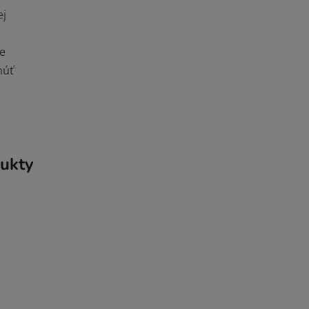
ej
re
núť
ukty