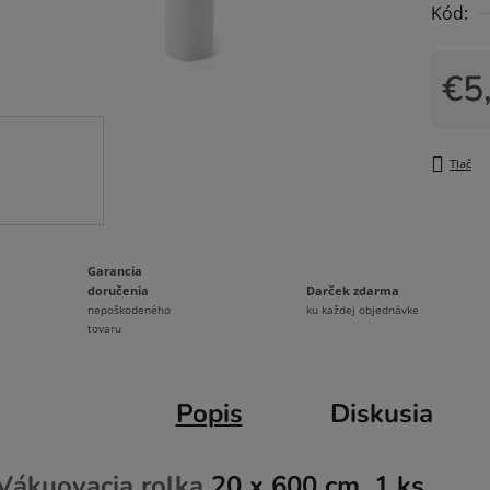
Kód:
0,0
z
5
€5
hviezdi
Jedno
Tlač
Garancia
Darček zdarma
doručenia
ku každej objednávke
nepoškodeného
tovaru
Popis
Diskusia
Vákuovacia rolka
20 x 600 cm, 1 ks