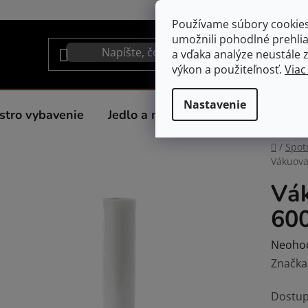
Používame súbory cookie
umožnili pohodlné prehli
a vďaka analýze neustále zl
výkon a použiteľnosť.
Viac
Nastavenie
stro vybavenie
Jedlo a nápoje
Spotrebiče do 
Domov
/
Spot
Vákuovac
Vák
600
Prieme
Neoho
hodnot
Značka
produk
Dostup
je