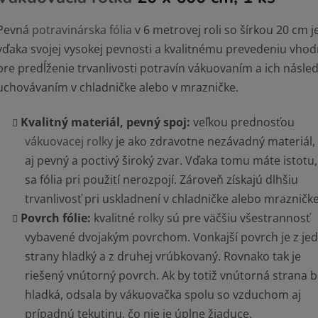
Pevná
potravinárska fólia
v 6 metrovej roli so šírkou 20 cm j
vďaka svojej vysokej pevnosti a kvalitnému prevedeniu vho
pre predĺženie trvanlivosti potravín vákuovaním a ich násl
uchovávaním v chladničke alebo v mrazničke.
Kvalitný materiál, pevný spoj:
veľkou prednosťou
vákuovacej rolky
je ako zdravotne nezávadný materiál, 
aj
pevný a poctivý široký zvar. Vďaka tomu máte istotu,
sa fólia pri použití nerozpojí. Zároveň získajú dlhšiu
trvanlivosť pri uskladnení v chladničke alebo mrazničke
Povrch fólie:
kvalitné
rolky
sú pre väčšiu všestrannosť
vybavené dvojakým povrchom. Vonkajší povrch je z jed
strany hladký a z druhej vrúbkovaný. Rovnako tak je
riešený vnútorný povrch. Ak by totiž vnútorná strana b
hladká, odsala by vákuovačka spolu so vzduchom aj
prípadnú tekutinu, čo nie je úplne žiaduce.