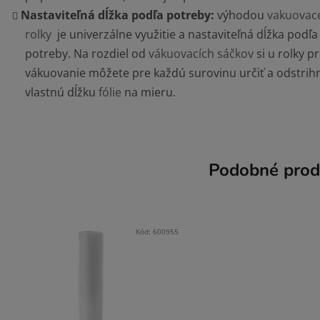
Nastaviteľná dĺžka podľa potreby:
výhodou
vakuovac
rolky
je univerzálne využitie a nastaviteľná dĺžka podľa
potreby. Na rozdiel od
vákuovacích sáčkov
si u rolky p
vákuovanie môžete pre každú surovinu určiť a odstrih
vlastnú dĺžku
fólie
na mieru.
Podobné prod
Kód:
600955