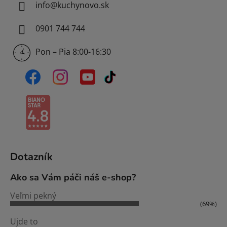
info
@
kuchynovo.sk
y
v
0901 744 744
ý
p
Pon – Pia 8:00-16:30
i
s
u
Dotazník
Ako sa Vám páči náš e-shop?
Veľmi pekný
(69%)
Ujde to