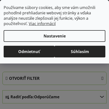
Prejsť
Hľadať
NÁKUP
Používame súbory cookies, aby sme vám umožnili
na
pohodlné prehliadanie webovej stránky a vďaka
KOŠÍK
obsah
Domov
/
Predávané značky
/
Hendi
analýze neustále zlepšovali jej funkcie, výkon a
použiteľnosť.
Viac informácií
Hendi
Nastavenie
Hendi
ponúka profesionálne
gastro vybavenie
– od
Odmietnuť
Súhlasím
hrncov
po
spotrebiče
– ideálne pre reštaurácie aj
domácich nadšencov varenia.
OTVORIŤ FILTER
R
Radiť podľa:
Odporúčame
a
d