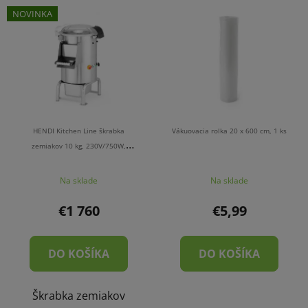
V
e
NOVINKA
ý
n
p
i
i
e
s
p
p
r
r
o
o
d
HENDI Kitchen Line škrabka
Vákuovacia rolka 20 x 600 cm, 1 ks
d
zemiakov 10 kg, 230V/750W,
u
622x540x(H)857mm
u
k
Na sklade
Na sklade
k
t
t
o
€1 760
€5,99
o
v
v
DO KOŠÍKA
DO KOŠÍKA
Škrabka zemiakov