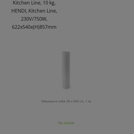
Kitchen Line, 10 kg,
HENDI, Kitchen Line,
230V/750W,
622x540x(H)857mm
Vákuovacia rolka 28 x 600 cm, 1 ks
Priemerné
Na sklade
hodnotenie