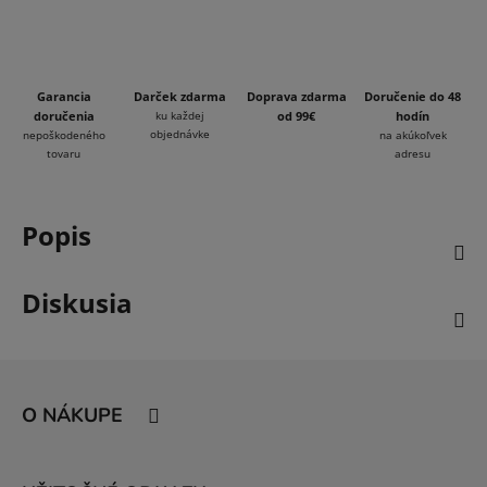
Garancia
Darček zdarma
Doprava zdarma
Doručenie do 48
doručenia
ku každej
od 99€
hodín
objednávke
nepoškodeného
na akúkoľvek
tovaru
adresu
Popis
Diskusia
Z
á
O NÁKUPE
p
ä
t