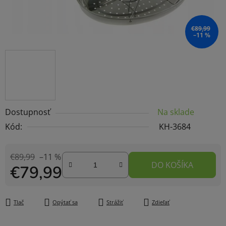
€89,99
–11 %
Dostupnosť
Na sklade
Kód:
KH-3684
€89,99
–11 %
DO KOŠÍKA
€79,99
Jednotková cena:
Tlač
Opýtať sa
Strážiť
Zdieľať