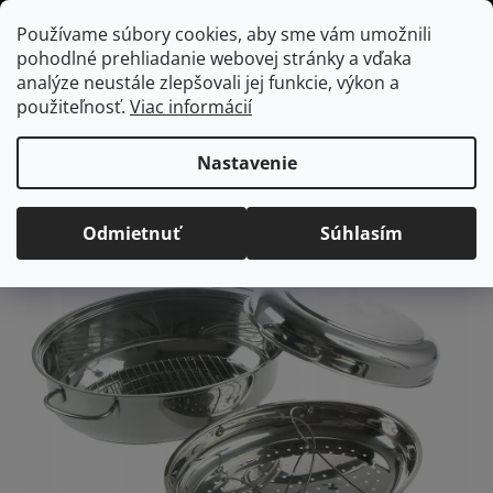
Prejsť
Hľadať
NÁKUP
Používame súbory cookies, aby sme vám umožnili
na
pohodlné prehliadanie webovej stránky a vďaka
KOŠÍK
obsah
Domov
/
Kuchyňa
Zura Elegance oválny naparovací pekáč, 5,6L
analýze neustále zlepšovali jej funkcie, výkon a
Zura Elegance oválny
použiteľnosť.
Viac informácií
naparovací pekáč, 5,6L
Nastavenie
Priemerné
Neohodnotené
Podrobnosti hodnotenia
hodnotenie
Odmietnuť
Súhlasím
NÁŠ TIP NA 🎁
produktu
je
0,0
z
5
hviezdičiek.