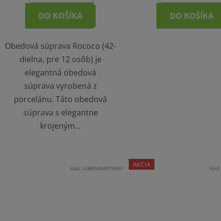
DO KOŠÍKA
DO KOŠÍKA
Obedová súprava Rococo (42-
dielna, pre 12 osôb) je
elegantná obedová
súprava vyrobená z
porcelánu. Táto obedová
súprava s elegantne
krojeným...
AKCIA
Kód:
LUBK5MARITIMEP
Kód
ZĽAVA