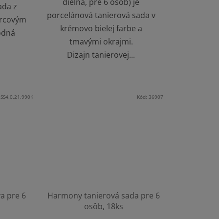
dielna, pre 6 osôb) je
ada z
porcelánová tanierová sada v
orcovým
krémovo bielej farbe a
odná
tmavými okrajmi.
Dizajn tanierovej...
.SS4.0.21.990K
Kód:
36907
a pre 6
Harmony tanierová sada pre 6
osôb, 18ks