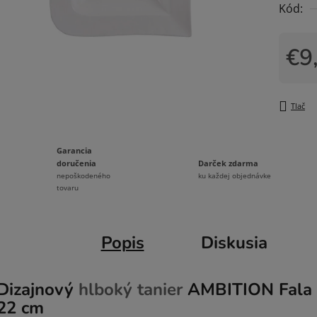
Kód:
0,0
z
5
€9
hviezdi
Jedno
Tlač
Garancia
Darček zdarma
doručenia
ku každej objednávke
nepoškodeného
tovaru
Popis
Diskusia
Dizajnový
hlboký tanier
AMBITION Fala 
22 cm