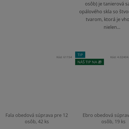
osôb) je tanierová s
opálového skla so štv
tvarom, ktorá je vh
nielen...
TIP
Kód:
61154
Kód:
4.02404
NÁŠ TIP NA 🎁
Fala obedová súprava pre 12
Ebro obedová súprav
osôb, 42 ks
osôb, 19 ks