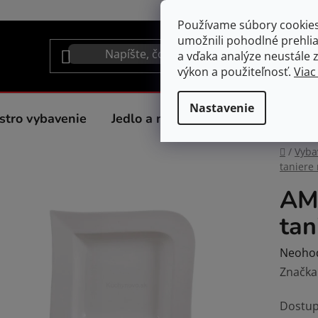
Používame súbory cookie
umožnili pohodlné prehli
a vďaka analýze neustále zl
výkon a použiteľnosť.
Viac
Nastavenie
stro vybavenie
Jedlo a nápoje
Spotrebiče do 
Domov
/
Vyba
taniere
AM
tan
Prieme
Neoho
hodnot
Značka
produk
Dostup
je