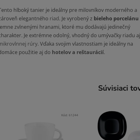
Tento hlboký tanier je ideálny pre milovníkov moderného a
zároveň elegantného
riad
. Je vyrobený z
bieleho porcelánu
jemne zvlnenými hranami, ktoré mu dodávajú jedinečný
charakter. Je extrémne odolný, vhodný do umývačky riadu a
mikrovlnnej rúry
. Vďaka svojim vlastnostiam je ideálny na
domáce použitie aj do
hotelov a reštaurácií
.
Súvisiaci to
Kód:
61244