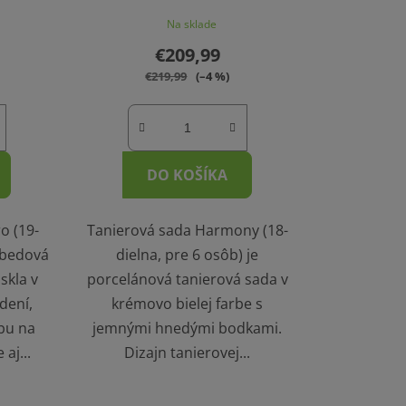
Na sklade
€209,99
€219,99
(–4 %)
DO KOŠÍKA
o (19-
Tanierová sada Harmony (18-
 obedová
dielna, pre 6 osôb) je
skla v
porcelánová tanierová sada v
dení,
krémovo bielej farbe s
ľbu na
jemnými hnedými bodkami.
aj...
Dizajn tanierovej...