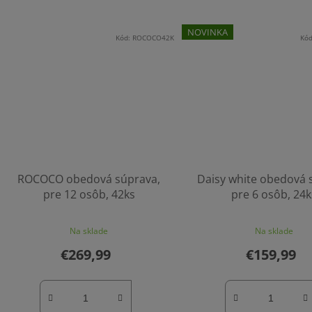
NOVINKA
Kód:
ROCOCO42K
Kó
ROCOCO obedová súprava,
Daisy white obedová 
pre 12 osôb, 42ks
pre 6 osôb, 24k
Na sklade
Na sklade
€269,99
€159,99