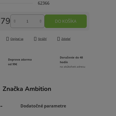
62366
,79
DO KOŠÍKA
čiek.
tková cena:
Opýtať sa
Strážiť
Zdieľať
Doručenie do 48
Doprava zdarma
hodín
od 99€
na akúkoľvek adresu
Značka
Ambition
-
Dodatočné parametre