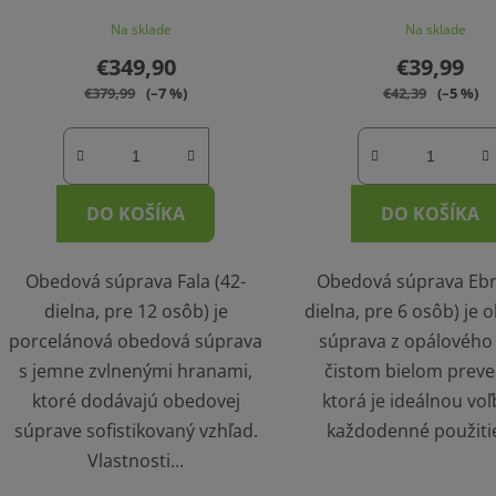
Na sklade
Na sklade
€349,90
€39,99
€379,99
(–7 %)
€42,39
(–5 %)
DO KOŠÍKA
DO KOŠÍKA
Obedová súprava Fala (42-
Obedová súprava Ebr
dielna, pre 12 osôb) je
dielna, pre 6 osôb) je
porcelánová obedová súprava
súprava z opálového 
s jemne zvlnenými hranami,
čistom bielom preve
ktoré dodávajú obedovej
ktorá je ideálnou vo
súprave sofistikovaný vzhľad.
každodenné použitie 
Vlastnosti...