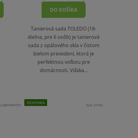
DO KOŠÍKA
Tanierová sada TOLEDO (18-
dielna, pre 6 osôb) je tanierová
sada z opálového skla v čistom
bielom prevedení, ktorá je
perfektnou voľbou pre
domácnosti. Vďaka...
NOVINKA
:
LUB00WHITEP
Kód:
37366