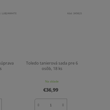
d:
LUB24WHITE
Kód:
3K9825
súprava
Toledo tanierová sada pre 6
s
osôb, 18 ks
Na sklade
€36,99