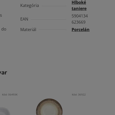
Hlboké
Kategória
taniere
s
5904134
EAN
623669
j do
Materiál
Porcelán
var
Kód:
06493K
Kód:
36922