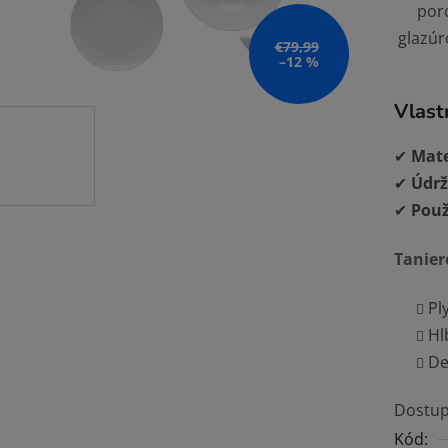
por
0,0
glazúr
z
€79,99
–12 %
5
hviezdi
Vlast
✔
Mate
✔
Údrž
✔
Použ
Tanier
Pl
Hl
De
Dostup
Kód: