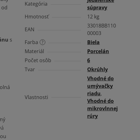
Kategória
súpravy
e od
Hmotnosť
12 kg
33018BB110
EAN
00003
lánu
s
Farba
Biela
?
Materiál
Porcelán
Počet osôb
6
Tvar
Okrúhly
Vhodné do
umývačky
dolná
riadu
,
Vlastnosti
Vhodné do
mikrovlnnej
rúry
ný
vá
lou