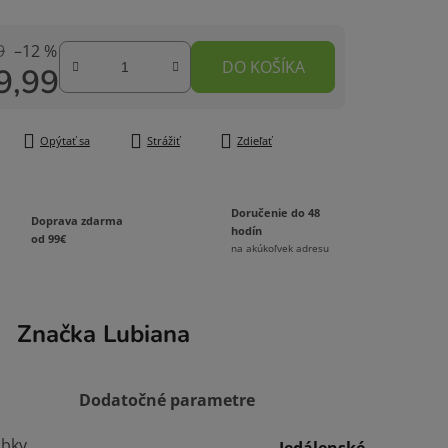
9
–12 %
DO KOŠÍKA
9,99
tková cena:
Opýtať sa
Strážiť
Zdieľať
Doručenie do 48
Doprava zdarma
hodín
od 99€
na akúkoľvek adresu
Značka
Lubiana
Dodatočné parametre
obky
Jedálenské