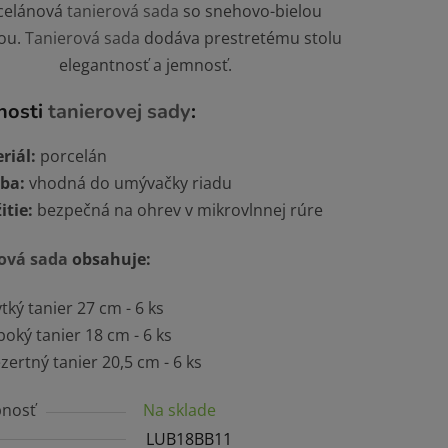
celánová
tanierová sada
so snehovo-bielou
ou.
Tanierová sada
dodáva prestretému stolu
elegantnosť a jemnosť.
čiek.
nosti
tanierovej sady
:
riál:
porcelán
ba:
vhodná do umývačky riadu
itie:
bezpečná na ohrev v mikrovlnnej rúre
ová sada
obsahuje:
ytký tanier 27 cm - 6 ks
boký tanier 18 cm - 6 ks
zertný tanier 20,5 cm - 6 ks
nosť
Na sklade
LUB18BB11