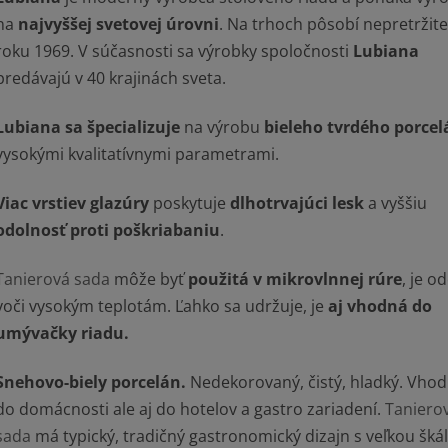
na
najvyššej svetovej úrovni
. Na trhoch pôsobí nepretržit
roku 1969. V súčasnosti sa výrobky spoločnosti
Lubiana
predávajú v 40 krajinách sveta.
Lubiana sa špecializuje
na výrobu
bieleho tvrdého porce
vysokými kvalitatívnymi parametrami.
Viac vrstiev glazúry
poskytuje
dlhotrvajúci lesk
a vyššiu
odolnosť
proti poškriabaniu
.
Tanierová sada
môže byť
použitá v mikrovlnnej rúre
, je o
voči vysokým teplotám. Ľahko sa udržuje, je
aj vhodná do
umývačky riadu.
Snehovo-biely porcelán.
Nedekorovaný, čistý, hladký.
Vhod
do domácnosti ale aj do hotelov a gastro zariadení.
Taniero
sada
má typický, tradičný gastronomický dizajn s veľkou šká