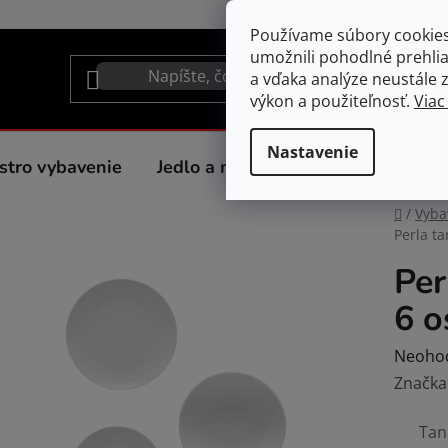
Používame súbory cookie
umožnili pohodlné prehli
a vďaka analýze neustále zl
výkon a použiteľnosť.
Viac
Nastavenie
stro vybavenie
Jedlo a nápoje
Spotrebiče do 
Domov
/
Vyba
Perla ta
Per
6 o
Prieme
Neoho
hodnot
Značka
produk
Tan
je