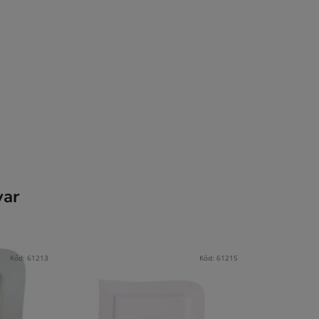
var
Kód:
61213
Kód:
61215