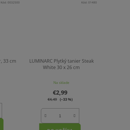
Kód:
0032500
Kód:
01480
, 33 cm
LUMINARC Plytký tanier Steak
White 30 x 26 cm
Na sklade
€2,99
€4,49
(–33 %)