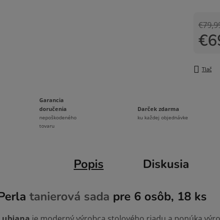
€79,9
€6
Jedno
Tlač
Garancia
Darček zdarma
doručenia
ku každej objednávke
nepoškodeného
tovaru
Popis
Diskusia
Perla
tanierová sada
pre 6 osôb, 18 ks
Lubiana
je moderný výrobca stolového riadu a ponúka výr