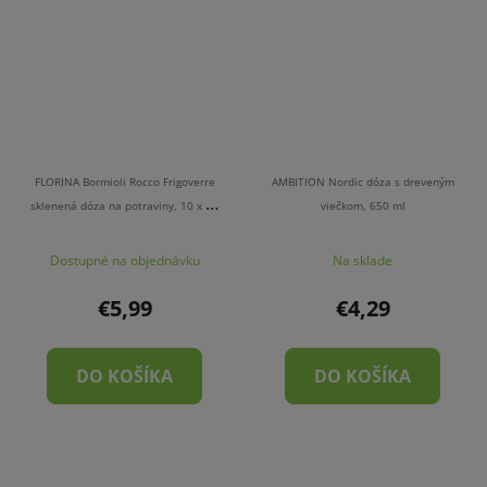
FLORINA Bormioli Rocco Frigoverre
AMBITION Nordic dóza s dreveným
sklenená dóza na potraviny, 10 x 10
viečkom, 650 ml
cm
Dostupné na objednávku
Na sklade
€5,99
€4,29
DO KOŠÍKA
DO KOŠÍKA