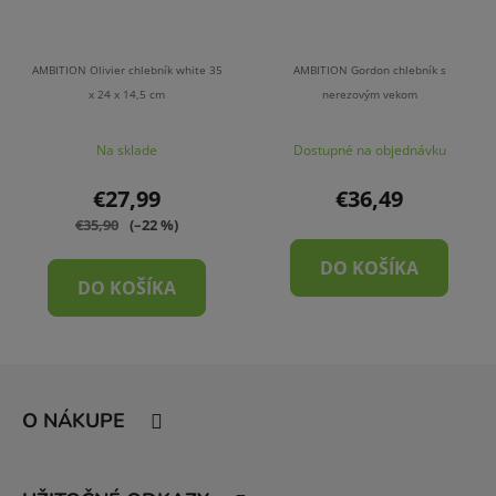
AMBITION Olivier chlebník white 35
AMBITION Gordon chlebník s
x 24 x 14,5 cm
nerezovým vekom
Na sklade
Dostupné na objednávku
€27,99
€36,49
€35,90
(–22 %)
DO KOŠÍKA
DO KOŠÍKA
Z
á
O NÁKUPE
p
ä
t