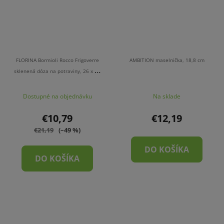
FLORINA Bormioli Rocco Frigoverre
AMBITION maselnička, 18,8 cm
sklenená dóza na potraviny, 26 x 21
cm
Dostupné na objednávku
Na sklade
€10,79
€12,19
€21,19
(–49 %)
DO KOŠÍKA
DO KOŠÍKA