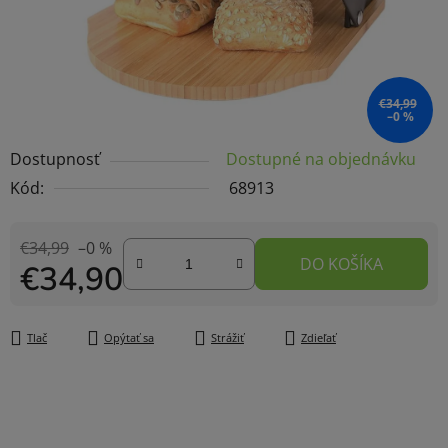
€34,99
–0 %
Dostupnosť
Dostupné na objednávku
Kód:
68913
€34,99
–0 %
DO KOŠÍKA
€34,90
Jednotková cena:
Tlač
Opýtať sa
Strážiť
Zdieľať