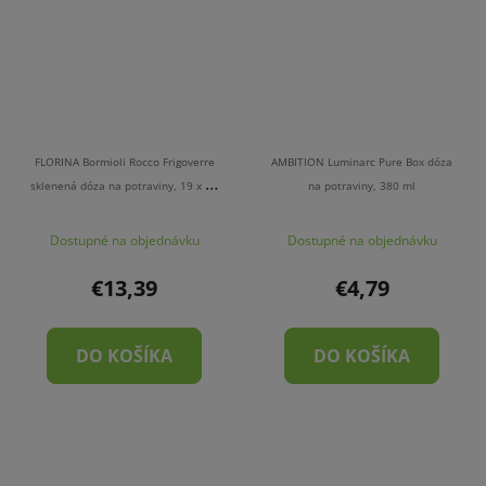
FLORINA Bormioli Rocco Frigoverre
AMBITION Luminarc Pure Box dóza
sklenená dóza na potraviny, 19 x 19
na potraviny, 380 ml
cm
Dostupné na objednávku
Dostupné na objednávku
€13,39
€4,79
DO KOŠÍKA
DO KOŠÍKA