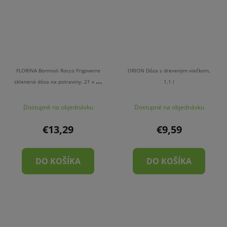
FLORINA Bormioli Rocco Frigoverre
ORION Dóza s dreveným viečkom,
sklenená dóza na potraviny, 21 x 13
1,1 l
cm
Dostupné na objednávku
Dostupné na objednávku
€13,29
€9,59
DO KOŠÍKA
DO KOŠÍKA