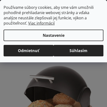
Prejsť
Hľadať
NÁKUP
Používame súbory cookies, aby sme vám umožnili
na
pohodlné prehliadanie webovej stránky a vďaka
KOŠÍK
obsah
Domov
/
Kuchyňa
/
Skladovanie a organizácia potravín
/
Chlebník
analýze neustále zlepšovali jej funkcie, výkon a
Bambusový chlebník s plastovým vekom čierny
použiteľnosť.
Viac informácií
Bambusový chlebník s
plastovým vekom čierny
Nastavenie
Priemerné
Neohodnotené
Podrobnosti hodnotenia
Odmietnuť
Súhlasím
hodnotenie
Značka:
Ambition
produktu
je
0,0
z
5
hviezdičiek.