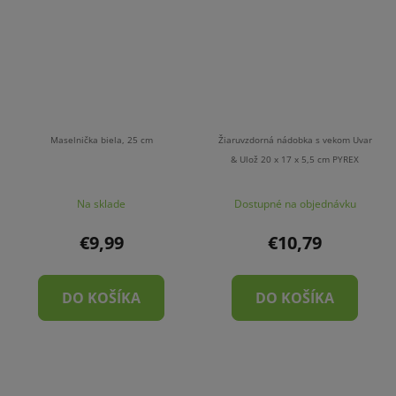
Maselnička biela, 25 cm
Žiaruvzdorná nádobka s vekom Uvar
& Ulož 20 x 17 x 5,5 cm PYREX
Na sklade
Dostupné na objednávku
€9,99
€10,79
DO KOŠÍKA
DO KOŠÍKA