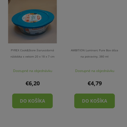
PYREX Cook&Store žiaruvzdorná
AMBITION Luminarc Pure Box dóza
nádobka s vekom 20 x 18 x 7 cm
na potraviny, 380 ml
Dostupné na objednávku
Dostupné na objednávku
€6,20
€4,79
DO KOŠÍKA
DO KOŠÍKA