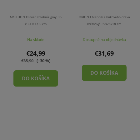
AMBITION Olivier chlebník gray, 35
ORION Chlebník z bukového dreva
x 24 x 14,5 cm
krémový, 39x28x18 cm
Na sklade
Dostupné na objednávku
€24,99
€31,69
€35,90
(–30 %)
DO KOŠÍKA
DO KOŠÍKA