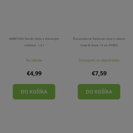
AMBITION Nordic dóza s dreveným
Žiaruvzdorná šalátová misa s vekom
viečkom, 1,4 l
Cook & Store 14 cm PYREX
Na sklade
Dostupné na objednávku
€4,99
€7,59
DO KOŠÍKA
DO KOŠÍKA