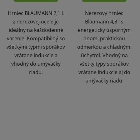
Hrniec BLAUMANN 2,1 L
Nerezový hrniec
z nerezovej ocele je
Blaumann 4,3 l s
ideálny na každodenné
energeticky úsporným
varenie. Kompatibilný so
dnom, praktickou
všetkými typmi sporákov
odmerkou a chladnými
vrátane indukcie a
úchytmi. Vhodný na
vhodný do umývačky
všetky typy sporákov
riadu.
vrátane indukcie aj do
umývačky riadu.