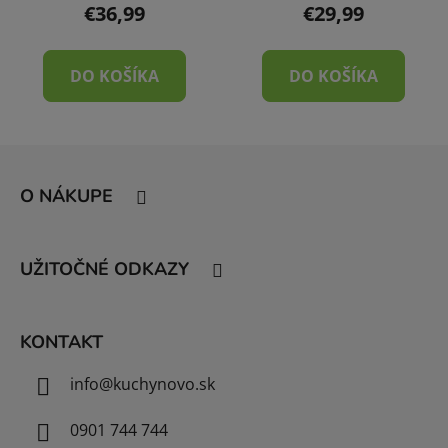
€36,99
€29,99
DO KOŠÍKA
DO KOŠÍKA
Z
á
O NÁKUPE
p
ä
t
UŽITOČNÉ ODKAZY
i
e
KONTAKT
info
@
kuchynovo.sk
0901 744 744