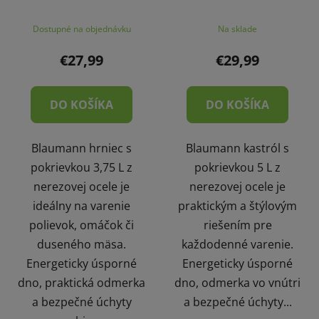
Dostupné na objednávku
Na sklade
€27,99
€29,99
DO KOŠÍKA
DO KOŠÍKA
Blaumann hrniec s
Blaumann kastról s
pokrievkou 3,75 L z
pokrievkou 5 L z
nerezovej ocele je
nerezovej ocele je
ideálny na varenie
praktickým a štýlovým
polievok, omáčok či
riešením pre
duseného mäsa.
každodenné varenie.
Energeticky úsporné
Energeticky úsporné
dno, praktická odmerka
dno, odmerka vo vnútri
a bezpečné úchyty
a bezpečné úchyty...