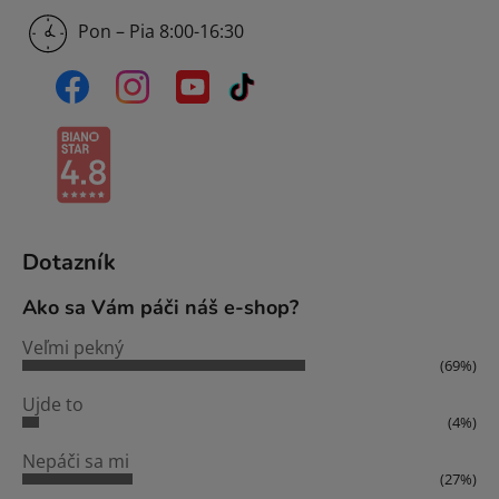
Pon – Pia 8:00-16:30
Dotazník
Ako sa Vám páči náš e-shop?
Veľmi pekný
(69%)
Ujde to
(4%)
Nepáči sa mi
(27%)