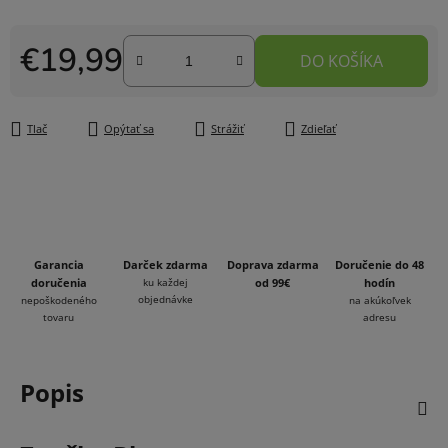
€19,99
DO KOŠÍKA
Jednotková cena:
Tlač
Opýtať sa
Strážiť
Zdieľať
Garancia
Darček zdarma
Doprava zdarma
Doručenie do 48
doručenia
ku každej
od 99€
hodín
objednávke
nepoškodeného
na akúkoľvek
tovaru
adresu
Popis