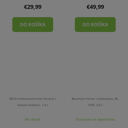
€29,99
€49,99
DO KOŠÍKA
DO KOŠÍKA
BELIS smaltovaný hrniec červený s
Blaumann Hrniec s pokrievkou, BL-
bielymi bodkami, 1,4 L
1009, 5,8 L
Na sklade
Dostupné na objednávku