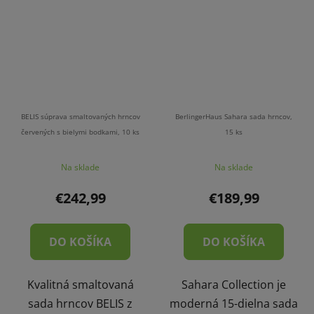
BELIS súprava smaltovaných hrncov
BerlingerHaus Sahara sada hrncov,
červených s bielymi bodkami, 10 ks
15 ks
Na sklade
Na sklade
€242,99
€189,99
DO KOŠÍKA
DO KOŠÍKA
Kvalitná smaltovaná
Sahara Collection je
sada hrncov BELIS z
moderná 15-dielna sada