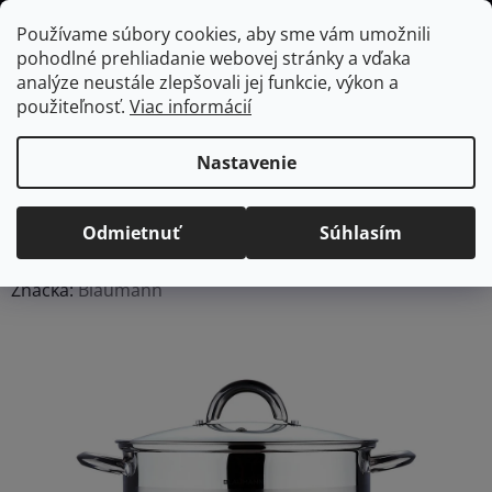
Prejsť
Hľadať
NÁKUP
Používame súbory cookies, aby sme vám umožnili
na
pohodlné prehliadanie webovej stránky a vďaka
KOŠÍK
obsah
Domov
/
Kuchyňa
/
Varenie
/
Hrnce
BLAUMANN BL-1019 hrniec s
analýze neustále zlepšovali jej funkcie, výkon a
pokrievkou 18 cm, 2,6 l
použiteľnosť.
Viac informácií
BLAUMANN BL-1019
hrniec s pokrievkou 18 cm,
Nastavenie
2,6 l
Odmietnuť
Súhlasím
Priemerné
Neohodnotené
Podrobnosti hodnotenia
hodnotenie
Značka:
Blaumann
produktu
je
0,0
z
5
hviezdičiek.