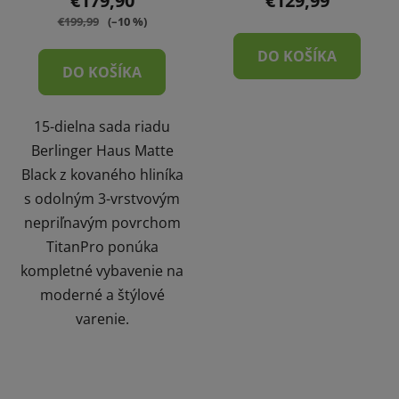
€179,90
€129,99
€199,99
(–10 %)
DO KOŠÍKA
DO KOŠÍKA
15-dielna sada riadu
Berlinger Haus Matte
Black z kovaného hliníka
s odolným 3-vrstvovým
nepriľnavým povrchom
TitanPro ponúka
kompletné vybavenie na
moderné a štýlové
varenie.