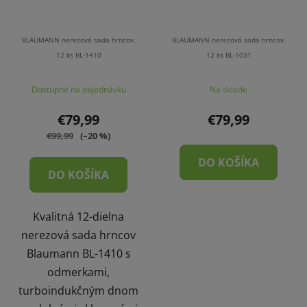
BLAUMANN nerezová sada hrncov,
BLAUMANN nerezová sada hrncov,
12 ks BL-1410
12 ks BL-1031
Dostupné na objednávku
Na sklade
€79,99
€79,99
€99,99
(–20 %)
DO KOŠÍKA
DO KOŠÍKA
Kvalitná 12-dielna
nerezová sada hrncov
Blaumann BL-1410 s
odmerkami,
turboindukčným dnom