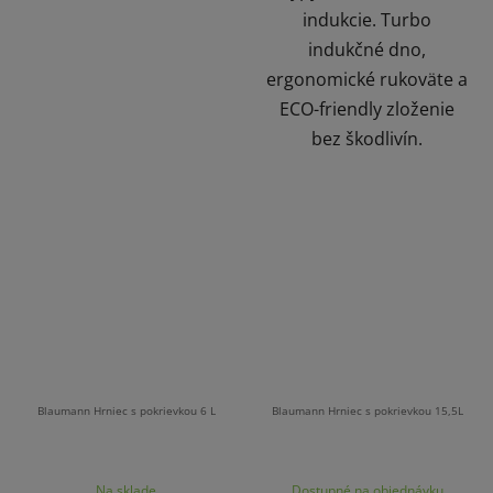
indukcie. Turbo
indukčné dno,
ergonomické rukoväte a
ECO-friendly zloženie
bez škodlivín.
Blaumann Hrniec s pokrievkou 6 L
Blaumann Hrniec s pokrievkou 15,5L
Na sklade
Dostupné na objednávku