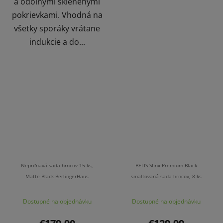
a odolnými sklenenými
pokrievkami. Vhodná na
všetky sporáky vrátane
indukcie a do...
Nepriľnavá sada hrncov 15 ks,
BELIS Sfinx Premium Black
Matte Black BerlingerHaus
smaltovaná sada hrncov, 8 ks
Dostupné na objednávku
Dostupné na objednávku