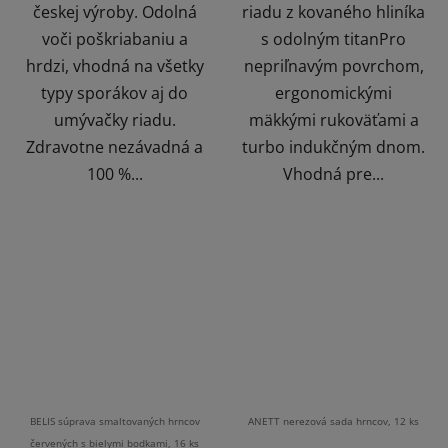
českej výroby. Odolná
riadu z kovaného hliníka
voči poškriabaniu a
s odolným titanPro
hrdzi, vhodná na všetky
nepriľnavým povrchom,
typy sporákov aj do
ergonomickými
umývačky riadu.
mäkkými rukoväťami a
Zdravotne nezávadná a
turbo indukčným dnom.
100 %...
Vhodná pre...
BELIS súprava smaltovaných hrncov
ANETT nerezová sada hrncov, 12 ks
červených s bielymi bodkami, 16 ks