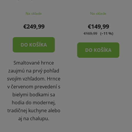
Na sklade
Na sklade
€249,99
€149,99
€169,99
(–11 %)
DO KOŠÍKA
DO KOŠÍKA
Smaltované hrnce
zaujmú na prvý pohľad
svojím vzhľadom. Hrnce
v červenom prevedení s
bielymi bodkami sa
hodia do modernej,
tradičnej kuchyne alebo
aj na chalupu.