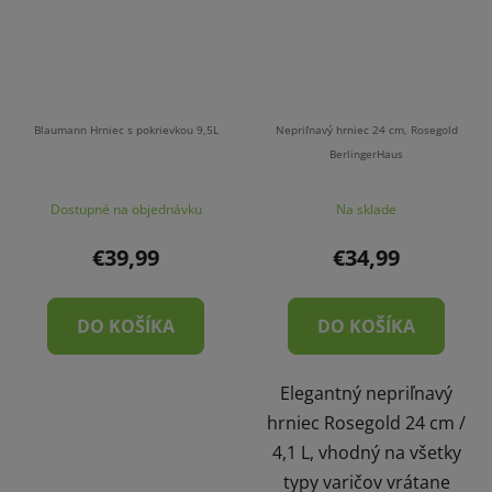
Blaumann Hrniec s pokrievkou 9,5L
Nepriľnavý hrniec 24 cm, Rosegold
BerlingerHaus
Dostupné na objednávku
Na sklade
€39,99
€34,99
DO KOŠÍKA
DO KOŠÍKA
Elegantný nepriľnavý
hrniec Rosegold 24 cm /
4,1 L, vhodný na všetky
typy varičov vrátane