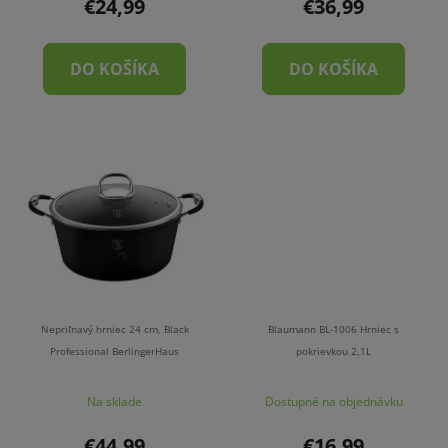
€24,99
€36,99
DO KOŠÍKA
DO KOŠÍKA
Nepriľnavý hrniec 24 cm, Black
Blaumann BL-1006 Hrniec s
Professional BerlingerHaus
pokrievkou 2,1L
Na sklade
Dostupné na objednávku
€44,99
€16,99