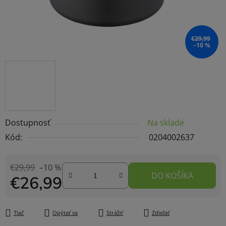
€29,99
–10 %
Dostupnosť
Na sklade
Kód:
0204002637
€29,99
–10 %
DO KOŠÍKA
€26,99
Jednotková cena:
Tlač
Opýtať sa
Strážiť
Zdieľať