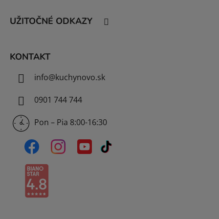
ä
t
UŽITOČNÉ ODKAZY
i
e
KONTAKT
info
@
kuchynovo.sk
0901 744 744
Pon – Pia 8:00-16:30