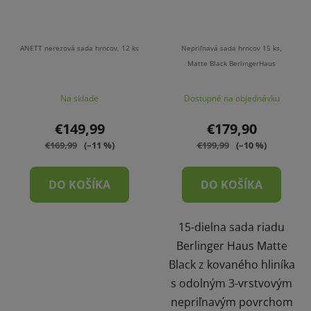
ANETT nerezová sada hrncov, 12 ks
Nepriľnavá sada hrncov 15 ks,
Matte Black BerlingerHaus
Na sklade
Dostupné na objednávku
€149,99
€179,90
€169,99
(–11 %)
€199,99
(–10 %)
DO KOŠÍKA
DO KOŠÍKA
15-dielna sada riadu
Berlinger Haus Matte
Black z kovaného hliníka
s odolným 3-vrstvovým
nepriľnavým povrchom