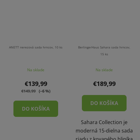
ANETT nerezová sada hrncov, 10 ks
BerlingerHaus Sahara sada hrncov,
15 ks
Na sklade
Na sklade
€139,99
€189,99
€149,99
(–6 %)
DO KOŠÍKA
DO KOŠÍKA
Sahara Collection je
moderná 15-dielna sada
riadu z kovaného hliníka