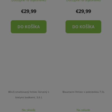
Dostupné na objednávku
Dostupné na objednávku
€29,99
€29,99
DO KOŠÍKA
DO KOŠÍKA
BELIS smaltovaný hrniec červený s
Blaumann Hrniec s pokrievkou 7,5L
bielymi bodkami, 3,6 L
Na sklade
Na sklade