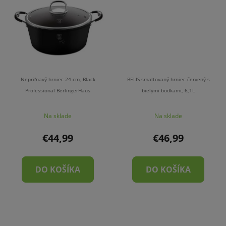
Nepriľnavý hrniec 24 cm, Black
BELIS smaltovaný hrniec červený s
Professional BerlingerHaus
bielymi bodkami, 6,1L
Na sklade
Na sklade
€44,99
€46,99
DO KOŠÍKA
DO KOŠÍKA