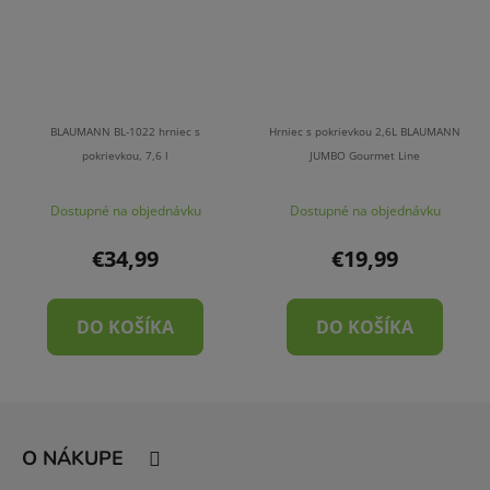
BLAUMANN BL-1022 hrniec s
Hrniec s pokrievkou 2,6L BLAUMANN
pokrievkou, 7,6 l
JUMBO Gourmet Line
Dostupné na objednávku
Dostupné na objednávku
€34,99
€19,99
DO KOŠÍKA
DO KOŠÍKA
Z
á
O NÁKUPE
p