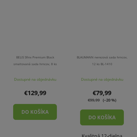
BELIS Sfinx Premium Black
BLAUMANN nerezová sada hrncov,
smaltovaná sada hrncov, 8 ks
12 ks BL-1410
Dostupné na objednávku
Dostupné na objednávku
€129,99
€79,99
€99,99
(–20 %)
DO KOŠÍKA
DO KOŠÍKA
Kvalitná 12-dielna