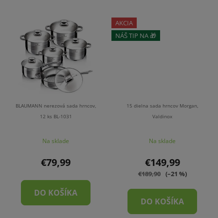
AKCIA
NÁŠ TIP NA 🎁
ZĽAVA
BLAUMANN nerezová sada hrncov,
15 dielna sada hrncov Morgan,
12 ks BL-1031
Valdinox
Na sklade
Na sklade
€79,99
€149,99
€189,90
(–21 %)
DO KOŠÍKA
DO KOŠÍKA