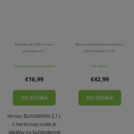
Blaumann BL-1006 Hrniec s
BELIS smaltovaný hrniec červený s
pokrievkou 2,1L
bielymi bodkami, 2,6L
Dostupné na objednávku
Na sklade
€16,99
€42,99
DO KOŠÍKA
DO KOŠÍKA
Hrniec BLAUMANN 2,1 L
z nerezovej ocele je
ideálny na každodenné