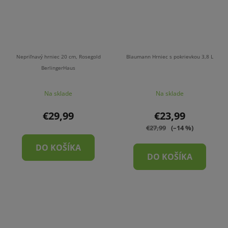
Nepriľnavý hrniec 20 cm, Rosegold
Blaumann Hrniec s pokrievkou 3,8 L
BerlingerHaus
Na sklade
Na sklade
€29,99
€23,99
€27,99
(–14 %)
DO KOŠÍKA
DO KOŠÍKA