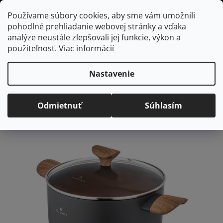
Prejsť
Hľadať
NÁKUP
Používame súbory cookies, aby sme vám umožnili
na
pohodlné prehliadanie webovej stránky a vďaka
KOŠÍK
obsah
Domov
/
Kuchyňa
/
Varenie
/
Hrnce
Hrniec s pokrievkou Morgan, 20
analýze neustále zlepšovali jej funkcie, výkon a
cm
použiteľnosť.
Viac informácií
Hrniec s pokrievkou
Morgan, 20 cm
Nastavenie
Priemerné
Neohodnotené
Podrobnosti hodnotenia
Odmietnuť
Súhlasím
hodnotenie
produktu
je
0,0
z
5
hviezdičiek.