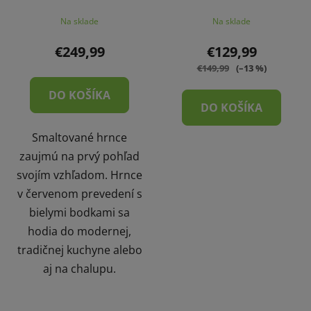
Na sklade
Na sklade
€249,99
€129,99
€149,99
(–13 %)
DO KOŠÍKA
DO KOŠÍKA
Smaltované hrnce
zaujmú na prvý pohľad
svojím vzhľadom. Hrnce
v červenom prevedení s
bielymi bodkami sa
hodia do modernej,
tradičnej kuchyne alebo
aj na chalupu.