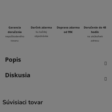
Garancia
Darček zdarma
Doprava zdarma
Doručenie do 48
doručenia
ku každej
od 99€
hodín
objednávke
nepoškodeného
na akúkoľvek
tovaru
adresu
Popis
Diskusia
Súvisiaci tovar