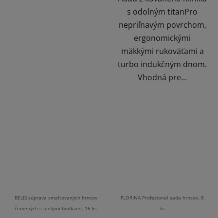
s odolným titanPro
nepriľnavým povrchom,
ergonomickými
mäkkými rukoväťami a
turbo indukčným dnom.
Vhodná pre...
BELIS súprava smaltovaných hrncov
FLORINA Profesional sada hrncov, 8
červených s bielymi bodkami, 16 ks
ks