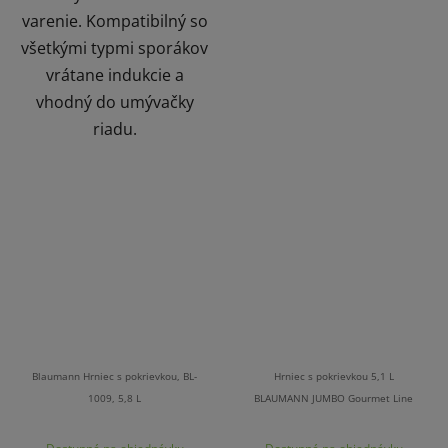
varenie. Kompatibilný so
všetkými typmi sporákov
vrátane indukcie a
vhodný do umývačky
riadu.
Blaumann Hrniec s pokrievkou, BL-
Hrniec s pokrievkou 5,1 L
1009, 5,8 L
BLAUMANN JUMBO Gourmet Line