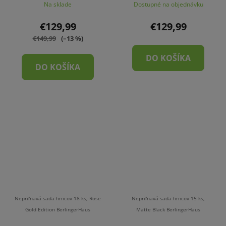
Na sklade
Dostupné na objednávku
€129,99
€129,99
€149,99
(–13 %)
DO KOŠÍKA
DO KOŠÍKA
Nepriľnavá sada hrncov 18 ks, Rose
Nepriľnavá sada hrncov 15 ks,
Gold Edition BerlingerHaus
Matte Black BerlingerHaus