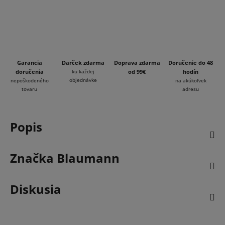
Garancia
Darček zdarma
Doprava zdarma
Doručenie do 48
doručenia
ku každej
od 99€
hodín
objednávke
nepoškodeného
na akúkoľvek
tovaru
adresu
Popis
Značka
Blaumann
Diskusia