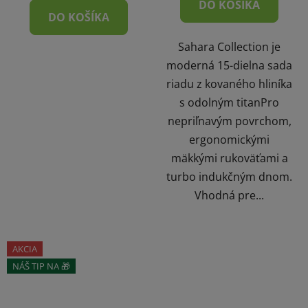
DO KOŠÍKA
DO KOŠÍKA
Sahara Collection je
moderná 15-dielna sada
riadu z kovaného hliníka
s odolným titanPro
nepriľnavým povrchom,
ergonomickými
mäkkými rukoväťami a
turbo indukčným dnom.
Vhodná pre...
AKCIA
NÁŠ TIP NA 🎁
ZĽAVA