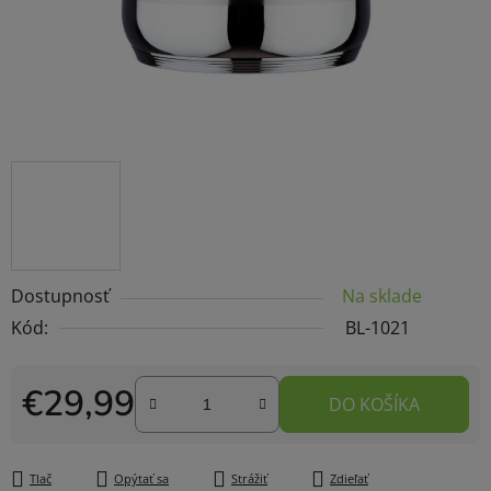
Dostupnosť
Na sklade
Kód:
BL-1021
€29,99
DO KOŠÍKA
Jednotková cena:
Tlač
Opýtať sa
Strážiť
Zdieľať