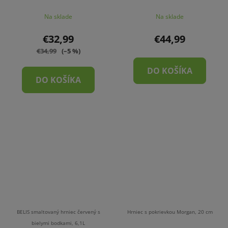
Na sklade
Na sklade
€32,99
€44,99
€34,99
(–5 %)
DO KOŠÍKA
DO KOŠÍKA
BELIS smaltovaný hrniec červený s
Hrniec s pokrievkou Morgan, 20 cm
bielymi bodkami, 6,1L