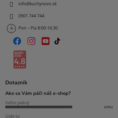
info
@
kuchynovo.sk
0901 744 744
Pon – Pia 8:00-16:30
Dotazník
Ako sa Vám páči náš e-shop?
Veľmi pekný
(69%)
Ujde to