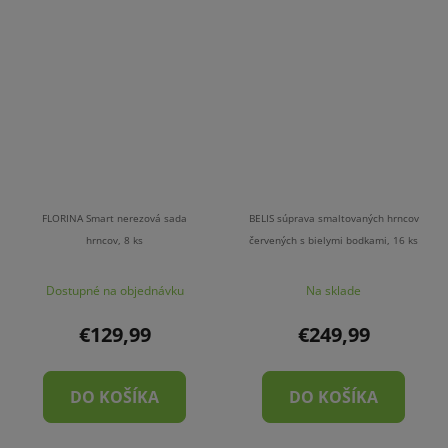
FLORINA Smart nerezová sada
BELIS súprava smaltovaných hrncov
hrncov, 8 ks
červených s bielymi bodkami, 16 ks
Dostupné na objednávku
Na sklade
€129,99
€249,99
DO KOŠÍKA
DO KOŠÍKA