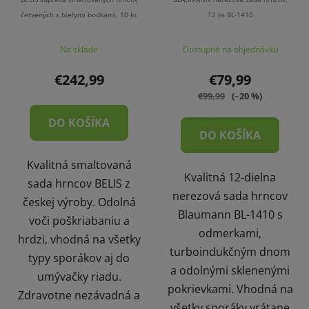
červených s bielymi bodkami, 10 ks
12 ks BL-1410
Na sklade
Dostupné na objednávku
€242,99
€79,99
€99,99
(–20 %)
DO KOŠÍKA
DO KOŠÍKA
Kvalitná smaltovaná
Kvalitná 12-dielna
sada hrncov BELIS z
nerezová sada hrncov
českej výroby. Odolná
Blaumann BL-1410 s
voči poškriabaniu a
odmerkami,
hrdzi, vhodná na všetky
turboindukčným dnom
typy sporákov aj do
a odolnými sklenenými
umývačky riadu.
pokrievkami. Vhodná na
Zdravotne nezávadná a
všetky sporáky vrátane