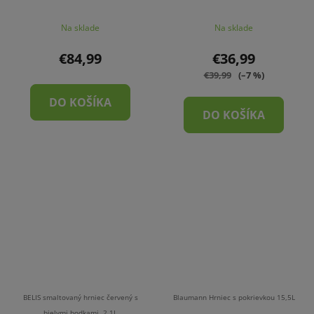
Na sklade
Na sklade
€84,99
€36,99
€39,99
(–7 %)
DO KOŠÍKA
DO KOŠÍKA
BELIS smaltovaný hrniec červený s
Blaumann Hrniec s pokrievkou 15,5L
bielymi bodkami, 2,1L