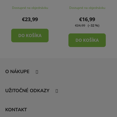
Dostupné na objednávku
Dostupné na objednávku
€23,99
€16,99
€24,99
(–32 %)
DO KOŠÍKA
DO KOŠÍKA
Z
á
O NÁKUPE
p
ä
t
UŽITOČNÉ ODKAZY
i
e
KONTAKT