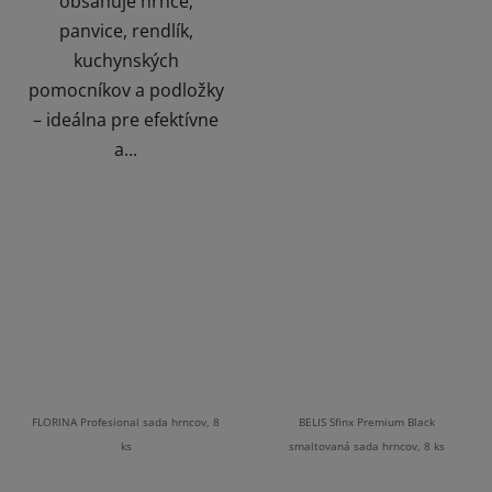
obsahuje hrnce,
panvice, rendlík,
kuchynských
pomocníkov a podložky
– ideálna pre efektívne
a...
FLORINA Profesional sada hrncov, 8
BELIS Sfinx Premium Black
ks
smaltovaná sada hrncov, 8 ks