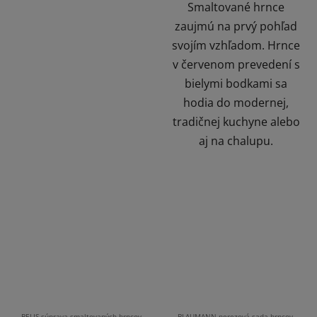
Smaltované hrnce
zaujmú na prvý pohľad
svojím vzhľadom. Hrnce
v červenom prevedení s
bielymi bodkami sa
hodia do modernej,
tradičnej kuchyne alebo
aj na chalupu.
BELIS súprava smaltovaných hrncov
BLAUMANN nerezová sada hrncov,