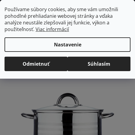
Prejsť
Hľadať
NÁKUP
Používame súbory cookies, aby sme vám umožnili
na
pohodlné prehliadanie webovej stránky a vďaka
KOŠÍK
obsah
Domov
/
Kuchyňa
/
Varenie
/
Hrnce
Blaumann Hrniec s pokrievkou 6
analýze neustále zlepšovali jej funkcie, výkon a
L
použiteľnosť.
Viac informácií
Blaumann Hrniec s
pokrievkou 6 L
Nastavenie
Priemerné
Neohodnotené
Podrobnosti hodnotenia
Odmietnuť
Súhlasím
hodnotenie
Značka:
Blaumann
produktu
je
0,0
z
5
hviezdičiek.