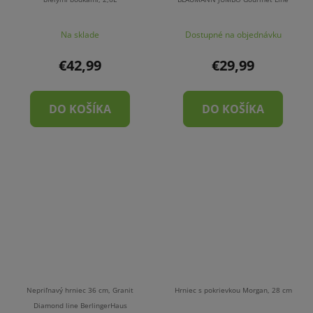
Na sklade
Dostupné na objednávku
€42,99
€29,99
DO KOŠÍKA
DO KOŠÍKA
Nepriľnavý hrniec 36 cm, Granit
Hrniec s pokrievkou Morgan, 28 cm
Diamond line BerlingerHaus