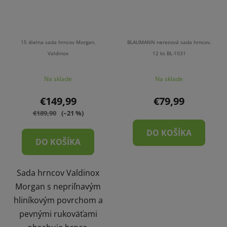
15 dielna sada hrncov Morgan,
BLAUMANN nerezová sada hrncov,
Valdinox
12 ks BL-1031
Na sklade
Na sklade
€149,99
€79,99
€189,90
(–21 %)
DO KOŠÍKA
DO KOŠÍKA
Sada hrncov Valdinox
Morgan s nepriľnavým
hliníkovým povrchom a
pevnými rukoväťami