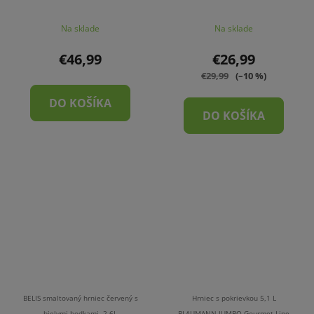
Na sklade
Na sklade
€46,99
€26,99
€29,99
(–10 %)
DO KOŠÍKA
DO KOŠÍKA
BELIS smaltovaný hrniec červený s
Hrniec s pokrievkou 5,1 L
bielymi bodkami, 2,6L
BLAUMANN JUMBO Gourmet Line