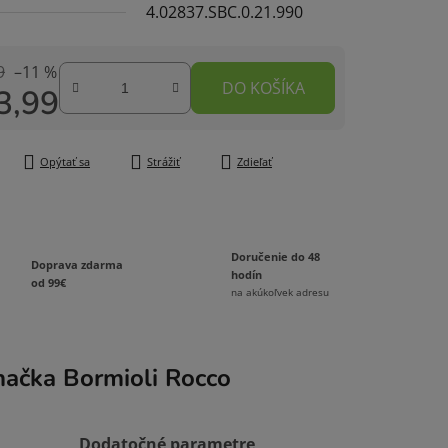
4.02837.SBC.0.21.990
9
–11 %
DO KOŠÍKA
3,99
čiek.
tková cena:
Opýtať sa
Strážiť
Zdieľať
Doručenie do 48
Doprava zdarma
hodín
od 99€
na akúkoľvek adresu
načka
Bormioli Rocco
Dodatočné parametre