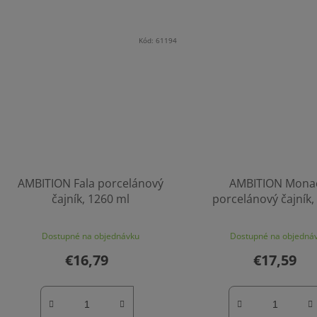
Kód:
61194
AMBITION Fala porcelánový
AMBITION Mona
čajník, 1260 ml
porcelánový čajník, 
Dostupné na objednávku
Dostupné na objedná
€16,79
€17,59