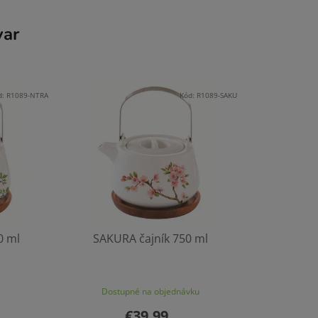
var
d:
R1089-NTRA
Kód:
R1089-SAKU
0 ml
SAKURA čajník 750 ml
Dostupné na objednávku
€39,99