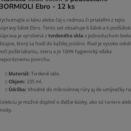
BORMIOLI Ebro - 12 ks
Vychutnajte si kávu alebo čaj s rodinou či priateľmi z tejto
súpravy šálok Ebro. Tento set obsahuje 6 šálok a 6 podšálok
Súprava je vyrobená z
tvrdeného skla
v jednoduchom biel
dizajne, ktorý sa hodí do každej
jedálne
. Riad je vysoko odol
voči poškriabaniu, oteru a je 100% hygienický vďaka
neporéznemu povrchu.
Materiál:
Tvrdené sklo.
Objem:
235 ml.
Údržba:
Vhodné do mikrovlnnej rúry aj do umývačky ri
Kolekciu je možné doplniť o ďalšie kúsky, ako sú
taniere
ale
misky.