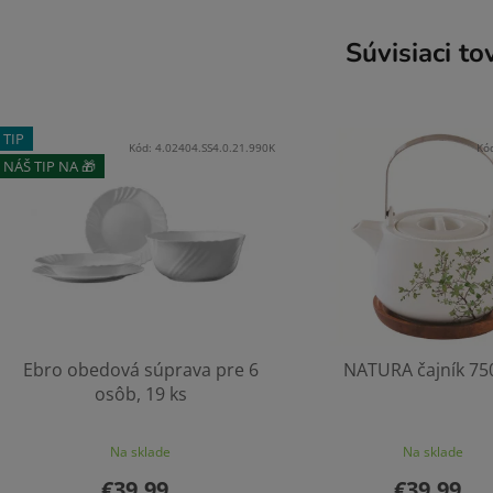
Súvisiaci to
TIP
Kód:
4.02404.SS4.0.21.990K
Kó
NÁŠ TIP NA 🎁
Ebro obedová súprava pre 6
NATURA čajník 75
osôb, 19 ks
Na sklade
Na sklade
€39,99
€39,99