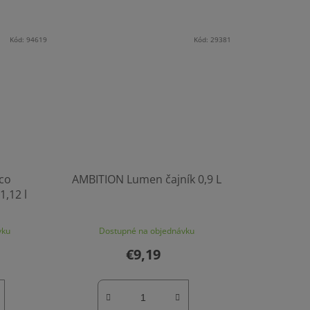
Kód:
94619
Kód:
29381
co
AMBITION Lumen čajník 0,9 L
1,12 l
vku
Dostupné na objednávku
€9,19