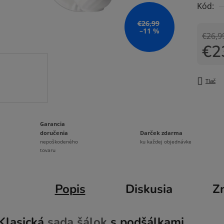
Kód:
0,0
z
€26,99
–11 %
5
€26,9
€2
hviezdi
Jedno
Tlač
Garancia
Darček zdarma
doručenia
ku každej objednávke
nepoškodeného
tovaru
Popis
Diskusia
Z
Klasická
sada šálok
s podšálkami