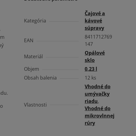
Čajové a
Kategória
kávové
súpravy
.
8411712769
om
EAN
147
ný
Opálové
Materiál
sklo
Objem
0,23 l
Obsah balenia
12 ks
Vhodné do
adu.
umývačky
riadu
,
Vlastnosti
bo
Vhodné do
mikrovlnnej
rúry