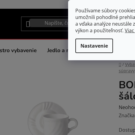
Používame súbory cookie
umožnili pohodlné prehli
a vďaka analýze neustále zl
výkon a použiteľnosť.
Viac
Nastavenie
stro vybavenie
Jedlo a nápoje
Spotrebiče do 
Domov
/
Vyba
súpravy
BO
šál
Prieme
Neoho
hodnot
Značka
produk
Dostup
je